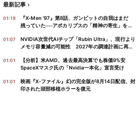
最新記事
『X-Men '97』第8話、ガンビットの自我はまだ
01:19
残っていた──アポカリプスの「精神の寄生」を神
経科学と心の哲学で読み解く
NVIDIA次世代AIチップ「Rubin Ultra」、現行より
01:07
メモリ容量減の可能性 2027年の調達計画に再検
討迫る
【分析】米AMD、過去最高決算でも株価9%安
01:01
SpaceXマスク氏の「Nvidia一本化」宣言受け
映画『X-ファイル』幻の完全版が8月14日配信、封
01:01
印された頭部移植ホラーを復元