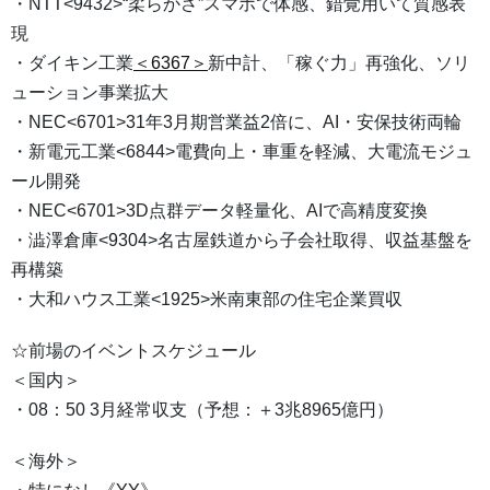
・NTT<9432>“柔らかさ”スマホで体感、錯覚用いて質感表
現
・ダイキン工業
＜6367＞
新中計、「稼ぐ力」再強化、ソリ
ューション事業拡大
・NEC<6701>31年3月期営業益2倍に、AI・安保技術両輪
・新電元工業<6844>電費向上・車重を軽減、大電流モジュ
ール開発
・NEC<6701>3D点群データ軽量化、AIで高精度変換
・澁澤倉庫<9304>名古屋鉄道から子会社取得、収益基盤を
再構築
・大和ハウス工業<1925>米南東部の住宅企業買収
☆前場のイベントスケジュール
＜国内＞
・08：50 3月経常収支（予想：＋3兆8965億円）
＜海外＞