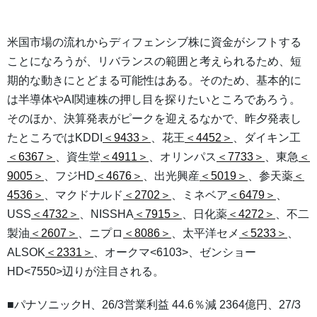
米国市場の流れからディフェンシブ株に資金がシフトする
ことになろうが、リバランスの範囲と考えられるため、短
期的な動きにとどまる可能性はある。そのため、基本的に
は半導体やAI関連株の押し目を探りたいところであろう。
そのほか、決算発表がピークを迎えるなかで、昨夕発表し
たところではKDDI
＜9433＞
、花王
＜4452＞
、ダイキン工
＜6367＞
、資生堂
＜4911＞
、オリンパス
＜7733＞
、東急
＜
9005＞
、フジHD
＜4676＞
、出光興産
＜5019＞
、参天薬
＜
4536＞
、マクドナルド
＜2702＞
、ミネベア
＜6479＞
、
USS
＜4732＞
、NISSHA
＜7915＞
、日化薬
＜4272＞
、不二
製油
＜2607＞
、ニプロ
＜8086＞
、太平洋セメ
＜5233＞
、
ALSOK
＜2331＞
、オークマ<6103>、ゼンショー
HD<7550>辺りが注目される。
■パナソニックH、26/3営業利益 44.6％減 2364億円、27/3