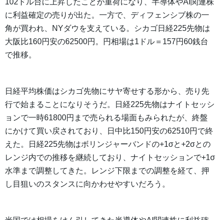
102ドル台に上昇したことが重荷になり、半導体やAI関連株
に利益確定の売りが出た。一方で、ディフェンシブ株の一
角が買われ、NYダウを支えている。シカゴ日経225先物は
大阪比160円安の62500円。円相場は1ドル＝157円60銭台
で推移。
日経平均株価はシカゴ先物にサヤ寄せする形から、売り先
行で始まることになりそうだ。日経225先物はナイトセッシ
ョンで一時61800円まで売られる場面もみられたが、終盤
にかけて買い戻されており、日中比150円安の62510円で終
えた。日経225先物はボリンジャーバンドの+1σと+2σとの
レンジ内での推移を継続しており、ナイトセッションで+1σ
水準まで調整してきた。レンジ下限までの調整を経て、押
し目狙いのスタンスに向かわせやすいだろう。