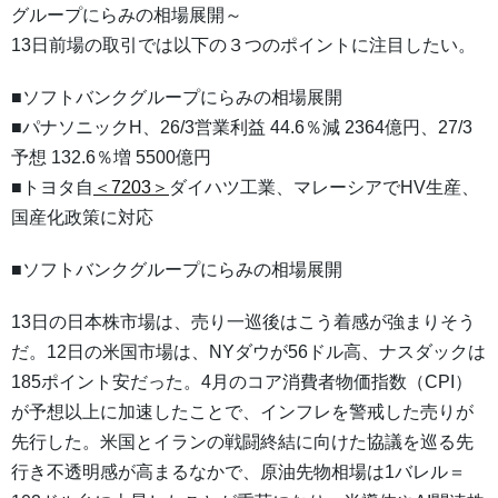
グループにらみの相場展開～
13日前場の取引では以下の３つのポイントに注目したい。
■ソフトバンクグループにらみの相場展開
■パナソニックH、26/3営業利益 44.6％減 2364億円、27/3
予想 132.6％増 5500億円
■トヨタ自
＜7203＞
ダイハツ工業、マレーシアでHV生産、
国産化政策に対応
■ソフトバンクグループにらみの相場展開
13日の日本株市場は、売り一巡後はこう着感が強まりそう
だ。12日の米国市場は、NYダウが56ドル高、ナスダックは
185ポイント安だった。4月のコア消費者物価指数（CPI）
が予想以上に加速したことで、インフレを警戒した売りが
先行した。米国とイランの戦闘終結に向けた協議を巡る先
行き不透明感が高まるなかで、原油先物相場は1バレル＝