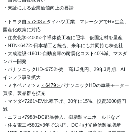
・東証による企業価値向上の要請
・トヨタ自
＜7203＞
ダイハツ工業、マレーシアでHV生産、
国産化政策に対応
・住友化学<4005>半導体後工程に照準、仮固定材を量産
・NTN<6472>日本精工と統合、来年にも共同持ち株会社
・大成建設<1801>自動倉庫の耐震化コスト40%減、マスダ
ンパー開発
・パナソニックHD<6752>売上高1.3兆円、29年3月期、AI
インフラ事業拡大
・ミネベアミツミ
＜6479＞
パナソニックHDの車載モーター
買収、製品群を拡充
・マツダ<7261>EV比率下げ、30年に15%、投資3000億円
減
・ニフコ<7988>DC部品参入、樹脂製マニホールドなど
・住友電工<5802>3年で1兆円、DC向け光通信製品増産