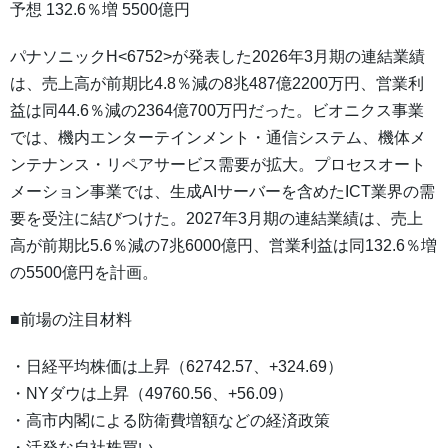
予想 132.6％増 5500億円
パナソニックH<6752>が発表した2026年3月期の連結業績
は、売上高が前期比4.8％減の8兆487億2200万円、営業利
益は同44.6％減の2364億700万円だった。ビオニクス事業
では、機内エンターテインメント・通信システム、機体メ
ンテナンス・リペアサービス需要が拡大。プロセスオート
メーション事業では、生成AIサーバーを含めたICT業界の需
要を受注に結びつけた。2027年3月期の連結業績は、売上
高が前期比5.6％減の7兆6000億円、営業利益は同132.6％増
の5500億円を計画。
■前場の注目材料
・日経平均株価は上昇（62742.57、+324.69）
・NYダウは上昇（49760.56、+56.09）
・高市内閣による防衛費増額などの経済政策
・活発な自社株買い