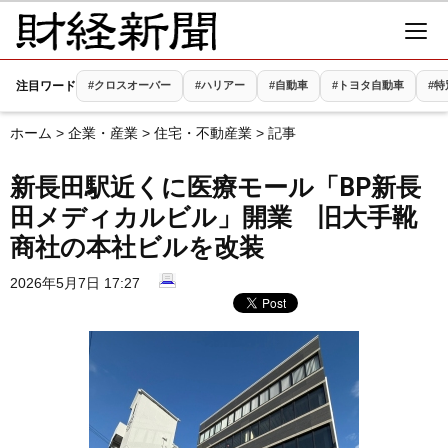
注目ワード
#クロスオーバー
#ハリアー
#自動車
#トヨタ自動車
#
ホーム
>
企業・産業
>
住宅・不動産業
> 記事
新長田駅近くに医療モール「BP新長
田メディカルビル」開業 旧大手靴
商社の本社ビルを改装
2026年5月7日 17:27