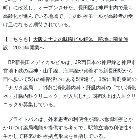
町）に改装し、オープンさせた。長田区は神戸市内で最も
高齢化が進んでいる地域で、この医療モールが高齢者の受
け皿になると期待されている。
【こちらも】
大阪ミナミの味園ビル解体、跡地に商業施
設 2031年開業へ
BP新長田メディカルビルは、JR西日本の神戸線と神戸市
営地下鉄の西神・山手線、海岸線が発着する新長田駅から
西へ歩いて5分の線路沿いにある5階建て。1階に調剤薬局の
「ナガタ薬局」、2階に消化器内科・肝臓内科の「てい消化
器・肝臓内科クリニック」が入居した。3階以上は入居クリ
ニックを募集している。
ブライトパスは、外来患者の利便性が高い地域医療とか
かりつけ薬局機能を提供する考えで、駅前立地の利便性を
生かして将来の医療拠点形成を目指している。