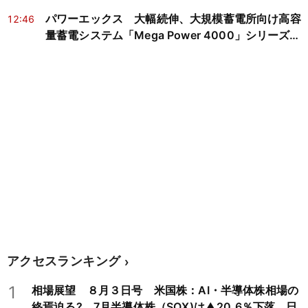
開始／新興市場スナップショット
パワーエックス 大幅続伸、大規模蓄電所向け高容
12:46
量蓄電システム「Mega Power 4000」シリーズを
発表／新興市場スナップショット
アクセスランキング
1
相場展望 ８月３日号 米国株：AI・半導体株相場の
終焉迫る? 7月半導体株（SOX)は▲20.6％下落 日