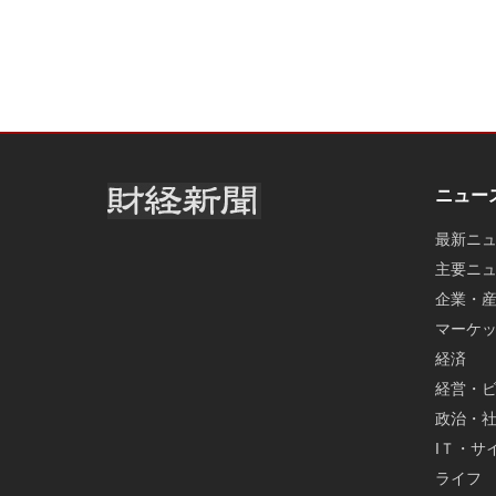
ニュー
最新ニ
主要ニ
企業・
マーケ
経済
経営・
政治・
IＴ・サ
ライフ