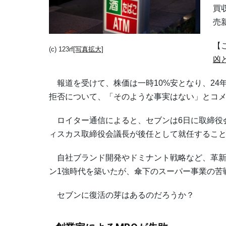
買
売
【
(c) 123rf
[写真拡大]
凶
報道を受けて、株価は一時10%安となり、24
拒否について、「そのような事実はない」とコ
ロイター通信によると、セブンは6日に取締役
ィスカス取締役会議長が後任として就任するこ
自社ブランド開発やドミナント戦略など、革新
ン1強時代を築いたが、傘下のスーパー事業の苦
セブンに復活の芽はあるのだろうか？