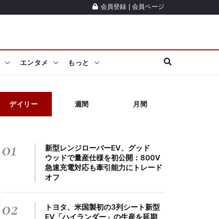
会員登録
|
会員ページ
エンタメ
もっと
デイリー
週間
月間
01
新型レンジローバーEV、グッド
ウッドで量産仕様を初公開：800V
急速充電対応も牽引能力にトレード
オフ
02
トヨタ、米国製初の3列シート新型
EV「ハイランダー」の生産を延期