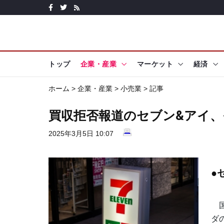
トップ
企業・産業
マーケット
経済
ホーム
>
企業・産業
>
小売業
> 記事
買収拒否報道のセブン&アイ、
2025年3月5日 10:07
●
国
ダ