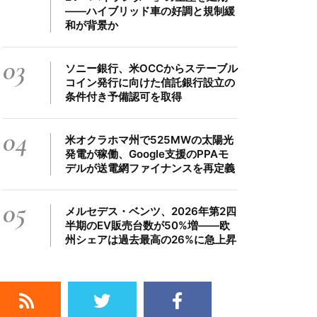
――ハイブリッド車の好調と規制緩
和が背景か
03
ソニー銀行、米OCCからステーブル
コイン発行に向けた信託銀行設立の
条件付き予備認可を取得
04
米オクラホマ州で525MWの太陽光
発電が稼働、Google支援のPPAモ
デルが送電網ファイナンスを再定義
05
メルセデス・ベンツ、2026年第2四
半期のEV販売台数が50%増――欧
州シェアは過去最高の26%に急上昇