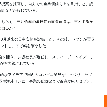
収提案を拒否し、自力での企業価値向上を目指すと、読
新聞などが報じている。
こちらも】
三井物産の豪鉄鉱石事業買収は、吉と出るか
と出るか?
年8月以来の日中安値を記録した。その後、セブンが買収
メントし、下げ幅を縮小した。
会を開き、井坂社長が退任し、スティーブ・ヘイズ・デ
とが有力視されている。
的なアイデアで国内のコンビニ業界を引っ張り、セブ
戦や海外コンビニ事業の低迷などで苦境が続くセブン。