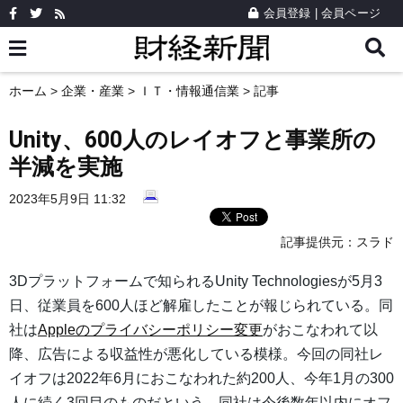
会員登録
|
会員ページ
ホーム
>
企業・産業
>
ＩＴ・情報通信業
> 記事
Unity、600人のレイオフと事業所の
半減を実施
2023年5月9日 11:32
記事提供元：
スラド
3Dプラットフォームで知られるUnity Technologiesが5月3
日、従業員を600人ほど解雇したことが報じられている。同
社は
Appleのプライバシーポリシー変更
がおこなわれて以
降、広告による収益性が悪化している模様。今回の同社レ
イオフは2022年6月におこなわれた約200人、今年1月の300
人に続く3回目のものだという。同社は今後数年以内にオフ