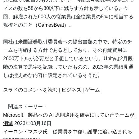
ィスの数を58から30以下に減らす方針も示している。今
回、解雇された600人の従業員は全従業員の8％に相当する
規模とのこと（
GamesBeat
）。
同社は米国証券取引委員会への提出書類の中で、特定のチ
ームを再編する方針であるとしており、その再編費用に
2600万ドルが必要だと予想しているという。Unityは2月段
階の決算で黒字を記録していたものの、2023年の業績見通
しは控えめな内容に設定されているそうだ。
スラドのコメントを読む
|
ビジネス
|
ゲーム
関連ストーリー：
Microsoft、製品への AI 原則適用を確実にしていたチームが
消滅
2023年03月16日
イーロン・マスク氏、従業員を中傷し謝罪に追い込まれる