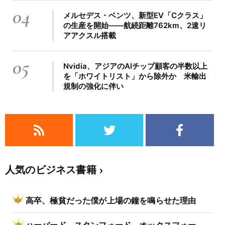
04
メルセデス・ベンツ、新型EV「Cクラス」
の生産を開始――航続距離762km、2速リ
アアクスル搭載
05
Nvidia、アジアのAIチップ顧客の半数以上
を「ホワイトリスト」から除外か 米輸出
規制の強化に伴い
人気のビジネス書籍
高卒、極貧だった僕が上場の鐘を鳴らせた理由