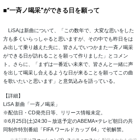
■“一斉ノ喝采”ができる日を願って
LiSAは新曲について、「この数年で、大変な思いをした
方も多くいらっしゃると思いますが、その中でも昨日をは
み出して乗り越えた先に、皆さんでいつかまた一斉ノ喝采
ができる日が訪れることを願って作りました」とコメン
ト。さらに、「まずは一番近い未来で、皆さんと一緒に声
を出して喝采し合えるような日が来ることを願ってこの曲
を歌いたいと思います」と意気込みを語っている。
【詳細】
LiSA 新曲「一斉ノ喝采」
※配信日・CD発売日等、リリース情報未定。
※6月25日(土)24:30～放送予定のABEMA×テレビ朝日の共
同制作特別番組「FIFA ワールドカップ 64」で初解禁。