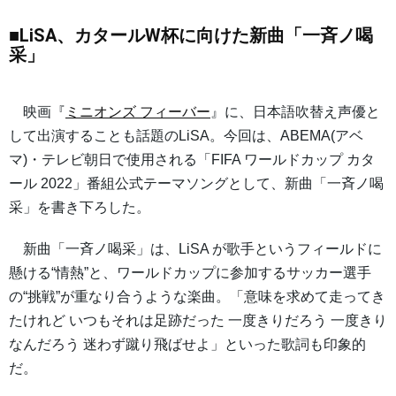
■LiSA、カタールW杯に向けた新曲「一斉ノ喝
采」
映画『
ミニオンズ フィーバー
』に、日本語吹替え声優と
して出演することも話題のLiSA。今回は、ABEMA(アベ
マ)・テレビ朝日で使用される「FIFA ワールドカップ カタ
ール 2022」番組公式テーマソングとして、新曲「一斉ノ喝
采」を書き下ろした。
新曲「一斉ノ喝采」は、LiSA が歌手というフィールドに
懸ける“情熱”と、ワールドカップに参加するサッカー選手
の“挑戦”が重なり合うような楽曲。「意味を求めて走ってき
たけれど いつもそれは足跡だった 一度きりだろう 一度きり
なんだろう 迷わず蹴り飛ばせよ」といった歌詞も印象的
だ。