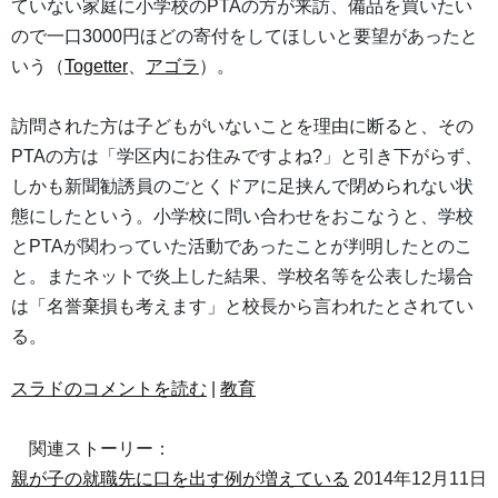
ていない家庭に小学校のPTAの方が来訪、備品を買いたい
ので一口3000円ほどの寄付をしてほしいと要望があったと
いう（
Togetter
、
アゴラ
）。
訪問された方は子どもがいないことを理由に断ると、その
PTAの方は「学区内にお住みですよね?」と引き下がらず、
しかも新聞勧誘員のごとくドアに足挟んで閉められない状
態にしたという。小学校に問い合わせをおこなうと、学校
とPTAが関わっていた活動であったことが判明したとのこ
と。またネットで炎上した結果、学校名等を公表した場合
は「名誉棄損も考えます」と校長から言われたとされてい
る。
スラドのコメントを読む
|
教育
関連ストーリー：
親が子の就職先に口を出す例が増えている
2014年12月11日