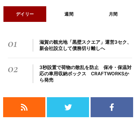
デイリー
週間
月間
01
滋賀の観光地「黒壁スクエア」運営3セク、
新会社設立して債務切り離しへ
02
3秒設置で荷物の散乱を防止 保冷・保温対
応の車用収納ボックス CRAFTWORKSか
ら発売