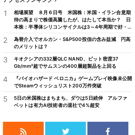
1
相場展望 ８月６日号 米国株：米国・イラン合意期
待の高まりで株価高騰したが、はたして本当か？ 日
本株：半導体シリコンサイクルは3～4年周期で好・
不況を繰り返すため注意
2
為替介入でオルカン・S&P500投信の含み益減 円高
のメリットは？
3
キオクシアの332層QLC NAND、ビット密度37
Gb/mm²超でサムスンの400層超製品を上回る
4
『バイオハザード ベロニカ』ゲームプレイ映像未公開
でSteamウィッシュリスト200万件突破
5
5日の米国株はまちまち、ダウは5日続伸 アルファ
ベットは有力AI技術者の退社で4%超安