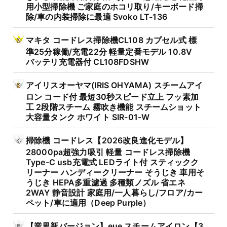
用小型掃除機 ご家庭のホコリ取り/キーボード掃
除/車の内装掃除に最適 Svoko LT-136
マキタ コードレス掃除機CL108 カプセル式 標
準25分稼働/充電22分 軽量定番モデル 10.8V
バッテリ充電器付 CL108FDSHW
アイリスオーヤマ(IRIS OHYAMA) スチームアイ
ロン コード付 最短30秒スピード立上 フッ素加
工 2段階スチーム 霧吹き機能 スチームショット
大容量タンク ホワイト SIR-01-W
掃除機 コードレス【2026改良進化モデル】
28000pa超強力吸引 軽量 コードレス掃除機
Type-C usb充電式 LEDライト付 スティックク
リーナー ハンディークリーナー そうじき 車用そ
うじき HEPA多重濾過 多種類ノズル 省エネ
2WAY 静音設計 家庭用/一人暮らし/フロア/カー
ペット/車に適用（Deep Purple）
【業界新バージョン】eue スチームアイロン【3