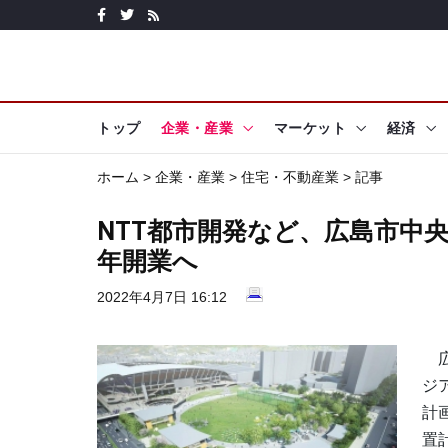
トップ
企業・産業
マーケット
経済
ホーム
>
企業・産業
>
住宅・不動産業
> 記事
NTT都市開発など、広島市中央
年開業へ
2022年4月7日 16:12
広
ジ
計
置