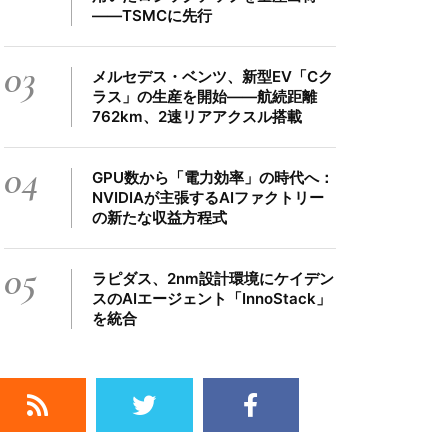
――TSMCに先行
03
メルセデス・ベンツ、新型EV「Cク
ラス」の生産を開始――航続距離
762km、2速リアアクスル搭載
04
GPU数から「電力効率」の時代へ：
NVIDIAが主張するAIファクトリー
の新たな収益方程式
05
ラピダス、2nm設計環境にケイデン
スのAIエージェント「InnoStack」
を統合