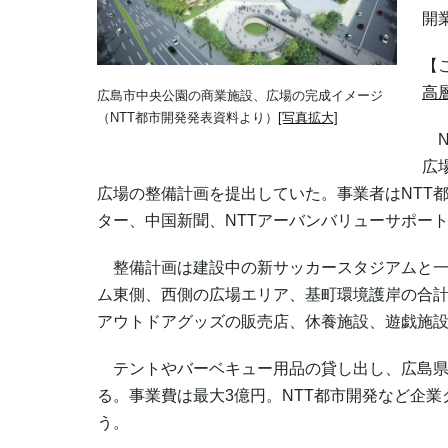
開
【
高
広島市中央公園の商業施設、広場の完成イメージ
（NTT都市開発発表資料より）
[写真拡大]
N
広
広場の整備計画を提出していた。事業者はNTT
ター、中国新聞、NTTアーバンバリューサポート
整備計画は建設中の新サッカースタジアムと一
ム東側、西側の広場エリア、基町環境護岸の合計
アウトドアグッズの販売店、休養施設、遊戯施
テントやバーベキュー用品の貸し出し、広島県
る。事業費は最大3億円。NTT都市開発など企業
う。