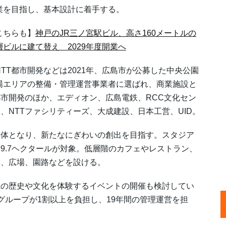
業を目指し、基本設計に着手する。
こちらも】
神戸のJR三ノ宮駅ビル、高さ160メートルの
層ビルに建て替え 2029年度開業へ
TT都市開発などは2021年、広島市が公募した中央公園
場エリアの整備・管理運営事業者に選ばれ、商業施設と
都市開発のほか、エディオン、広島電鉄、RCC文化セン
、NTTファシリティーズ、大成建設、日本工営、UID。
体となり、新たなにぎわいの創出を目指す。スタジア
9.7ヘクタールが対象。低層階のカフェやレストラン、
設、広場、園路などを設ける。
の歴史や文化を体験するイベントの開催も検討してい
グループが1割以上を負担し、19年間の管理運営を担