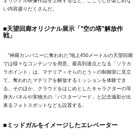
オリジナル映像作品を上映するなど、ここでしか楽しめな
い内容盛りだくさんだ。
■天望回廊オリジナル展示「“空の塔”解放作
戦」
“神羅カンパニーに奪われた”地上450メートルの天望回廊
では様々なコンテンツを用意。最高到達点となる「ソラカ
ラポイント」は、マテリア＜そらのとう＞の制御室に見立
て、奪われたマテリアを解放するミッションを体験でき
る。そのほか、クラウドをはじめとしたキャラクターの等
身大パネルや実物大の「バスターソード」と記念撮影が出
来るフォトスポットなども設置する。
■ミッドガルをイメージしたエレベーター