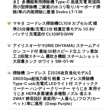
き】 多機能車用掃除機 Type-C 急速充電 乾湿両
用小型掃除機 ご家庭のホコリ取り/キーボード掃
除/車の内装掃除に最適 Svoko LT-136
マキタ コードレス掃除機CL108 カプセル式 標
準25分稼働/充電22分 軽量定番モデル 10.8V
バッテリ充電器付 CL108FDSHW
アイリスオーヤマ(IRIS OHYAMA) スチームアイ
ロン コード付 最短30秒スピード立上 フッ素加
工 2段階スチーム 霧吹き機能 スチームショット
大容量タンク ホワイト SIR-01-W
掃除機 コードレス【2026改良進化モデル】
28000pa超強力吸引 軽量 コードレス掃除機
Type-C usb充電式 LEDライト付 スティックク
リーナー ハンディークリーナー そうじき 車用そ
うじき HEPA多重濾過 多種類ノズル 省エネ
2WAY 静音設計 家庭用/一人暮らし/フロア/カー
ペット/車に適用（Deep Purple）