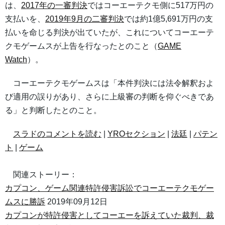
は、
2017年の一審判決
ではコーエーテクモ側に517万円の
支払いを、
2019年9月の二審判決
では約1億5,691万円の支
払いを命じる判決が出ていたが、これについてコーエーテ
クモゲームスが上告を行なったとのこと（
GAME
Watch
）。
コーエーテクモゲームスは「本件判決には法令解釈およ
び適用の誤りがあり、さらに上級審の判断を仰ぐべきであ
る」と判断したとのこと。
スラドのコメントを読む
|
YROセクション
|
法廷
|
パテン
ト
|
ゲーム
関連ストーリー：
カプコン、ゲーム関連特許侵害訴訟でコーエーテクモゲー
ムスに勝訴
2019年09月12日
カプコンが特許侵害としてコーエーを訴えていた裁判、裁