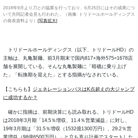
2018年9月より刀との協業を行っており、6月25日にはその成果につ
いて共同記者会見も行われた。（画像: トリドールホールディングス
の発表資料より）
[写真拡大]
トリドールホールディングス（以下、トリドールHD）の
主軸は、丸亀製麺。前3月期末で国内817+海外575=1678店
舗を展開している。そんな丸亀製麺に「暗礁に乗り上げ
た」「転換期を迎えた」とする指摘がなされている。
【こちらも】
ジェネレーションパスはK点超えの大ジャンプ
に成功するか？
確かに指摘は、前期決算にも読み取れる。トリドールHD
は2018年3月期「14.5％増収、11.4％営業減益」に対し、
19年3月期は「31.5％増収（1532億1300万円）、29.2％営
業増益（98億6500万円）」と立ち直り計画でスタートした