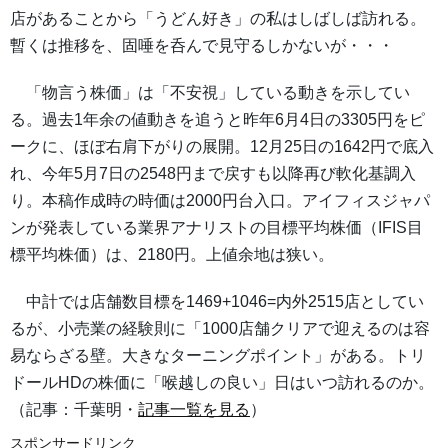
店があることから「うどん好き」の私はしばしば訪れる。
暫くは推移を、固唾を呑んで見守るしかないが・・・
「物言う株価」は「不安視」している動きを示してい
る。過去1年余の値動きを追うと昨年6月4日の3305円をピ
ークに、ほぼ右肩下がりの展開。12月25日の1642円で底入
れ、今年5月7日の2548円まで戻すも以降再び軟化基調入
り。本稿作成時の時価は2000円台入口。アイフィスジャパ
ンが発表している業界アナリストの目標平均株価（IFIS目
標平均株価）は、2180円。上値余地は狭い。
中計では店舗数目標を1469+1046=内外2515店としてい
るが、小売業の経験則に「1000店舗クリアで迎えるのは容
易ならざる壁。大きなターニングポイント」がある。トリ
ドールHDの株価に「喉越しの良い」日はいつ訪れるのか。
（記事：千葉明・
記事一覧を見る
）
スポンサードリンク