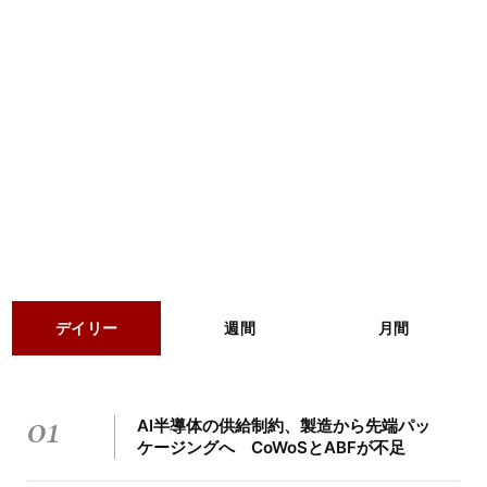
デイリー
週間
月間
01
AI半導体の供給制約、製造から先端パッ
ケージングへ CoWoSとABFが不足