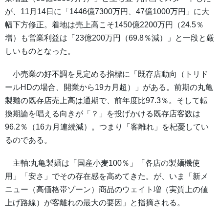
が、11月14日に「1446億7300万円、47億1000万円」に大
幅下方修正。着地は売上高こそ1450億2200万円（24.5％
増）も営業利益は「23億200万円（69.8％減）」と一段と厳
しいものとなった。
小売業の好不調を見定める指標に「既存店動向（トリド
ールHDの場合、開業から19カ月超）」がある。前期の丸亀
製麺の既存店売上高は通期で、前年度比97.3％。そして転
換期論を唱える向きが「？」を投げかける既存店客数は
96.2％（16カ月連続減）。つまり「客離れ」を杞憂してい
るのである。
主軸:丸亀製麺は「国産小麦100％」「各店の製麺機使
用」「安さ」でその存在感を高めてきた。が、いま「新メ
ニュー（高価格帯ゾーン）商品のウェイト増（実質上の値
上げ路線）が客離れの最大の要因」と指摘される。