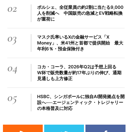
02
ポルシェ、全従業員の約2割に当たる9,000
人を削減へ 中国販売の急減とEV戦略転換
が重荷に
03
マスク氏率いるXの金融サービス「X
Money」、米41州と首都で提供開始 最大
年利6％・預金保険付き
04
コカ・コーラ、2026年Q2は予想上回る
W杯で販売数量が約17年ぶりの伸び、通期
見通しも上方修正
05
HSBC、シンガポールに独自AI開発拠点を開
設へ──エージェンティック・トレジャリー
の本格普及に対応