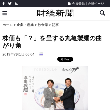
会員登録
|
会員ページ
ホーム
>
企業・産業
>
飲食業
> 記事
株価も「？」を呈する丸亀製麺の曲
がり角
2019年7月1日 06:04