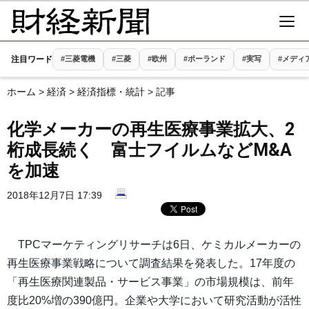
注目ワード
#三菱電機
#三菱
#欧州
#ポーランド
#実写
#メディ
ホーム
>
経済
>
経済指標・統計
> 記事
化学メーカーの再生医療事業拡大、2
桁成長続く 富士フイルムなどM&A
を加速
2018年12月7日 17:39
TPCマーケティングリサーチは6日、ケミカルメーカーの
再生医療事業戦略について調査結果を発表した。17年度の
「再生医療関連製品・サービス事業」の市場規模は、前年
度比20%増の390億円。企業や大学において研究活動が活性