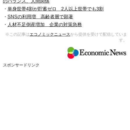
のバランス、人間関係
・
単身世帯4割が貯蓄ゼロ 2人以上世帯でも3割
・
SNSの利用増 高齢者層で顕著
・
人材不足倒産増加 企業の対策急務
※この記事は
エコノミックニュース
から提供を受けて配信していま
す。
スポンサードリンク