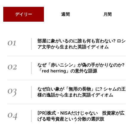
デイリー
週間
月間
01
部屋に象がいるのに誰も何も言わない? ロシ
ア文学から生まれた英語イディオム
02
なぜ「赤いニシン」が偽の手がかりなのか?
「red herring」の意外な語源
03
なぜ白い象が「無用の長物」に? シャムの王
様の逸話から生まれた英語イディオム
04
[PR]株式・NISAだけじゃない 投資家が広
げる暗号資産という分散の選択肢