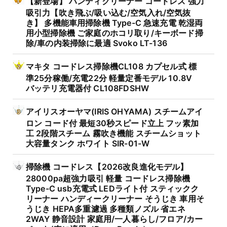
【新登場】 ハンディクリーナー コードレス 強力
吸引力【吹き飛ぶ/吸い込む/空気入れ/空気抜
き】 多機能車用掃除機 Type-C 急速充電 乾湿両
用小型掃除機 ご家庭のホコリ取り/キーボード掃
除/車の内装掃除に最適 Svoko LT-136
マキタ コードレス掃除機CL108 カプセル式 標
準25分稼働/充電22分 軽量定番モデル 10.8V
バッテリ充電器付 CL108FDSHW
アイリスオーヤマ(IRIS OHYAMA) スチームアイ
ロン コード付 最短30秒スピード立上 フッ素加
工 2段階スチーム 霧吹き機能 スチームショット
大容量タンク ホワイト SIR-01-W
掃除機 コードレス【2026改良進化モデル】
28000pa超強力吸引 軽量 コードレス掃除機
Type-C usb充電式 LEDライト付 スティックク
リーナー ハンディークリーナー そうじき 車用そ
うじき HEPA多重濾過 多種類ノズル 省エネ
2WAY 静音設計 家庭用/一人暮らし/フロア/カー