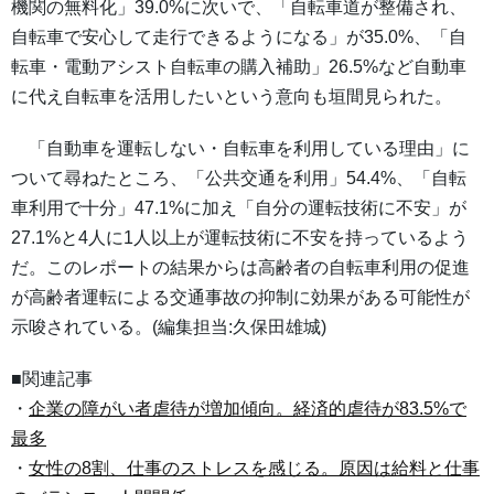
機関の無料化」39.0%に次いで、「自転車道が整備され、
自転車で安心して走行できるようになる」が35.0%、「自
転車・電動アシスト自転車の購入補助」26.5%など自動車
に代え自転車を活用したいという意向も垣間見られた。
「自動車を運転しない・自転車を利用している理由」に
ついて尋ねたところ、「公共交通を利用」54.4%、「自転
車利用で十分」47.1%に加え「自分の運転技術に不安」が
27.1%と4人に1人以上が運転技術に不安を持っているよう
だ。このレポートの結果からは高齢者の自転車利用の促進
が高齢者運転による交通事故の抑制に効果がある可能性が
示唆されている。(編集担当:久保田雄城)
■関連記事
・
企業の障がい者虐待が増加傾向。経済的虐待が83.5%で
最多
・
女性の8割、仕事のストレスを感じる。原因は給料と仕事