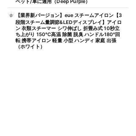
ペット/車に適用（Deep Purple）
【業界新バージョン】eue スチームアイロン【3
段階スチーム量調節&LEDディスプレイ】アイロ
ン 衣類スチーマー シワ伸ばし 折畳み式 10秒立
ち上がり 150℃高温 除菌 脱臭 ハンドル180°回
転 携帯アイロン 軽量 小型 ハンディ 家庭 出張
（ホワイト）