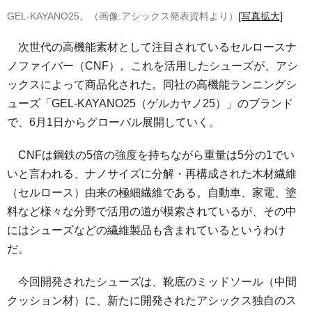
GEL-KAYANO25。（画像:アシックス発表資料より）
[写真拡大]
次世代の高機能素材として注目されているセルロースナ
ノファイバー（CNF）。これを活用したシューズが、アシ
ックスによって商品化された。同社の高機能ランニングシ
ューズ「GEL-KAYANO25（ゲルカヤノ25）」のブランド
で、6月1日からグローバル展開していく。
CNFは鋼鉄の5倍の強度を持ちながら重量は5分の1でい
いと言われる、ナノサイズに分解・再構成された木材繊維
（セルロース）由来の極細繊維である。自動車、家電、塗
料など様々な分野で活用の道が模索されているが、その中
にはシューズなどの繊維製品も含まれているというわけ
だ。
今回開発されたシューズは、靴底のミッドソール（中間
クッション材）に、新たに開発されたアシックス独自のス