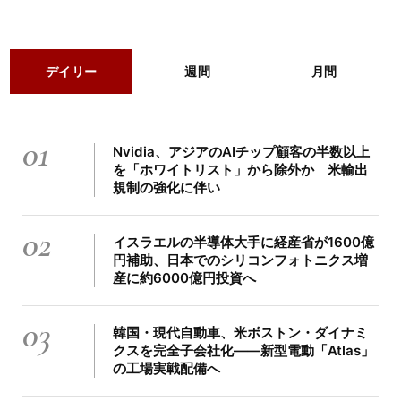
デイリー
週間
月間
01
Nvidia、アジアのAIチップ顧客の半数以上
を「ホワイトリスト」から除外か 米輸出
規制の強化に伴い
02
イスラエルの半導体大手に経産省が1600億
円補助、日本でのシリコンフォトニクス増
産に約6000億円投資へ
03
韓国・現代自動車、米ボストン・ダイナミ
クスを完全子会社化――新型電動「Atlas」
の工場実戦配備へ