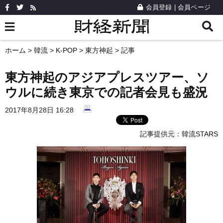
会員登録
|
会員ページ
ホーム
>
韓流
>
K-POP
>
東方神起
> 記事
東方神起のアジアプレスツアー、ソ
ウルに続き東京での記者会見も盛況
2017年8月28日 16:28
記事提供元：
韓流STARS