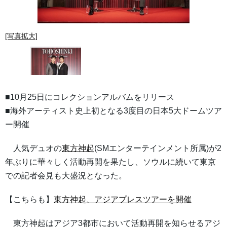
[写真拡大]
■10月25日にコレクションアルバムをリリース
■海外アーティスト史上初となる3度目の日本5大ドームツア
ー開催
人気デュオの
東方神起
(SMエンターテインメント所属)が2
年ぶりに華々しく活動再開を果たし、ソウルに続いて東京
での記者会見も大盛況となった。
【こちらも】
東方神起、アジアプレスツアーを開催
東方神起はアジア3都市において活動再開を知らせるアジ