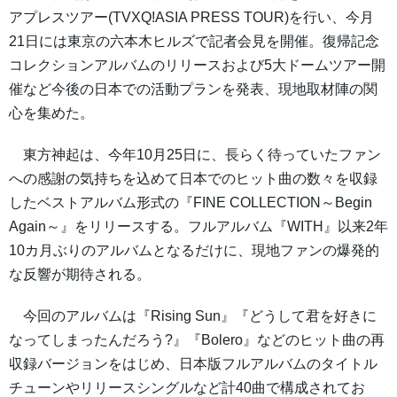
アプレスツアー(TVXQ!ASIA PRESS TOUR)を行い、今月
21日には東京の六本木ヒルズで記者会見を開催。復帰記念
コレクションアルバムのリリースおよび5大ドームツアー開
催など今後の日本での活動プランを発表、現地取材陣の関
心を集めた。
東方神起は、今年10月25日に、長らく待っていたファン
への感謝の気持ちを込めて日本でのヒット曲の数々を収録
したベストアルバム形式の『FINE COLLECTION～Begin
Again～』をリリースする。フルアルバム『WITH』以来2年
10カ月ぶりのアルバムとなるだけに、現地ファンの爆発的
な反響が期待される。
今回のアルバムは『Rising Sun』『どうして君を好きに
なってしまったんだろう?』『Bolero』などのヒット曲の再
収録バージョンをはじめ、日本版フルアルバムのタイトル
チューンやリリースシングルなど計40曲で構成されてお