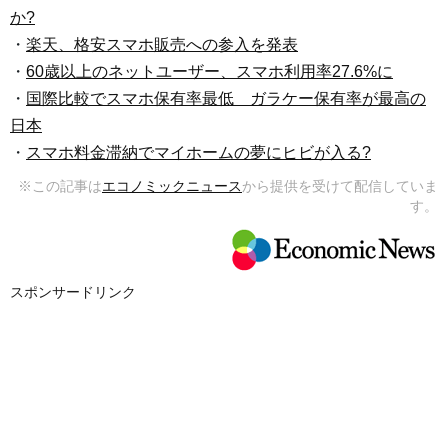
か?
・
楽天、格安スマホ販売への参入を発表
・
60歳以上のネットユーザー、スマホ利用率27.6%に
・
国際比較でスマホ保有率最低 ガラケー保有率が最高の
日本
・
スマホ料金滞納でマイホームの夢にヒビが入る?
※この記事は
エコノミックニュース
から提供を受けて配信していま
す。
スポンサードリンク