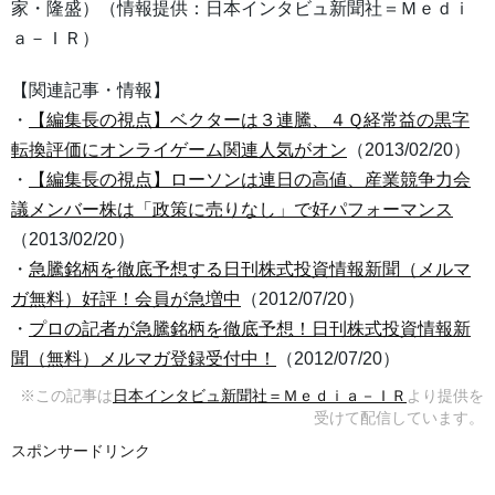
家・隆盛）（情報提供：日本インタビュ新聞社＝Ｍｅｄｉ
ａ－ＩＲ）
【関連記事・情報】
・
【編集長の視点】ベクターは３連騰、４Ｑ経常益の黒字
転換評価にオンライゲーム関連人気がオン
（2013/02/20）
・
【編集長の視点】ローソンは連日の高値、産業競争力会
議メンバー株は「政策に売りなし」で好パフォーマンス
（2013/02/20）
・
急騰銘柄を徹底予想する日刊株式投資情報新聞（メルマ
ガ無料）好評！会員が急増中
（2012/07/20）
・
プロの記者が急騰銘柄を徹底予想！日刊株式投資情報新
聞（無料）メルマガ登録受付中！
（2012/07/20）
※この記事は
日本インタビュ新聞社＝Ｍｅｄｉａ－ＩＲ
より提供を
受けて配信しています。
スポンサードリンク