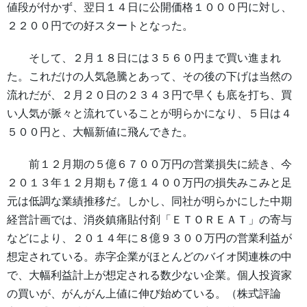
値段が付かず、翌日１４日に公開価格１０００円に対し、
２２００円での好スタートとなった。
そして、２月１８日には３５６０円まで買い進まれ
た。これだけの人気急騰とあって、その後の下げは当然の
流れだが、２月２０日の２３４３円で早くも底を打ち、買
い人気が脈々と流れていることが明らかになり、５日は４
５００円と、大幅新値に飛んできた。
前１２月期の５億６７００万円の営業損失に続き、今
２０１３年１２月期も７億１４００万円の損失みこみと足
元は低調な業績推移だ。しかし、同社が明らかにした中期
経営計画では、消炎鎮痛貼付剤「ＥＴＯＲＥＡＴ」の寄与
などにより、２０１４年に８億９３００万円の営業利益が
想定されている。赤字企業がほとんどのバイオ関連株の中
で、大幅利益計上が想定される数少ない企業。個人投資家
の買いが、がんがん上値に伸び始めている。（株式評論