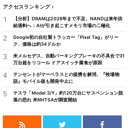
アクセスランキング
1
【分析】DRAMは2028年まで不足、NANDは来年供
給過剰へ：AIが引き起こすメモリ市場の二極化
2
Google初の自社製トラッカー「Pixel Tag」がリー
ク、価格は約34ドルか
3
米メルセデス、自動パーキングブレーキの不具合で31
万台超をリコール ドアスイッチ腐食が原因
4
テンセントがマーベラスとの提携を解消、『牧場物
語』モバイル版も開発中止に
5
テスラ「Model 3/Y」約120万台にサスペンション脱
落の恐れ 米NHTSAが調査開始