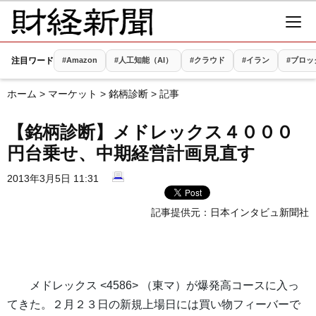
注目ワード
#Amazon
#人工知能（AI）
#クラウド
#イラン
#ブロッ
ホーム
>
マーケット
>
銘柄診断
> 記事
【銘柄診断】メドレックス４０００
円台乗せ、中期経営計画見直す
2013年3月5日 11:31
記事提供元：
日本インタビュ新聞社
メドレックス <4586> （東マ）が爆発高コースに入っ
てきた。２月２３日の新規上場日には買い物フィーバーで