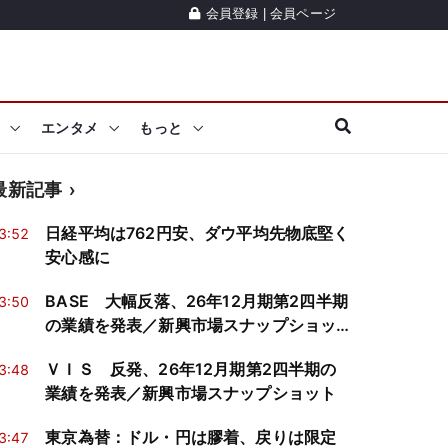
会員登録
|
会員ページ
エンタメ
もっと
最新記事
日経平均は762円安、ダウ平均先物底堅く
3:52
安心感に
BASE 大幅反落、26年12月期第2四半期
3:50
の業績を発表／新興市場スナップショッ
ト
ＶＩＳ 反発、26年12月期第2四半期の
3:48
業績を発表／新興市場スナップショット
東京為替：ドル・円は膠着、戻りは限定
3:47