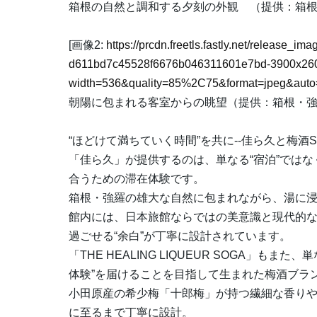
箱根の自然と調和する夕刻の外観 （提供：箱根
[画像2:
https://prcdn.freetls.fastly.net/release_i
d611bd7c45528f6676b046311601e7bd-3900x260
width=536&quality=85%2C75&format=jpeg&auto=
朝陽に包まれる客室からの眺望（提供：箱根・強
“ほどけて満ちていく時間”を共に--佳ら久と梅酒S
「佳ら久」が提供するのは、単なる“宿泊”では
合うための滞在体験です。
箱根・強羅の雄大な自然に包まれながら、湯に
館内には、日本旅館ならではの美意識と現代的
過ごせる“余白”が丁寧に設計されています。
「THE HEALING LIQUEUR SOGA」
体験”を届けることを目指して生まれた梅酒ブラ
小田原産の希少梅「十郎梅」が持つ繊細な香り
に至るまで丁寧に設計。