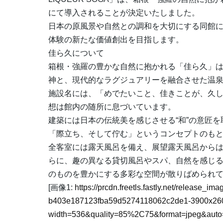
にて導入されることが決定いたしました。
日本の原風景や自然との調和を大切にする同館に
体験の新たな価値創出を目指します。
佳ら久について
箱根・強羅の豊かな自然に抱かれる「佳ら久」は
神と、現代的なラグジュアリーを融合させた温
施設名には、「めでたいこと、佳きことが、久
想は館内の随所に息づいています。
建築には日本の伝統美を感じさせる“和”の意匠
「際立ち、そして佇む」というコンセプトのも
全客室には露天風呂を備え、展望露天風呂から
らに、趣の異なる貸切風呂やスパ、自然を感じ
のものを豊かにする多彩な空間が散りばめられ
[画像1:
https://prcdn.freetls.fastly.net/release_i
b403e187123fba59d5274118062c2de1-3900x260
width=536&quality=85%2C75&format=jpeg&auto=