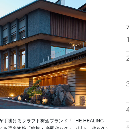
が手掛けるクラフト梅酒ブランド「THE HEALING
抱かれる温泉旅館「箱根・強羅 佳ら久」（以下、佳ら久）