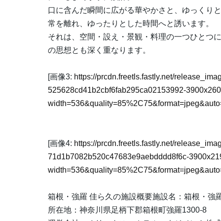
口に含んだ瞬間に広がる華やかさと、ゆっくり
常を離れ、ゆったりとした時間へと誘います。
それは、空間・設え・景観・料理の一つひとつ
の思想とも深く重なります。
[画像3:
https://prcdn.freetls.fastly.net/release_i
525628cd41b2cbf6fab295ca02153992-3900x260
width=536&quality=85%2C75&format=jpeg&auto=
[画像4:
https://prcdn.freetls.fastly.net/release_i
71d1b7082b520c47683e9aebdddd8f6c-3900x219
width=536&quality=85%2C75&format=jpeg&auto=
箱根・強羅 佳ら久の施設概要施設名：箱根・強羅
所在地：神奈川県足柄下郡箱根町強羅1300-8