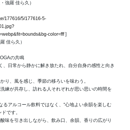
・強羅 佳ら久）
mage/177616/5/177616-5-
1.jpg?
webp&fit=bounds&bg-color=fff
]
羅 佳ら久）
OGAの共鳴
なく、日常から静かに解き放たれ、自分自身の感性と向き
浸かり、風を感じ、季節の移ろいを味わう。
な洗練が共存し、訪れる人それぞれが思い思いの時間を
もまた、単なるアルコール飲料ではなく、“心地よい余韻を楽しむ
ンドです。
や酸味を引き出しながら、飲み口、余韻、香りの広がり