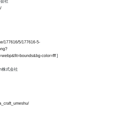
式会社
/
mage/177616/5/177616-5-
png?
webp&fit=bounds&bg-color=fff
]
wn株式会社
a_craft_umeshu/