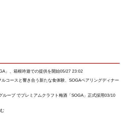
OGA」、箱根吟遊での提供を開始
05/27 23:02
フルコースと響き合う新たな食体験、SOGAペアリングディナー
ループ でプレミアムクラフト梅酒「SOGA」正式採用
03/10
読む