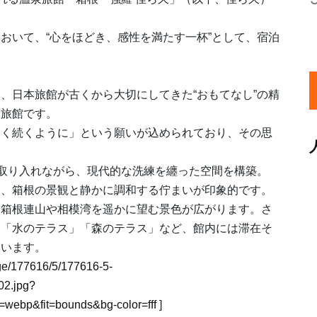
おいて、“心をほどき、感性を満たす一杯”として、宿泊
、日本旅館が古くから大切にしてきた“おもてなし”の精
泉旅館です。
しく続くように」という願いが込められており、その思
を取り入れながら、現代的な洗練を纏った空間を構築。
と、箱根の景観と静かに調和する佇まいが印象的です。
は箱根連山や相模湾を遥かに望む景色が広がります。さ
る「水のテラス」「森のテラス」など、館内には滞在そ
ています。
mage/177616/5/177616-5-
2.jpg?
webp&fit=bounds&bg-color=fff
]