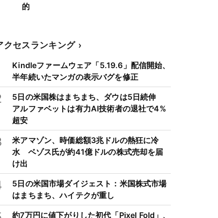
的
アクセスランキング
1
Kindleファームウェア「5.19.6」配信開始、
半年続いたマンガの表示バグを修正
2
5日の米国株はまちまち、ダウは5日続伸
アルファベットは有力AI技術者の退社で4%
超安
3
米アマゾン、時価総額3兆ドルの熱狂に冷
水 ベゾス氏が約41億ドルの株式売却を届
け出
4
5日の米国市場ダイジェスト：米国株式市場
はまちまち、ハイテクが重し
5
約7万円に値下がりした初代「Pixel Fold」、