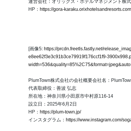
運営会社：オリックス・ホテルマネジメント株
HP：
https://gora-karaku.orixhotelsandresorts.com
[画像5:
https://prcdn.freetls.fastly.net/release_i
e8ee62f3e3c91b3ce79919f176ccf1f9-3900x998.
width=536&quality=85%2C75&format=jpeg&auto=
PlumTown株式会社の会社概要会社名：PlumTo
代表取締役：善波 弘志
所在地：神奈川県小田原市中村原116-14
設立日：2025年6月2日
HP：
https://plum-town.jp/
インスタグラム：
https://www.instagram.com/sog