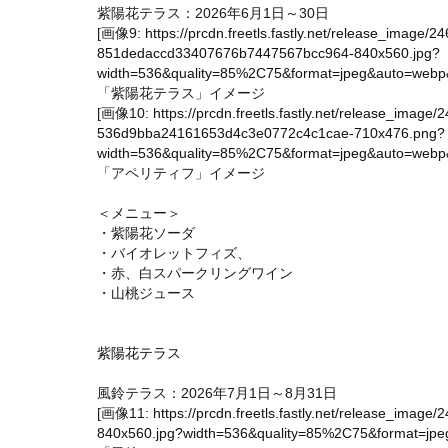
紫陽花テラス：2026年6月1日～30日
[画像9:
https://prcdn.freetls.fastly.net/release_image
851dedaccd33407676b7447567bcc964-840x560.jpg?
width=536&quality=85%2C75&format=jpeg&auto=webp&f
「紫陽花テラス」イメージ
[画像10:
https://prcdn.freetls.fastly.net/release_imag
536d9bba24161653d4c3e0772c4c1cae-710x476.png?
width=536&quality=85%2C75&format=jpeg&auto=webp&f
「アペリティフ」イメージ
＜メニュー＞
・紫陽花ソーダ
・バイオレットフィズ、
・赤、白スパークリングワイン
・山桃ジュース
紫陽花テラス
風鈴テラス：2026年7月1日～8月31日
[画像11:
https://prcdn.freetls.fastly.net/release_im
840x560.jpg?width=536&quality=85%2C75&format=jpeg