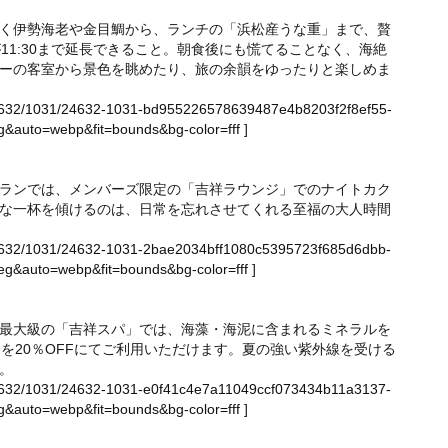
く伊勢海老や金目鯛から、ランチの「浜松産うな重」まで、贅
が11:30まで延長できること。朝食後にも慌てることなく、海絶
ーの客室から景色を眺めたり、旅の余韻をゆったりと楽しめま
ge/24632/1031/24632-1031-bd955226578639487e4b8203f2f8ef55-
&auto=webp&fit=bounds&bg-color=fff
]
ランでは、メンバーズ限定の「吉祥ラウンジ」でのナイトカク
な一杯を傾けるのは、日常を忘れさせてくれる至福の大人時間
ge/24632/1031/24632-1031-2bae2034bff1080c5395723f685d6dbb-
g&auto=webp&fit=bounds&bg-color=fff
]
最大級の「吉祥スパ」では、海藻・海泥に含まれるミネラルを
を20％OFFにてご利用いただけます。夏の強い紫外線を受ける
。
ge/24632/1031/24632-1031-e0f41c4e7a11049ccf073434b11a3137-
&auto=webp&fit=bounds&bg-color=fff
]