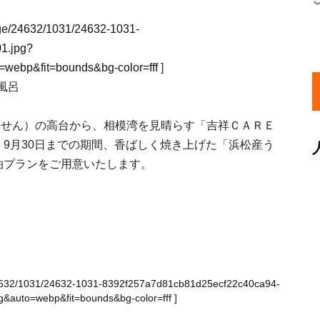
image/24632/1031/24632-1031-
1.jpg?
webp&fit=bounds&bg-color=fff
]
風呂
んせん）の高台から、相模湾を見晴らす「吉祥ＣＡＲＥ
、9月30日までの期間、香ばしく焼き上げた「浜松産う
宿泊プランをご用意いたします。
ge/24632/1031/24632-1031-8392f257a7d81cb81d25ecf22c40ca94-
&auto=webp&fit=bounds&bg-color=fff
]