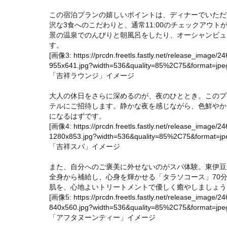
この宿泊プランの嬉しいポイントは、ディナーでいただ
沢な3食へのこだわりと、通常11:00のチェックアウト
景の温泉でのんびりと朝風呂をしたり、オーシャンビュ
す。
[画像3:
https://prcdn.freetls.fastly.net/release_ima
955x641.jpg?width=536&quality=85%2C75&format=jpeg
「吉祥ラウンジ」イメージ
大人の休日をさらに深めるのが、夜のひととき。このプ
テルにご招待します。静かな夜を感じながら、色鮮やか
になるはずです。
[画像4:
https://prcdn.freetls.fastly.net/release_ima
1280x853.jpg?width=536&quality=85%2C75&format=jpe
「吉祥スパ」イメージ
また、自分へのご褒美に外せないのがスパ体験。東伊豆
全身から補給し、心身を輝かせる「タラソコース」70分
肌を、心地よいトリートメントで優しく癒やしましょう
[画像5:
https://prcdn.freetls.fastly.net/release_ima
840x560.jpg?width=536&quality=85%2C75&format=jpeg
「アフタヌーンティー」イメージ