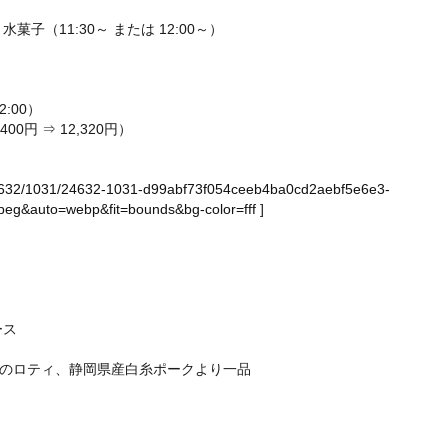
（11:30～ または 12:00～）
:00）
0円 ⇒ 12,320円）
ge/24632/1031/24632-1031-d99abf73f054ceeb4ba0cd2aebf5e6e3-
eg&auto=webp&fit=bounds&bg-color=fff
]
ース
のロティ、静岡県産白糸ポークより一品