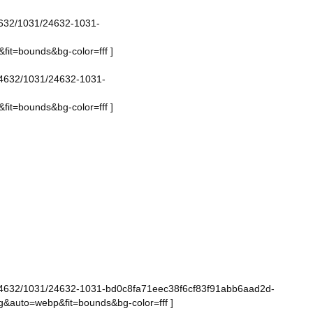
/24632/1031/24632-1031-
it=bounds&bg-color=fff
]
e/24632/1031/24632-1031-
it=bounds&bg-color=fff
]
age/24632/1031/24632-1031-bd0c8fa71eec38f6cf83f91abb6aad2d-
&auto=webp&fit=bounds&bg-color=fff
]