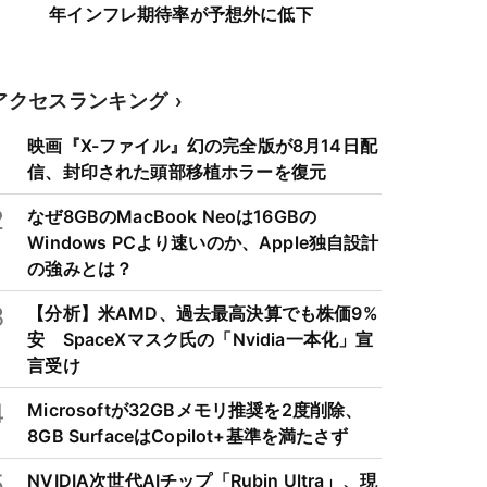
年インフレ期待率が予想外に低下
アクセスランキング
1
映画『X-ファイル』幻の完全版が8月14日配
信、封印された頭部移植ホラーを復元
2
なぜ8GBのMacBook Neoは16GBの
Windows PCより速いのか、Apple独自設計
の強みとは？
3
【分析】米AMD、過去最高決算でも株価9%
安 SpaceXマスク氏の「Nvidia一本化」宣
言受け
4
Microsoftが32GBメモリ推奨を2度削除、
8GB SurfaceはCopilot+基準を満たさず
5
NVIDIA次世代AIチップ「Rubin Ultra」、現