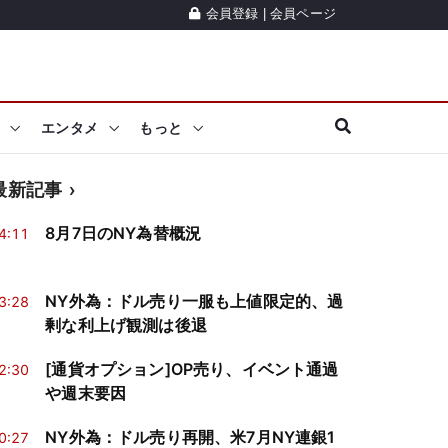
会員登録
|
会員ページ
エンタメ
もっと
最新記事
8月7日のNY為替概況
4:11
NY外為：ドル売り一服も上値限定的、過
3:28
剰な利上げ観測は後退
[通貨オプション]OP売り、イベント通過
2:30
や週末要因
NY外為：ドル売り再開、米7月NY連銀1
0:27