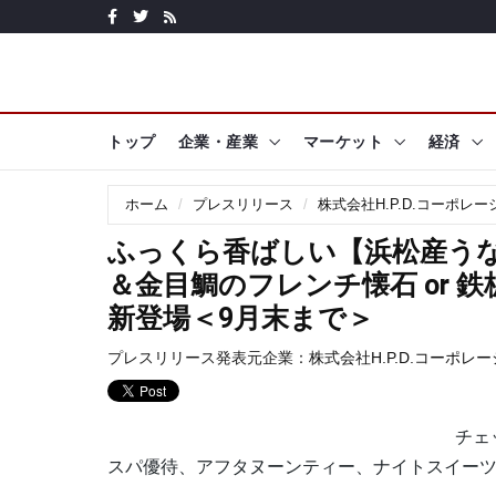
トップ
企業・産業
マーケット
経済
ホーム
プレスリリース
株式会社H.P.D.コーポレー
ふっくら香ばしい【浜松産うな
＆金目鯛のフレンチ懐石 or 
新登場＜9月末まで＞
プレスリリース発表元企業：
株式会社H.P.D.コーポレ
チェ
スパ優待、アフタヌーンティー、ナイトスイーツ e