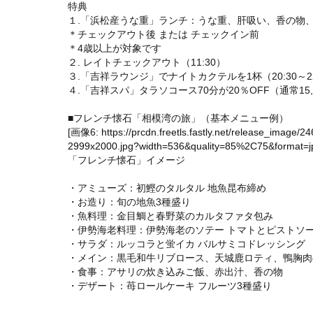
特典
１.「浜松産うな重」ランチ：うな重、肝吸い、香の物、水菓子
＊チェックアウト後 または チェックイン前
＊4歳以上が対象です
２. レイトチェックアウト（11:30）
３.「吉祥ラウンジ」でナイトカクテルを1杯（20:30～22
４.「吉祥スパ」タラソコース70分が20％OFF（通常15,40
■フレンチ懐石「相模湾の旅」（基本メニュー例）
[画像6:
https://prcdn.freetls.fastly.net/release_ima
2999x2000.jpg?width=536&quality=85%2C75&format=jp
「フレンチ懐石」イメージ
・アミューズ：初鰹のタルタル 地魚昆布締め
・お造り：旬の地魚3種盛り
・魚料理：金目鯛と春野菜のカルタファタ包み
・伊勢海老料理：伊勢海老のソテー トマトとピストソ
・サラダ：ルッコラと蛍イカ バルサミコドレッシング
・メイン：黒毛和牛リブロース、天城鹿ロティ、鴨胸肉
・食事：アサリの炊き込みご飯、赤出汁、香の物
・デザート：苺ロールケーキ フルーツ3種盛り