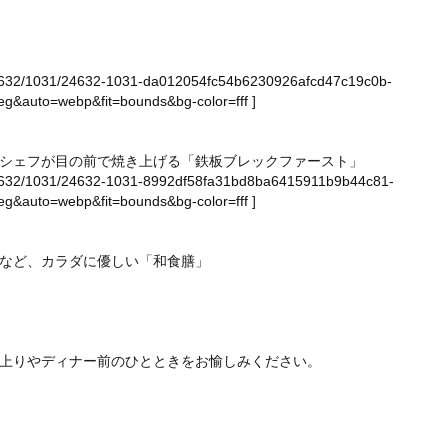
ge/24632/1031/24632-1031-da012054fc54b6230926afcd47c19c0b-
g&auto=webp&fit=bounds&bg-color=fff
]
シェフが目の前で焼き上げる「鉄板ブレックファースト」
ge/24632/1031/24632-1031-8992df58fa31bd8ba6415911b9b44c81-
g&auto=webp&fit=bounds&bg-color=fff
]
など、カラダに優しい「和食膳」
上りやディナー前のひとときをお愉しみください。