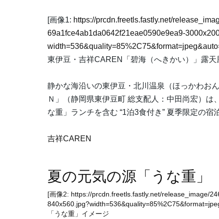
[画像1:
https://prcdn.freetls.fastly.net/release_
69a1fce4ab1da0642f21eae0590e9ea9-3000x200
width=536&quality=85%2C75&format=jpeg&auto=
東伊豆・吉祥CAREN「碧海（へきかい）」露天
静かな海沿いの東伊豆・北川温泉（ほっかわお
Ｎ」（静岡県東伊豆町 総支配人：中田尚宏）は
な重」ランチを含む “1泊3食付き” 夏季限定の
吉祥CAREN
夏の元気の源「うな重」
[画像2:
https://prcdn.freetls.fastly.net/release_ima
840x560.jpg?width=536&quality=85%2C75&format=jpeg
「うな重」イメージ