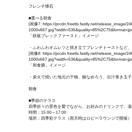
フレンチ懐石
■選べる朝食
[画像7:
https://prcdn.freetls.fastly.net/release_ima
1000x667.jpg?width=536&quality=85%2C75&format=jpe
「鉄板ブレックファースト」イメージ
・ふわふわオムレツと焼き立てフレンチトーストなど、
[画像8:
https://prcdn.freetls.fastly.net/release_ima
1000x667.jpg?width=536&quality=85%2C75&format=jpe
「和食膳」イメージ
・炭火で焼いた地元の干物、鯵なめろう、出汁巻き玉子
朝食
■季節のテラス
四季折々の景色を愛でながら、お好みのドリンクで、湯
時間：15:00～17:00
場所：四季彩テラス（雨天時はロビーラウンジで開催）