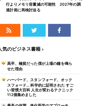
行よりメモリ容量減の可能性 2027年の調
達計画に再検討迫る
人気のビジネス書籍
高卒、極貧だった僕が上場の鐘を鳴ら
せた理由
ハーバード、スタンフォード、オック
スフォード… 科学的に証明された すご
い習慣大百科 人生が変わるテクニック
112個集めました
最高の体調 進化医学のアプローチ