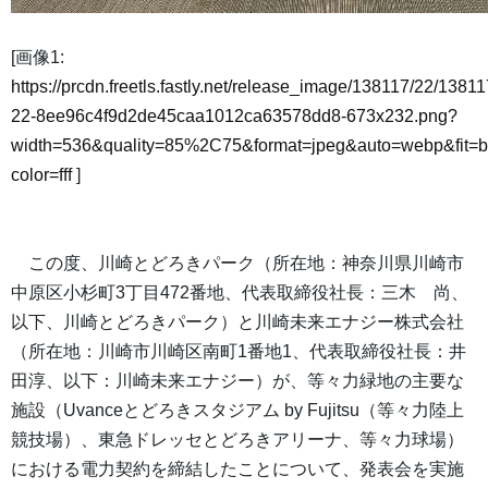
[画像1:
https://prcdn.freetls.fastly.net/release_image/138117/22/13811
22-8ee96c4f9d2de45caa1012ca63578dd8-673x232.png?
width=536&quality=85%2C75&format=jpeg&auto=webp&fit=
color=fff
]
この度、川崎とどろきパーク（所在地：神奈川県川崎市
中原区小杉町3丁目472番地、代表取締役社長：三木 尚、
以下、川崎とどろきパーク）と川崎未来エナジー株式会社
（所在地：川崎市川崎区南町1番地1、代表取締役社長：井
田淳、以下：川崎未来エナジー）が、等々力緑地の主要な
施設（Uvanceとどろきスタジアム by Fujitsu（等々力陸上
競技場）、東急ドレッセとどろきアリーナ、等々力球場）
における電力契約を締結したことについて、発表会を実施