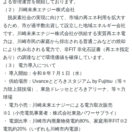
よる管理運営を開始しております。
（２） 川崎未来エナジー株式会社
脱炭素社会の実現に向けて、市域の再エネ利用を拡大す
るため、市が過半数出資して設立した地域エネルギー会社
です。川崎未来エナジー株式会社が供給する実質再エネ電
力は、川崎市民の家庭から排出される普通ごみなどの焼却
により生み出される電力で、非FIT 非化石証書（再エネ指定
あり）の調達などで環境価値を確保しています。
（３） 電力導入について
・ 導入開始：令和８年７月１日（水）
・ 供給場所：Uvanceとどろきスタジアム by Fujitsu（等々
力陸上競技場）、東急ドレッセとどろきアリーナ、等々力
球場
・ 電力小売：川崎未来エナジーによる電力取次販売
※1（小売電気事業者：株式会社東急パワーサプライ）
・ 電源比率：川崎市内廃棄物発電約80%、家庭用卒FIT※2
電気約20%（いずれも川崎市内電源）