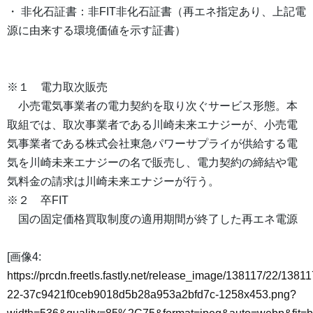
・ 非化石証書：非FIT非化石証書（再エネ指定あり、上記電
源に由来する環境価値を示す証書）
※１ 電力取次販売
小売電気事業者の電力契約を取り次ぐサービス形態。本
取組では、取次事業者である川崎未来エナジーが、小売電
気事業者である株式会社東急パワーサプライが供給する電
気を川崎未来エナジーの名で販売し、電力契約の締結や電
気料金の請求は川崎未来エナジーが行う。
※２ 卒FIT
国の固定価格買取制度の適用期間が終了した再エネ電源
[画像4:
https://prcdn.freetls.fastly.net/release_image/138117/22/13811
22-37c9421f0ceb9018d5b28a953a2bfd7c-1258x453.png?