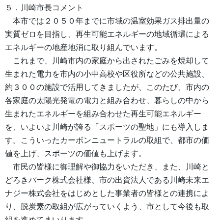
５．川崎市長コメント
本市では２０５０年までに市域の温室効果ガス排出量の
実質ゼロを目指し、再生可能エネルギーの地域循環による
エネルギーの地産地消に取り組んでいます。
これまで、川崎市内の家庭から出されたごみを焼却して
生まれた電力を市内の小中高校や区役所などの公共施設、
約３００の施設で活用してきましたが、このたび、市内の
各家庭の太陽光発電の電力と組み合わせ、暮らしの中から
生まれたエネルギーを組み合わせた再生可能エネルギー
を、いよいよ川崎が誇る「スポーツの聖地」にも導入しま
す。こういったカーボンニュートラルの取組で、都市の価
値を上げ、スポーツの価値も上げます。
市民の皆様に御理解や御協力をいただき、また、川崎と
どろきパーク株式会社様、市の出資法人である川崎未来エ
ナジー株式会社をはじめとした事業者の皆様との連携によ
り、脱炭素の取組が広がっていくよう、市として今後も取
組を進めてまいります。