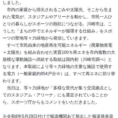
しました。
市内の家庭から排出されるごみや太陽光、そこから生ま
れた電気が、スタジアムやアリーナを動かし、市民一人ひ
とりの暮らしがスポーツの熱狂につながる。川崎市は、こ
うした「まちの中でエネルギーが循環する仕組み」をスポ
ーツの聖地等々力緑地から発信していきます。
すべて市民由来の地産再生可能エネルギー（廃棄物発電
＋太陽光）を組み合わせた実質100％再エネを市内複数の大
規模な運動施設へ供給する取組は国内初（川崎市調べ）と
なります。本取組により等々力緑地の主要な施設で使用す
る電力（一般家庭約854戸分※）は、すべて再エネに切り替
わります。
当日は、等々力緑地が「多様な世代が集う交流拠点とし
てのスタジアム・アリーナ」にも選定されていることか
ら、スポーツ庁からもコメントをいただきました。
※令和8年5月29日付けで報道機関あて発出した報道発表資