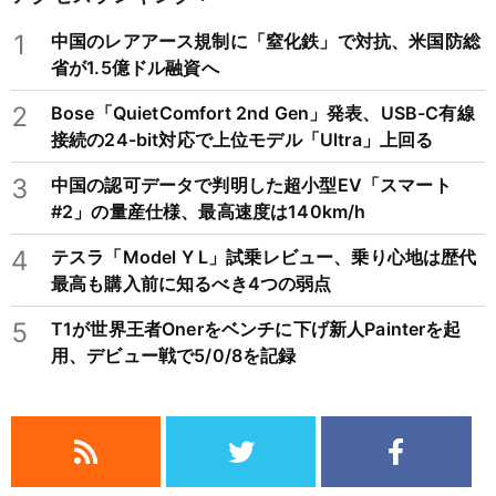
1
中国のレアアース規制に「窒化鉄」で対抗、米国防総
省が1.5億ドル融資へ
2
Bose「QuietComfort 2nd Gen」発表、USB-C有線
接続の24-bit対応で上位モデル「Ultra」上回る
3
中国の認可データで判明した超小型EV「スマート
#2」の量産仕様、最高速度は140km/h
4
テスラ「Model Y L」試乗レビュー、乗り心地は歴代
最高も購入前に知るべき4つの弱点
5
T1が世界王者Onerをベンチに下げ新人Painterを起
用、デビュー戦で5/0/8を記録