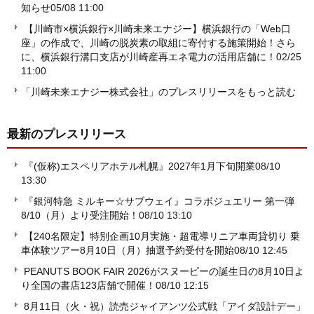
知らせ
05/08 11:00
【川崎市×横浜銀行×川崎未来エナジー】横浜銀行の「Web口
座」の作成で、川崎の脱炭素の取組に寄付する施策開始！さら
に、横浜銀行溝口支店が川崎産再エネ電力の活用店舗に！
02/25
11:00
「川崎未来エナジー株式会社」のプレスリリースをもっと読む
最新のプレスリリース
『(仮称)エスペリアホテル札幌』2027年1月下旬開業
08/10
13:30
『銀河特急 ミルキー☆サブウェイ』コラボジュエリー 第一弾
8/10（月）より受注開始！
08/10 13:10
【240名限定】特別企画10月実施・超電導リニア車両貸切り 乗
車体験ツアー8月10日（月）抽選予約受付を開始
08/10 12:45
PEANUTS BOOK FAIR 2026がスヌーピーの誕生日の8月10日よ
り全国の書店123店舗で開催！
08/10 12:15
8月11日（火・祝）読売ジャイアンツ公式戦「アイダ設計デー」