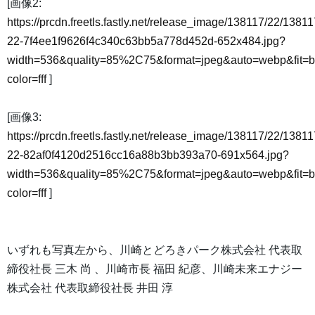
[画像2:
https://prcdn.freetls.fastly.net/release_image/138117/22/13811
22-7f4ee1f9626f4c340c63bb5a778d452d-652x484.jpg?
width=536&quality=85%2C75&format=jpeg&auto=webp&fit=
color=fff
]
[画像3:
https://prcdn.freetls.fastly.net/release_image/138117/22/13811
22-82af0f4120d2516cc16a88b3bb393a70-691x564.jpg?
width=536&quality=85%2C75&format=jpeg&auto=webp&fit=
color=fff
]
いずれも写真左から、川崎とどろきパーク株式会社 代表取
締役社長 三木 尚 、川崎市長 福田 紀彦、川崎未来エナジー
株式会社 代表取締役社長 井田 淳