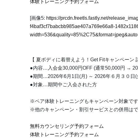
体験トレーニング予約フォーム
[画像5:
https://prcdn.freetls.fastly.net/release_i
f4baf3cf7babcbb985ae407a769e66a8-1482x1186
width=536&quality=85%2C75&format=jpeg&auto=
【 夏ボディに着替えよう！Get Fitキャンペーン 
●内容…入会金30,000円OFF (通常50,000円 → 20
●期間…2026年6月1日(月) ～ 2026年６月３０日(
●対象…期間中ご入会された方
※ペア体験トレーニングもキャンペーン対象で
※他のキャンペーン・割引サービスとの併用は
無料カウンセリング予約フォーム
体験トレーニング予約フォーム