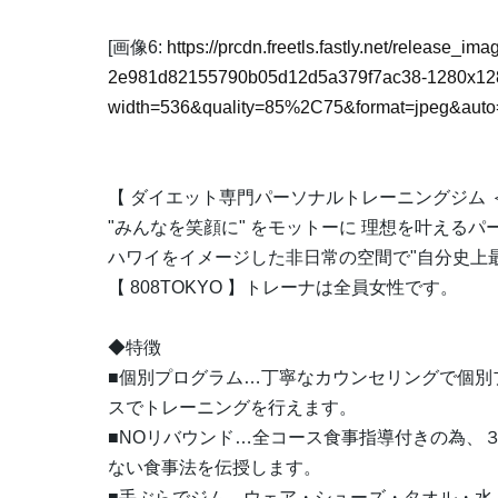
[画像6:
https://prcdn.freetls.fastly.net/release_i
2e981d82155790b05d12d5a379f7ac38-1280x128
width=536&quality=85%2C75&format=jpeg&auto=
【 ダイエット専門パーソナルトレーニングジム ＜ 8
"みんなを笑顔に" をモットーに 理想を叶えるパー
ハワイをイメージした非日常の空間で"自分史上
【 808TOKYO 】トレーナは全員女性です。
◆特徴
■個別プログラム…丁寧なカウンセリングで個別
スでトレーニングを行えます。
■NOリバウンド…全コース食事指導付きの為、
ない食事法を伝授します。
■手ぶらでジム…ウェア・シューズ・タオル・水