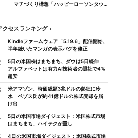
マチづくり構想「ハッピーローソンタウ
ン」に参画
アクセスランキング
1
Kindleファームウェア「5.19.6」配信開始、
半年続いたマンガの表示バグを修正
2
5日の米国株はまちまち、ダウは5日続伸
アルファベットは有力AI技術者の退社で4%
超安
3
米アマゾン、時価総額3兆ドルの熱狂に冷
水 ベゾス氏が約41億ドルの株式売却を届
け出
4
5日の米国市場ダイジェスト：米国株式市場
はまちまち、ハイテクが重し
5
4日の米国市場ダイジェスト：米国株式市場