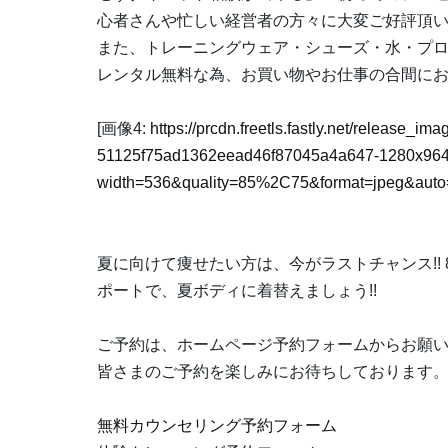
心者さんや忙しい経営者の方々に大変ご好評頂
また、トレーニングウェア・シューズ・水・プ
レンタル無料な為、お買い物やお仕事の合間に
[画像4:
https://prcdn.freetls.fastly.net/release_i
51125f75ad1362eead46f87045a4a647-1280x964
width=536&quality=85%2C75&format=jpeg&auto=
夏に向けて痩せたい方は、今がラストチャンス!! 
ポートで、夏ボディに着替えましょう!!
ご予約は、ホームページ予約フォームからお願
皆さまのご予約を楽しみにお待ちしております
無料カウンセリング予約フォーム