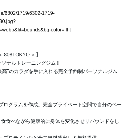
mage/6302/1719/6302-1719-
0.jpg?
webp&fit=bounds&bg-color=fff
]
08TOKYO ＞】
ソナルトレーニングジム !!
最高"のカラダを手に入れる完全予約制パーソナルジム
プログラムを作成。完全プライベート空間で自分のペー
３食食べながら健康的に身体を変化させリバウンドをし
・プロテインなど全て無料貸出し＆無料提供。