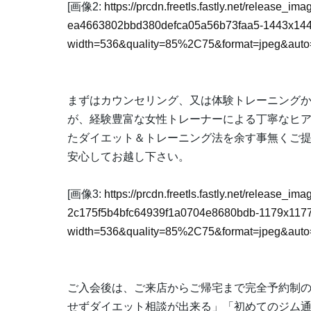
[画像2:
https://prcdn.freetls.fastly.net/release_i
ea4663802bbd380defca05a56b73faa5-1443x144
width=536&quality=85%2C75&format=jpeg&auto=
まずはカウンセリング、又は体験トレーニングから
が、経験豊富な女性トレーナーによる丁寧なヒ
たダイエット＆トレーニング法を余す事無くご
安心してお越し下さい。
[画像3:
https://prcdn.freetls.fastly.net/release_i
2c175f5b4bfc64939f1a0704e8680bdb-1179x1177
width=536&quality=85%2C75&format=jpeg&auto=
ご入会後は、ご来店からご帰宅まで完全予約制
せずダイエット相談が出来る」「初めてのジム