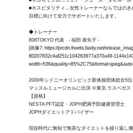
■ホスピタリティ…女性トレーナーならではのき
目標に向けて全力でサポートいたします。
◆トレーナー
808TOKYO 代表 - 稲田 亜矢子 -
[画像7:
https://prcdn.freetls.fastly.net/release_i
80207832c4af251c104263977a370a49-1144x143
width=536&quality=85%2C75&format=jpeg&auto=
2000年シドニーオリンピック新体操団体総合5位
マッスルミュージカルに出演 ※東京.ラスベガス
【資格】
NESTA PFT認定・JOPH肥満予防健康管理士
JOPHダイエットアドバイザー
現役時代に無知で無茶なダイエットを繰り返し