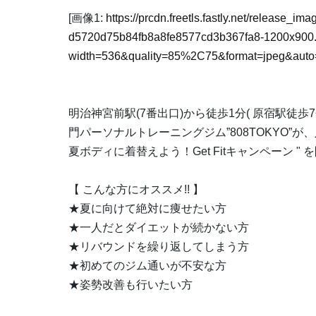
[画像1:
https://prcdn.freetls.fastly.net/release_i
d5720d75b84fb8a8fe8577cd3b367fa8-1200x900.
width=536&quality=85%2C75&format=jpeg&auto=
明治神宮前駅(7番出口)から徒歩1分( 原宿駅徒
門パーソナルトレーニングジム”808TOKYO”が、入会金3
夏ボディに着替えよう！Get Fitキャンペーン "
【 こんな方にオススメ!! 】
★夏に向けて絶対に痩せたい方
★一人だとダイエットが続かない方
★リバウンドを繰り返してしまう方
★初めてのジム通いが不安な方
★姿勢改善も行いたい方