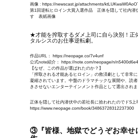
画像 :
https://newscast.jp/attachments/ktLUKwaW0A
第1回逆転ヒロイン大賞入選作品 正体を隠して社内潜
す 表紙画像
★才能を搾取するダメ上司に自ら決別！正
タルシスのお仕事逆転劇。
作品URL：
https://neopage.co/7v4unf
公式note紹介：
https://note.com/neopage/n/n5400d6e
【なぜ、この作品が選ばれたのか？】
「搾取される才能あるヒロイン」の救済劇として非常に
凝縮されています。中盤のドラマチックな展開や、読者
きさせないエンターテインメント作品として選出されま
正体を隠して社内潜伏中の若社長に拾われたのでドS上司は
https://www.neopage.com/book/34863728312237300
③『皆様、地獄でどうぞお幸せ