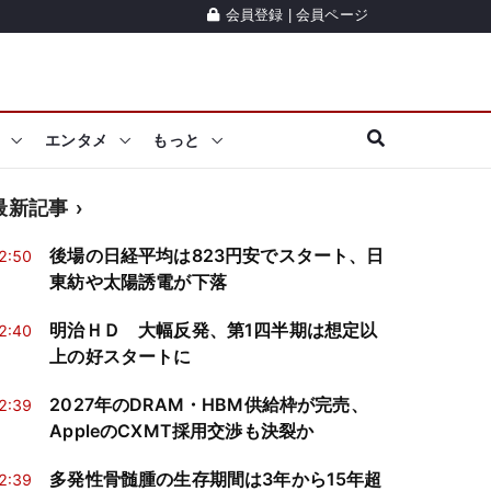
会員登録
|
会員ページ
エンタメ
もっと
最新記事
後場の日経平均は823円安でスタート、日
2:50
東紡や太陽誘電が下落
明治ＨＤ 大幅反発、第1四半期は想定以
2:40
上の好スタートに
2027年のDRAM・HBM供給枠が完売、
2:39
AppleのCXMT採用交渉も決裂か
多発性骨髄腫の生存期間は3年から15年超
2:39