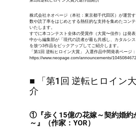
第1回逆転ヒロイン大賞入選作品紹介
株式会社ネオページ（本社：東京都千代田区）が運営す
数や読了率をはじめとする熱狂的な支持を集めたコンテ
いたします。
すでに本コンテスト全体の受賞作（大賞〜佳作）は発表
中から編集部が「現代の読者が最も共感し、カタルシス
を放つ3作品をピックアップしてご紹介します。
「第1回 逆転ヒロイン大賞」 入選作品中間発表ページ
https://www.neopage.com/announcements/104508467
■ 「第1回 逆転ヒロイ
介
①『歩く15億の花嫁～契約婚
～』（作家：YOR）