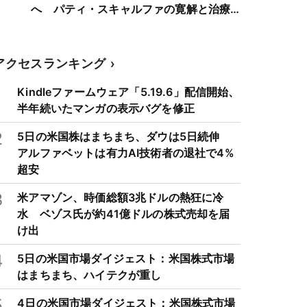
へ パティ・スキャルファの寛解と治療
の進化
アクセスランキング
1
Kindleファームウェア「5.19.6」配信開始、
半年続いたマンガの表示バグを修正
2
5日の米国株はまちまち、ダウは5日続伸
アルファベットは有力AI技術者の退社で4%
超安
3
米アマゾン、時価総額3兆ドルの熱狂に冷
水 ベゾス氏が約41億ドルの株式売却を届
け出
4
5日の米国市場ダイジェスト：米国株式市場
はまちまち、ハイテクが重し
5
4日の米国市場ダイジェスト：米国株式市場