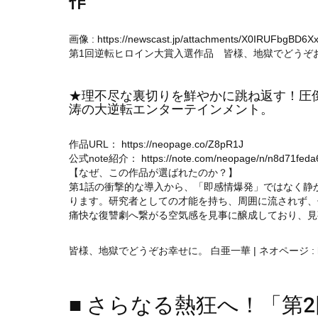
作
画像 :
https://newscast.jp/attachments/X0IRUFbgBD6
第1回逆転ヒロイン大賞入選作品 皆様、地獄でどうぞ
★理不尽な裏切りを鮮やかに跳ね返す！圧
涛の大逆転エンターテインメント。
作品URL：
https://neopage.co/Z8pR1J
公式note紹介：
https://note.com/neopage/n/n8d71feda
【なぜ、この作品が選ばれたのか？】
第1話の衝撃的な導入から、「即感情爆発」ではなく静
ります。研究者としての才能を持ち、周囲に流されず、
痛快な復讐劇へ繋がる空気感を見事に醸成しており、見
皆様、地獄でどうぞお幸せに。 白亜一華 | ネオページ :
■ さらなる熱狂へ！「第