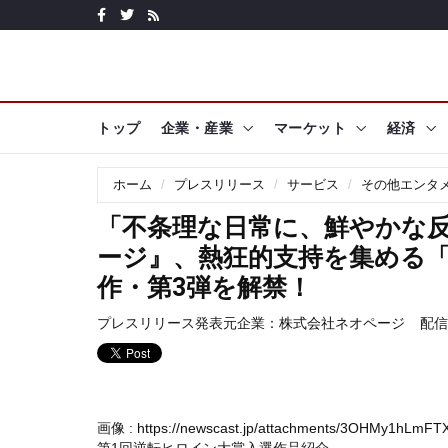
トップ
企業・産業
マーケット
経済
ホーム
プレスリリース
サービス
その他エンタ
「不条理な日常に、鮮やかな反
ージ』、熱狂的支持を集める「
作・第3弾を解禁！
プレスリリース発表元企業：
株式会社ネオページ
配信日
画像 :
https://newscast.jp/attachments/3OHMy1hLmFT