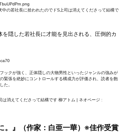
oOTbuUPdPm.png
伏中の若社長に拾われたのでドS上司は消えてくださって結構で
体を隠した若社長に才能を見出される、圧倒的カ
4ca70
フックが強く、正体隠しの大物男性といったジャンルの強みが
の緊張を絶妙にコントロールする構成力が評価され、読者を飽
した。
消えてくださって結構です 柳アトム | ネオページ :
に。』（作家：白亜一華）※佳作受賞