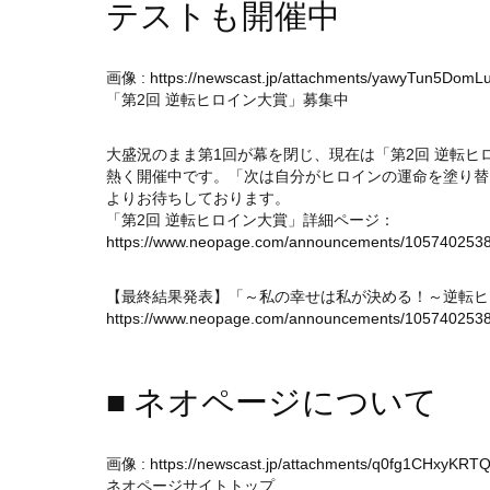
テストも開催中
画像 :
https://newscast.jp/attachments/yawyTun5Dom
「第2回 逆転ヒロイン大賞」募集中
大盛況のまま第1回が幕を閉じ、現在は「第2回 逆転
熱く開催中です。「次は自分がヒロインの運命を塗り替
よりお待ちしております。
「第2回 逆転ヒロイン大賞」詳細ページ：
https://www.neopage.com/announcements/105740253
【最終結果発表】「～私の幸せは私が決める！～逆転ヒロ
https://www.neopage.com/announcements/105740253
■ ネオページについて
画像 :
https://newscast.jp/attachments/q0fg1CHxyKRTQ
ネオページサイトトップ