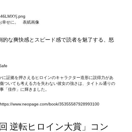
Xx46LMXYj.png
お幸せに。 表紙画像
倒的な爽快感とスピード感で読者を魅了する、怒
6afe
かに証拠を押さえるヒロインのキャラクター造形に説得力があ
傷ついても考える力を失わない彼女の強さは、タイトル通りの
事「佳作」に輝きました。
https://www.neopage.com/book/35355587928993100
2回 逆転ヒロイン大賞」コン