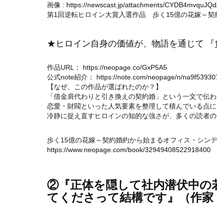
画像 :
https://newscast.jp/attachments/CYDB4mvquJ
第1回逆転ヒロイン大賞入選作品 歩く15億の花嫁～
★ヒロイン自身の価値が、物語を通じて 
作品URL：
https://neopage.co/GxP5A5
公式note紹介：
https://note.com/neopage/n/na9f5393
【なぜ、この作品が選ばれたのか？】
「借金肩代わりと引き換えの契約婚」という一文で伝わ
恋愛・財閥といった人気要素を整理して積んでいる点に
冷静に捉え直すヒロインの知的な強さが、多くの読者の
歩く15億の花嫁～契約婚約から始まるオフィス・シンデレラ～
https://www.neopage.com/book/32949408522918400
②『正体を隠して社内潜伏中の
てくださって結構です』（作家