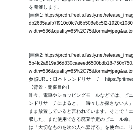
を開催します。
[画像1:
https://prcdn.freetls.fastly.net/release_i
db2635aafb7f910c0fc7d6b508e8c5f2-1920x1080
width=536&quality=85%2C75&format=jpeg&auto=
[画像2:
https://prcdn.freetls.fastly.net/release_i
5b4fc2a819a36d830caeeed6500bdb18-750x750.
width=536&quality=85%2C75&format=jpeg&auto=
参照URL：日本トレンドリサーチ https://prtimes.jp/ma
【背景・開催目的】
昨今、電車やショッピングモールなどでは、ビ
ンドリサーチによると、「時々しか探さない人」
まま放置していると言われています。そこで「エ
収した、まだ使用できる廃棄予定のビニール傘、
は「大切なものを次の人へ繋げる」を使命に、リ