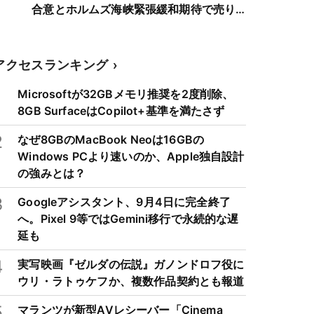
合意とホルムズ海峡緊張緩和期待で売り
優勢
アクセスランキング
1
Microsoftが32GBメモリ推奨を2度削除、
8GB SurfaceはCopilot+基準を満たさず
2
なぜ8GBのMacBook Neoは16GBの
Windows PCより速いのか、Apple独自設計
の強みとは？
3
Googleアシスタント、9月4日に完全終了
へ。Pixel 9等ではGemini移行で永続的な遅
延も
4
実写映画『ゼルダの伝説』ガノンドロフ役に
ウリ・ラトゥケフか、複数作品契約とも報道
5
マランツが新型AVレシーバー「Cinema