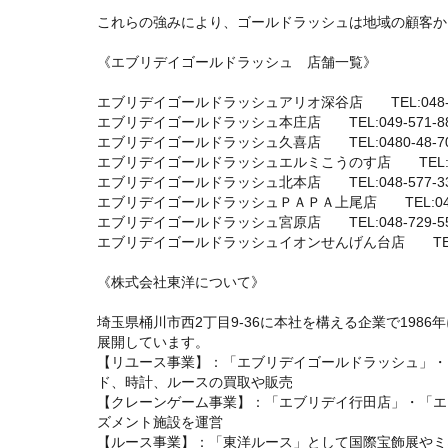
これらの強みにより、ゴールドラッシュは地域の顧客か
《エブリデイゴールドラッシュ 店舗一覧》
エブリデイゴールドラッシュアリオ深谷店 TEL:048-57
エブリデイゴールドラッシュ本庄店 TEL:049-571-88
エブリデイゴールドラッシュ久喜店 TEL:0480-48-70
エブリデイゴールドラッシュエルミこうのす店 TEL:048-
エブリデイゴールドラッシュ北本店 TEL:048-577-33
エブリデイゴールドラッシュＰＡＰＡ上尾店 TEL:048-7
エブリデイゴールドラッシュ宮原店 TEL:048-729-55
エブリデイゴールドラッシュイオンせんげん台店 TEL:048
《株式会社東洋について》
埼玉県桶川市西2丁目9-36に本社を構える企業で198
展開しています。
【リユース事業】：「エブリデイゴールドラッシュ」・
ド、時計、ルースの買取や販売
【クレーンゲーム事業】：「エブリデイ行田店」・「エ
ズメント施設を運営
【ルース事業】：「東洋ルース」として国際宝飾展やミ