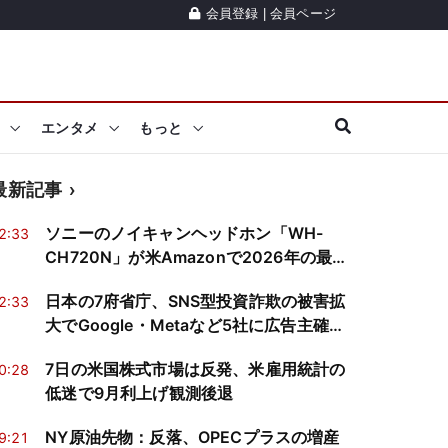
会員登録
|
会員ページ
エンタメ
もっと
最新記事
ソニーのノイキャンヘッドホン「WH-
2:33
CH720N」が米Amazonで2026年の最安
値に―ベンチマークが示す「買い」の条
日本の7府省庁、SNS型投資詐欺の被害拡
2:33
件とは
大でGoogle・Metaなど5社に広告主確認
を要請
7日の米国株式市場は反発、米雇用統計の
0:28
低迷で9月利上げ観測後退
NY原油先物：反落、OPECプラスの増産
9:21