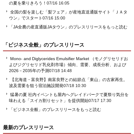
の夏を乗りきろう！
07/16 16:05
全国の梨を楽しむ「梨フェア」が産地直送通販サイト「ＪＡタ
ウン」でスタート
07/16 15:00
「JA全農の産直通販JAタウン」のプレスリリースをもっと読む
「ビジネス全般」
のプレスリリース
Mono- and Diglycerides Emulsifier Market （モノグリセリドお
よびジグリセリド乳化剤市場）傾向、需要、成長分析、および
2026－2035年の予測
07/18 14:48
【北海道・富良野】南富良野との結節点「東山」の古家再生。
波及需要を狙う宿泊施設開発
07/18 10:30
猛暑の夏 社内イベントも屋内へグレイドパークで夏祭り気分を
味わえる「スイカ割りセット」を提供開始
07/17 17:30
「ビジネス全般」のプレスリリースをもっと読む
最新のプレスリリース