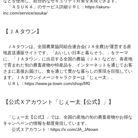
などを使用し、総合的なセキュリティ対策を実現できます。
「ＡＳＵＫＡ」のサービス詳細ＵＲＬ：
https://akuru-
inc.com/service/asuka/
【ＪＡタウン】
ＪＡタウンは、全国農業協同組合連合会(ＪＡ全農)が運営する産
地直送通販サイトです。「おいしい日本と暮らそう。」をテーマ
に、「ＪＡタウン」に出店する全国の農協（ＪＡ）などが、各産地
で育まれた旬の農畜産物や特産品を、インターネットを通じてお客
さまに直接お届けし、食を通じて豊かな暮らしの実現を目指してい
ます。ＪＡタウンイメージキャラクターは「じぇー太」。
ＵＲＬ：
https://www.ja-town.com/shop/f/f0
【公式Ｘアカウント「じぇー太【公式】」】
「じぇー太【公式】」では、全国の産地の旬の農畜産物やお得な
キャンペーンの情報を都度発信しています。
公式Ｘアカウント：
https://x.com/JA_JAtown