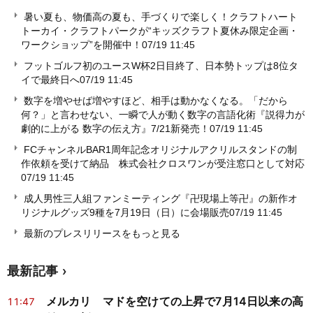
暑い夏も、物価高の夏も、手づくりで楽しく！クラフトハート
トーカイ・クラフトパークが“キッズクラフト夏休み限定企画・
ワークショップ”を開催中！
07/19 11:45
フットゴルフ初のユースW杯2日目終了、日本勢トップは8位タ
イで最終日へ
07/19 11:45
数字を増やせば増やすほど、相手は動かなくなる。「だから
何？」と言わせない、一瞬で人が動く数字の言語化術『説得力が
劇的に上がる 数字の伝え方』7/21新発売！
07/19 11:45
FCチャンネルBAR1周年記念オリジナルアクリルスタンドの制
作依頼を受けて納品 株式会社クロスワンが受注窓口として対応
07/19 11:45
成人男性三人組ファンミーティング『卍現場上等卍』の新作オ
リジナルグッズ9種を7月19日（日）に会場販売
07/19 11:45
最新のプレスリリースをもっと見る
最新記事
メルカリ マドを空けての上昇で7月14日以来の高
11:47