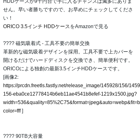
HDDケースが9千円台で手に入るチャンスは滅多にありま
せん。早い者勝ちですので、お早めにチェックしてくださ
い！
ORICO 3.5インチ HDDケース
をAmazonで見る
???? 磁気吸着式 - 工具不要の簡単交換
革新的な磁気吸着デザインを採用。工具不要で上カバーを
開けるだけでハードディスクを交換でき、簡単便利です。
ORICOによる独創の最新3.5インチHDDケースです。
[画像2:
https://prcdn.freetls.fastly.net/release_image/145928/156/145
156-eba0ce12778414b6eb11ae4541b8efef-1219x1500.jpg?
width=536&quality=85%2C75&format=jpeg&auto=webp&fit=
color=fff
]
???? 90TB大容量