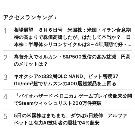
経科学と心の哲学で読み解く
アクセスランキング
1
相場展望 ８月６日号 米国株：米国・イラン合意期
待の高まりで株価高騰したが、はたして本当か？ 日
本株：半導体シリコンサイクルは3～4年周期で好・
不況を繰り返すため注意
2
為替介入でオルカン・S&P500投信の含み益減 円高
のメリットは？
3
キオクシアの332層QLC NAND、ビット密度37
Gb/mm²超でサムスンの400層超製品を上回る
4
『バイオハザード ベロニカ』ゲームプレイ映像未公開
でSteamウィッシュリスト200万件突破
5
5日の米国株はまちまち、ダウは5日続伸 アルファ
ベットは有力AI技術者の退社で4%超安