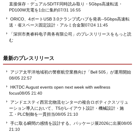
直接保存・デュアルSD/TF同時読み取り・5Gbps高速転送・
PD100W充電を1台に集約
07/31 16:55
ORICO、4ポートUSB 3.0クランプ式ハブを発表--5Gbps高速転
送・省スペース固定設計・アルミ合金製
07/24 11:45
「深圳市奥睿科电子商务有限公司」のプレスリリースをもっと読
む
最新のプレスリリース
アジア太平洋地域初の警察航空業務向け「Bell 505」が運用開始
08/05 22:57
HKTDC August events open next week with wellness
focus
08/05 21:40
アンドエスティ西宮北物流センターの複合ロボティクスソリュ
ーション導入において、T5がレイアウト設計・機械設計・施
工・PLC制御を一貫担当
08/05 21:10
手に取る瞬間の感情を設計する。パッケージ展2026に出展
08/05
21:10