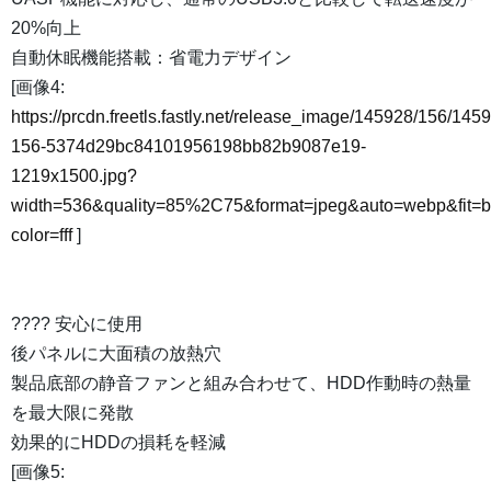
20%向上
自動休眠機能搭載：省電力デザイン
[画像4:
https://prcdn.freetls.fastly.net/release_image/145928/156/145
156-5374d29bc84101956198bb82b9087e19-
1219x1500.jpg?
width=536&quality=85%2C75&format=jpeg&auto=webp&fit=
color=fff
]
????️ 安心に使用
後パネルに大面積の放熱穴
製品底部の静音ファンと組み合わせて、HDD作動時の熱量
を最大限に発散
効果的にHDDの損耗を軽減
[画像5: