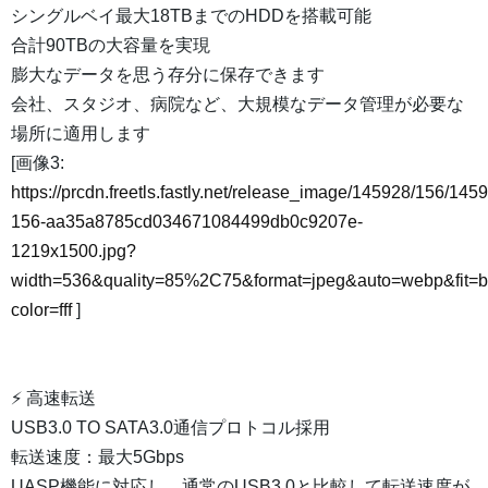
シングルベイ最大18TBまでのHDDを搭載可能
合計90TBの大容量を実現
膨大なデータを思う存分に保存できます
会社、スタジオ、病院など、大規模なデータ管理が必要な
場所に適用します
[画像3:
https://prcdn.freetls.fastly.net/release_image/145928/156/145
156-aa35a8785cd034671084499db0c9207e-
1219x1500.jpg?
width=536&quality=85%2C75&format=jpeg&auto=webp&fit=
color=fff
]
⚡ 高速転送
USB3.0 TO SATA3.0通信プロトコル採用
転送速度：最大5Gbps
UASP機能に対応し、通常のUSB3.0と比較して転送速度が