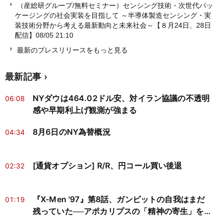
（産総研グループ/無料セミナー）センシング技術・次世代パッ
ケージングの社会実装を目指して ～半導体製造センシング・実
装技術分野から考える最新動向と未来社会～【８月24日、28日
配信】
08/05 21:10
最新のプレスリリースをもっと見る
最新記事
NYダウは464.02ドル安、対イラン協議の不透明
06:08
感や早期利上げ観測が強まる
8月6日のNY為替概況
04:34
[通貨オプション] R/R、円コール買い後退
02:32
『X-Men '97』第8話、ガンビットの自我はまだ
01:19
残っていた──アポカリプスの「精神の寄生」を神