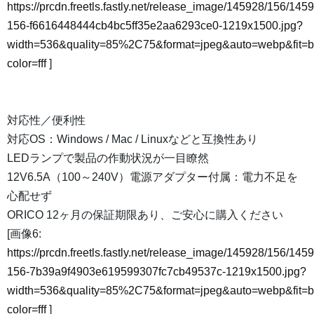
https://prcdn.freetls.fastly.net/release_image/145928/156/145
156-f6616448444cb4bc5ff35e2aa6293ce0-1219x1500.jpg?
width=536&quality=85%2C75&format=jpeg&auto=webp&fit=
color=fff
]
対応性／便利性
対応OS：Windows / Mac / Linuxなどと互換性あり
LEDランプで製品の作動状況が一目瞭然
12V6.5A（100～240V）電源アダプター付属：電力不足を
心配せず
ORICO 12ヶ月の保証期限あり、ご安心に購入ください
[画像6:
https://prcdn.freetls.fastly.net/release_image/145928/156/145
156-7b39a9f4903e619599307fc7cb49537c-1219x1500.jpg?
width=536&quality=85%2C75&format=jpeg&auto=webp&fit=
color=fff
]