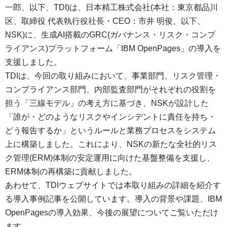
一郎、以下、TDI)は、日本精工株式会社(本社：東京都品川
区、取締役 代表執行役社長・CEO：市井 明俊、以下、
NSK)に、生成AI搭載のGRC(ガバナンス・リスク・コンプ
ライアンス)プラットフォーム「IBM OpenPages」の導入を
支援しました。
TDIは、今回の取り組みにおいて、事業部門、リスク管理・
コンプライアンス部門、内部監査部門がそれぞれの役割を
担う「三線モデル」の考え方に基づき、NSKが設計した
「誰が・どのようなリスクやインシデントに責任を持ち・
どう報告するか」というルールと業務プロセスをシステム
上に構築しました。これにより、NSKの新たな全社的リス
ク管理(ERM)体制の安定運用に向けた基盤整備を支援し、
ERM体制の再構築に貢献しました。
あわせて、TDIウェブサイトでは本取り組みの詳細を紹介す
る導入事例記事を公開しています。導入の背景や課題、IBM
OpenPagesの導入効果、今後の展望についてご覧いただけ
ます。