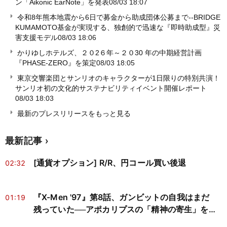
ン「Aikonic EarNote」を発表
08/03 18:07
令和8年熊本地震から6日で募金から助成団体公募まで--BRIDGE
KUMAMOTO基金が実現する、独創的で迅速な『即時助成型』災
害支援モデル
08/03 18:06
かりゆしホテルズ、２０2６年～２０30 年の中期経営計画
『PHASE‐ZERO』を策定
08/03 18:05
東京交響楽団とサンリオのキャラクターが1日限りの特別共演！
サンリオ初の文化的サステナビリティイベント開催レポート
08/03 18:03
最新のプレスリリースをもっと見る
最新記事
[通貨オプション] R/R、円コール買い後退
02:32
『X-Men '97』第8話、ガンビットの自我はまだ
01:19
残っていた──アポカリプスの「精神の寄生」を神
経科学と心の哲学で読み解く