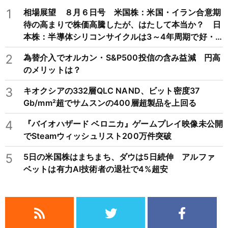
1
相場展望 ８月６日号 米国株：米国・イラン合意期
待の高まりで株価高騰したが、はたして本当か？ 日
本株：半導体シリコンサイクルは3～4年周期で好・
不況を繰り返すため注意
2
為替介入でオルカン・S&P500投信の含み益減 円高
のメリットは？
3
キオクシアの332層QLC NAND、ビット密度37
Gb/mm²超でサムスンの400層超製品を上回る
4
『バイオハザード ベロニカ』ゲームプレイ映像未公開
でSteamウィッシュリスト200万件突破
5
5日の米国株はまちまち、ダウは5日続伸 アルファ
ベットは有力AI技術者の退社で4%超安