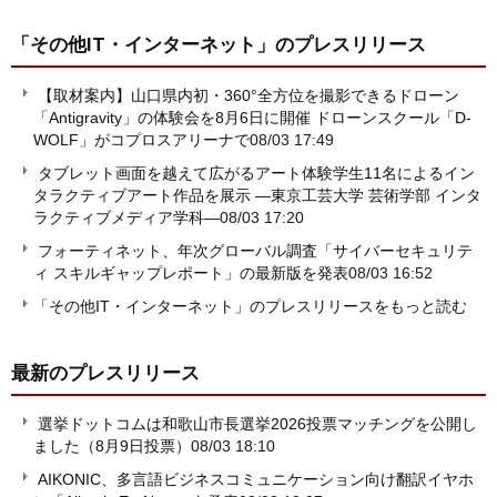
「その他IT・インターネット」
のプレスリリース
【取材案内】山口県内初・360°全方位を撮影できるドローン
「Antigravity」の体験会を8月6日に開催 ドローンスクール「D-
WOLF」がコプロスアリーナで
08/03 17:49
タブレット画面を越えて広がるアート体験学生11名によるイン
タラクティブアート作品を展示 ―東京工芸大学 芸術学部 インタ
ラクティブメディア学科―
08/03 17:20
フォーティネット、年次グローバル調査「サイバーセキュリテ
ィ スキルギャップレポート」の最新版を発表
08/03 16:52
「その他IT・インターネット」のプレスリリースをもっと読む
最新のプレスリリース
選挙ドットコムは和歌山市長選挙2026投票マッチングを公開し
ました（8月9日投票）
08/03 18:10
AIKONIC、多言語ビジネスコミュニケーション向け翻訳イヤホ