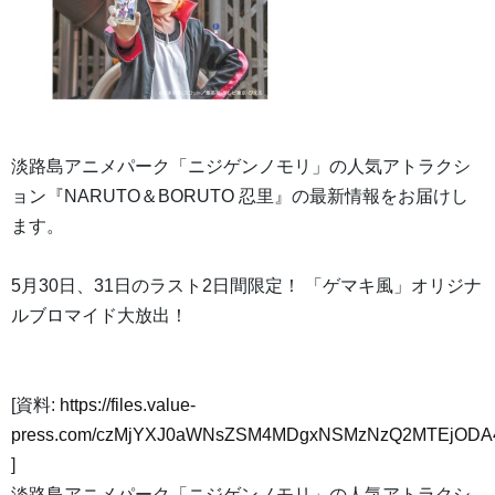
淡路島アニメパーク「ニジゲンノモリ」の人気アトラクシ
ョン『NARUTO＆BORUTO 忍里』の最新情報をお届けし
ます。
5月30日、31日のラスト2日間限定！ 「ゲマキ風」オリジナ
ルブロマイド大放出！
[資料:
https://files.value-
press.com/czMjYXJ0aWNsZSM4MDgxNSMzNzQ2MTEjODA4
]
淡路島アニメパーク「ニジゲンノモリ」の人気アトラクシ