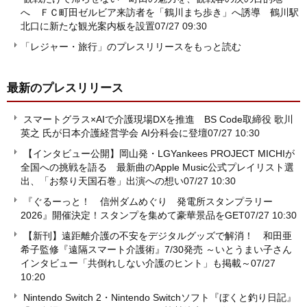
へ ＦＣ町田ゼルビア来訪者を「鶴川まち歩き」へ誘導 鶴川駅
北口に新たな観光案内板を設置
07/27 09:30
「レジャー・旅行」のプレスリリースをもっと読む
最新のプレスリリース
スマートグラス×AIで介護現場DXを推進 BS Code取締役 歌川
英之 氏が日本介護経営学会 AI分科会に登壇
07/27 10:30
【インタビュー公開】岡山発・LGYankees PROJECT MICHIが
全国への挑戦を語る 最新曲のApple Music公式プレイリスト選
出、「お祭り天国石巻」出演への想い
07/27 10:30
『ぐるーっと！ 信州ダムめぐり 発電所スタンプラリー
2026』開催決定！スタンプを集めて豪華景品をGET
07/27 10:30
【新刊】遠距離介護の不安をデジタルグッズで解消！ 和田亜
希子監修『遠隔スマート介護術』7/30発売 ～いとうまい子さん
インタビュー「共倒れしない介護のヒント」も掲載～
07/27
10:20
Nintendo Switch 2・Nintendo Switchソフト『ぼくと釣り日記』