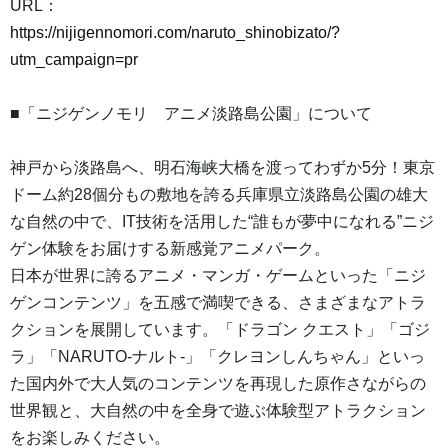
URL：
https://nijigennomori.com/naruto_shinobizato/?
utm_campaign=pr
■「ニジゲンノモリ アニメ淡路島公園」について
神戸から淡路島へ、明石海峡大橋を渡ってわずか5分！東京
ドーム約28個分もの敷地を誇る兵庫県立淡路島公園の雄大
な自然の中で、IT技術を活用した“誰もが夢中になれる”ニジ
ゲン体験をお届けする新感覚アニメパーク。
日本が世界に誇るアニメ・マンガ・ゲームといった「ニジ
ゲンコンテンツ」を五感で満喫できる、さまざまなアトラ
クションを展開しています。「ドラゴン クエスト」「ゴジ
ラ」「NARUTO-ナルト-」「クレヨンしんちゃん」といっ
た国内外で大人気のコンテンツを再現した原作さながらの
世界観と、大自然の中を全身で遊ぶ体験型アトラクション
をお楽しみください。