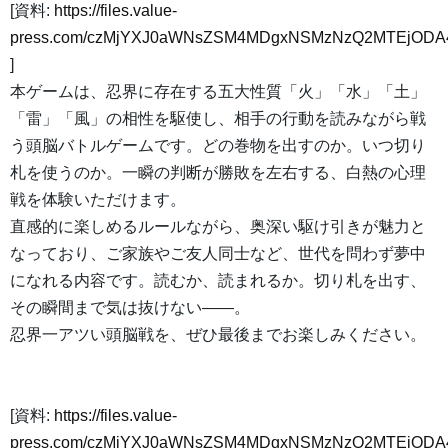
[資料:
https://files.value-
press.com/czMjYXJ0aWNsZSM4MDgxNSMzNzQ2MTEjODA4M
]
本ゲームは、忍界に存在する五大性質「火」「水」「土」
「雷」「風」の相性を駆使し、相手の行動を読みながら戦
う頭脳バトルゲームです。どの巻物を出すのか。いつ切り
札を使うのか。一瞬の判断が勝敗を左右する、白熱の心理
戦を体験いただけます。
直感的に楽しめるルールながら、奥深い駆け引きが魅力と
なっており、ご家族やご友人同士など、世代を問わず夢中
になれる内容です。読むか、読まれるか。切り札を出す、
その瞬間まで気は抜けない――。
忍界一アツい頭脳戦を、ぜひ最後までお楽しみください。
[資料:
https://files.value-
press.com/czMjYXJ0aWNsZSM4MDgxNSMzNzQ2MTEjODA4