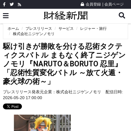
会員登録
|
会員ページ
ホーム
プレスリリース
サービス
レジャー・旅行
株式会社ニジゲンノモリ
駆け引きが勝敗を分ける忍術タクテ
ィクスバトル まもなく終了ニジゲン
ノモリ『NARUTO＆BORUTO 忍里』
「忍術性質変化バトル ～放て火遁・
豪火球の術～」
プレスリリース発表元企業：
株式会社ニジゲンノモリ
配信日時:
2026-05-20 17:00:00