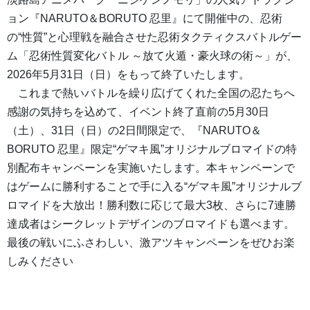
ョン『NARUTO＆BORUTO 忍里』にて開催中の、忍術
の“性質”と心理戦を融合させた忍術タクティクスバトルゲー
ム「忍術性質変化バトル ～放て火遁・豪火球の術～」が、
2026年5月31日（日）をもって終了いたします。
これまで熱いバトルを繰り広げてくれた全国の忍たちへ
感謝の気持ちを込めて、イベント終了直前の5月30日
（土）、31日（日）の2日間限定で、『NARUTO＆
BORUTO 忍里』限定“ゲマキ風”オリジナルブロマイドの特
別配布キャンペーンを実施いたします。本キャンペーンで
はゲームに勝利することで手に入る“ゲマキ風”オリジナルブ
ロマイドを大放出！勝利数に応じて最大3枚、さらに7連勝
達成者はシークレットデザインのブロマイドも選べます。
最後の戦いにふさわしい、激アツキャンペーンをぜひお楽
しみください