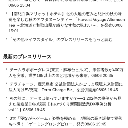
08/06 15:04
【南紀白浜マリオットホテル】北の大地の恵みと紀州の秋の味
覚を楽しむ秋のアフタヌーンティー 「Harvest Voyage Afternoon
Tea ～北海道と和歌山県が織りなす秋の味わい～」を発売
08/06
15:01
「その他ライフスタイル」のプレスリリースをもっと読む
最新のプレスリリース
チームラボボーダレス(東京・麻布台ヒルズ)、来館者数が400万
人を突破。世界185以上の国と地域から来館。
08/06 20:35
テラチャージ、鹿児島市 公益財団法人かごしま環境未来財団に
法人向けEV充電「Terra Charge Biz」を提供開始
08/06 19:45
AIの前に、データは整っていますか？──1,202件の事例から見
えた製造業DXの現実【ものづくり新聞製造業DX事例分析
vol.11】
08/06 19:45
3大「寝ながらゲーム」姿勢を極める！7段階の高さ調整で寝落
ちへ導く「ゲーミングロングピロー」発売
08/06 19:45