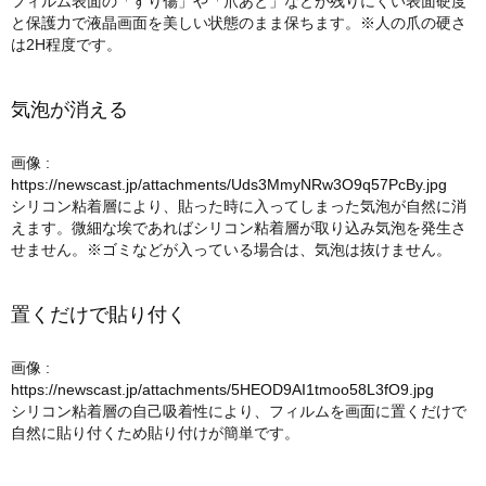
フィルム表面の「すり傷」や「爪あと」などが残りにくい表面硬度
と保護力で液晶画面を美しい状態のまま保ちます。※人の爪の硬さ
は2H程度です。
気泡が消える
画像 :
https://newscast.jp/attachments/Uds3MmyNRw3O9q57PcBy.jpg
シリコン粘着層により、貼った時に入ってしまった気泡が自然に消
えます。微細な埃であればシリコン粘着層が取り込み気泡を発生さ
せません。※ゴミなどが入っている場合は、気泡は抜けません。
置くだけで貼り付く
画像 :
https://newscast.jp/attachments/5HEOD9AI1tmoo58L3fO9.jpg
シリコン粘着層の自己吸着性により、フィルムを画面に置くだけで
自然に貼り付くため貼り付けが簡単です。