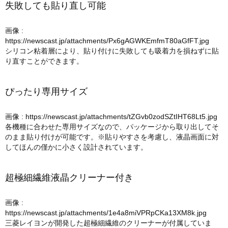
失敗しても貼り直し可能
画像 :
https://newscast.jp/attachments/Px6gAGWKEmfmT80aGfFT.jpg
シリコン粘着層により、貼り付けに失敗しても吸着力を損ねずに貼
り直すことができます。
ぴったり専用サイズ
画像 :
https://newscast.jp/attachments/tZGvb0zodSZtIHT68Lt5.jpg
各機種に合わせた専用サイズなので、パッケージから取り出してそ
のまま貼り付けが可能です。※貼りやすさを考慮し、液晶画面に対
してほんの僅かに小さく設計されています。
超極細繊維液晶クリーナー付き
画像 :
https://newscast.jp/attachments/1e4a8miVPRpCKa13XM8k.jpg
三菱レイヨンが開発した超極細繊維のクリーナーが付属していま