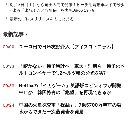
8月15日（土）から奄美大島で開催！ビーチ用電動車いすで砂浜
へ出る「出航！こども船長」を実施
08/06 19:45
最新のプレスリリースをもっと見る
最新記事
ユーロ円で日米友好介入【フィスコ・コラム】
09:00
「瞬かない」原子時計へ 東大・理研ら、原子のベ
00:33
ルトコンベヤーで1.2ヘルツ幅の分光を実証
Netflixの『イカゲーム』英語版スピンオフが開発
00:33
中止か 韓国特有の「絶望」を再現できるか
中国の火星探査車「祝融」、7億5700万年前の塩
00:24
水からできた一次蒸発岩を発見