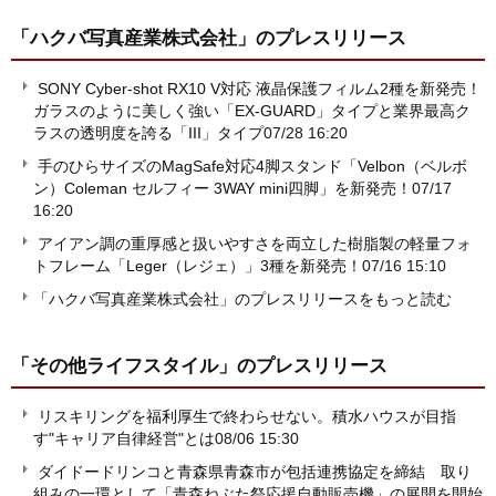
「ハクバ写真産業株式会社」
のプレスリリース
SONY Cyber-shot RX10 V対応 液晶保護フィルム2種を新発売！
ガラスのように美しく強い「EX-GUARD」タイプと業界最高ク
ラスの透明度を誇る「III」タイプ
07/28 16:20
手のひらサイズのMagSafe対応4脚スタンド「Velbon（ベルボ
ン）Coleman セルフィー 3WAY mini四脚」を新発売！
07/17
16:20
アイアン調の重厚感と扱いやすさを両立した樹脂製の軽量フォ
トフレーム「Leger（レジェ）」3種を新発売！
07/16 15:10
「ハクバ写真産業株式会社」のプレスリリースをもっと読む
「その他ライフスタイル」
のプレスリリース
リスキリングを福利厚生で終わらせない。積水ハウスが目指
す"キャリア自律経営"とは
08/06 15:30
ダイドードリンコと青森県青森市が包括連携協定を締結 取り
組みの一環として「青森ねぶた祭応援自動販売機」の展開を開始