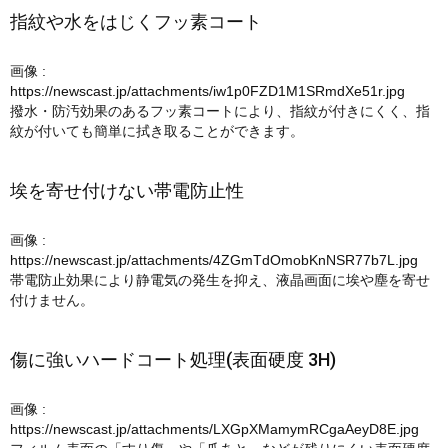
指紋や水をはじくフッ素コート
画像 :
https://newscast.jp/attachments/iw1p0FZD1M1SRmdXe51r.jpg
撥水・防汚効果のあるフッ素コートにより、指紋が付きにくく、指
紋が付いても簡単に拭き取ることができます。
埃を寄せ付けない帯電防止性
画像 :
https://newscast.jp/attachments/4ZGmTdOmobKnNSR77b7L.jpg
帯電防止効果により静電気の発生を抑え、液晶画面に埃や塵を寄せ
付けません。
傷に強いハードコート処理(表面硬度 3H)
画像 :
https://newscast.jp/attachments/LXGpXMamymRCgaAeyD8E.jpg