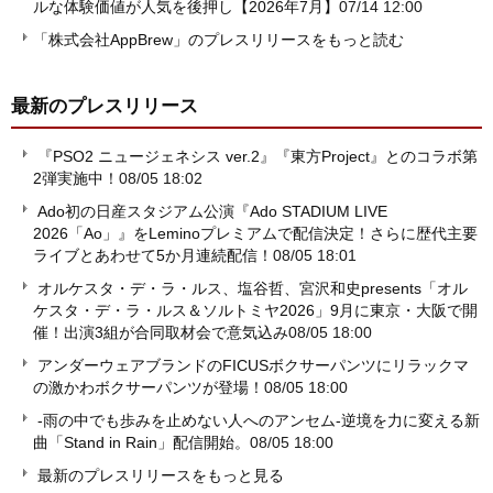
ルな体験価値が人気を後押し【2026年7月】
07/14 12:00
「株式会社AppBrew」のプレスリリースをもっと読む
最新のプレスリリース
『PSO2 ニュージェネシス ver.2』『東方Project』とのコラボ第
2弾実施中！
08/05 18:02
Ado初の日産スタジアム公演『Ado STADIUM LIVE
2026「Ao」』をLeminoプレミアムで配信決定！さらに歴代主要
ライブとあわせて5か月連続配信！
08/05 18:01
オルケスタ・デ・ラ・ルス、塩谷哲、宮沢和史presents「オル
ケスタ・デ・ラ・ルス＆ソルトミヤ2026」9月に東京・大阪で開
催！出演3組が合同取材会で意気込み
08/05 18:00
アンダーウェアブランドのFICUSボクサーパンツにリラックマ
の激かわボクサーパンツが登場！
08/05 18:00
-雨の中でも歩みを止めない人へのアンセム-逆境を力に変える新
曲「Stand in Rain」配信開始。
08/05 18:00
最新のプレスリリースをもっと見る