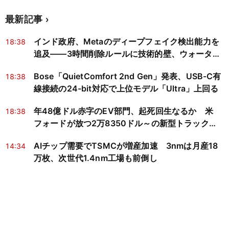
最新記事
インド政府、Metaのディープフェイク検出能力を
18:38
追及——3時間削除ルールに技術的壁、ウォーター
マークは悪意ある偽動画に無力
Bose「QuietComfort 2nd Gen」発表、USB-C有
18:38
線接続の24-bit対応で上位モデル「Ultra」上回る
年48億ドル赤字のEV部門、起死回生なるか 米
18:38
フォードが放つ2万8350ドル～の新型トラック
「Fathom」
AIチップ需要でTSMCが増産加速 3nmは月産18
14:34
万枚、次世代1.4nm工場も前倒し