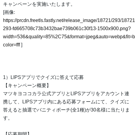
キャンペーンを実施いたします。
[画像:
https://prcdn.freetls.fastly.net/release_image/18721/293/18721
293-fd665708c73b3432bae739b061c30f13-1500x900.png?
width=536&quality=85%2C75&format=jpeg&auto=webp&fit=
color=fff
]
1）LIPSアプリでクイズに答えて応募
【キャンペーン概要】
マツキヨココカラ公式アプリとLIPSアプリをアカウント連
携して、LIPSアプリ内にある応募フォームにて、クイズに
答えると抽選でバニティポーチ(全1種)が30名様に当たりま
す。
【応募期間】