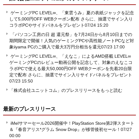
ゲーミングPC LEVEL∞、「東雲うみ」夏の表紙ジャックを記念
して5,000円OFF WEBクーポン配布 さらに、抽選でサイン入り
コラボPCやサイドパネルをプレゼント
07/24 15:20
「パソコン工房の日 超 還元祭」を7月24日から8月10日までの
期間限定で開催！人気のゲーミングPCや高性能ノートPCなど対
象iiyama PCのご購入で最大3万円分相当を還元
07/23 17:00
ゲーミングPC LEVEL∞、「えなこ」によるAMD搭載 LEVEL∞
ゲーミングPCのレビュー動画公開を記念して、対象のえなこコ
ラボPCで使える最大50,000円OFF WEBクーポンを先着20台限
定で配布 さらに、抽選でサイン入りサイドパネルをプレゼント
07/23 15:50
「株式会社ユニットコム」のプレスリリースをもっと読む
最新のプレスリリース
iMelサマーセール2026開催中！PlayStation Store第2弾スタート
＆『春音アリス*グラム Snow Drop』が移管後初セール！
07/27
00:00