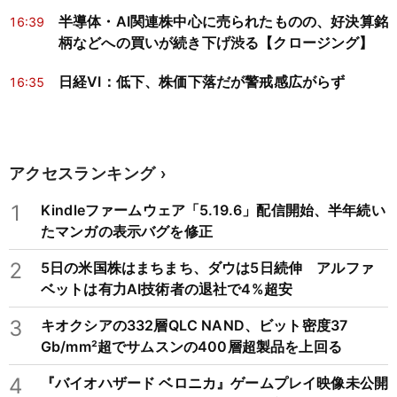
半導体・AI関連株中心に売られたものの、好決算銘
16:39
柄などへの買いが続き下げ渋る【クロージング】
日経VI：低下、株価下落だが警戒感広がらず
16:35
アクセスランキング
1
Kindleファームウェア「5.19.6」配信開始、半年続い
たマンガの表示バグを修正
2
5日の米国株はまちまち、ダウは5日続伸 アルファ
ベットは有力AI技術者の退社で4%超安
3
キオクシアの332層QLC NAND、ビット密度37
Gb/mm²超でサムスンの400層超製品を上回る
4
『バイオハザード ベロニカ』ゲームプレイ映像未公開