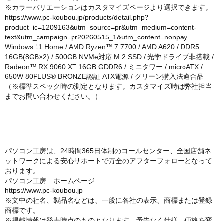
※カラーバリエーションはカスタマイズページより選択できます。
https://www.pc-koubou.jp/products/detail.php?
product_id=1209163&utm_source=pr&utm_medium=content-
text&utm_campaign=pr20260515_1&utm_content=nonpay
Windows 11 Home / AMD Ryzen™ 7 7700 / AMD A620 / DDR5
16GB(8GB×2) / 500GB NVMe対応 M.2 SSD / 光学ドライブ非搭載 /
Radeon™ RX 9060 XT 16GB GDDR6 / ミニタワー / microATX /
650W 80PLUS® BRONZE認証 ATX電源 / グリーン購入法適合品
（※標準スペック時の測定となります。カスタマイズ時は弊社担当
までお問い合わせください。）
パソコン工房は、24時間365日体制のコールセンター、全国店舗ネ
ットワークによる安心サポートで万全のアフターフォローとなって
おります。
パソコン工房 ホームページ
https://www.pc-koubou.jp
※文中の社名、製品名などは、一般に各社の表示、商標または登録
商標です。
※掲載情報は発表時点のものとなります。予告なく仕様、価格を変