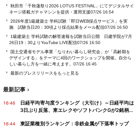
秋田市「千秋蓮祭り2026 LOTUS FESTIVAL」にてデジタルサイ
ネージ搭載ガチャマシンを提供・運用支援
07/26 16:54
2026年度1級建築士 学科試験「即日WEB採点サービス」を実
施 試験当日20：30頃より採点結果をメール配信
07/26 16:50
1級建築士 学科試験の解答速報を試験当日公開 日建学院が7月
26日19：30よりYouTube LIVE配信
07/26 16:50
国土交通省モデル事業「なりわい暮らし研究会」が「高齢期を
デザインする」をテーマに4回のワークショップを開催。自分ら
しい暮らし方を一緒に考えます。
07/26 16:45
最新のプレスリリースをもっと見る
最新記事
日経平均寄与度ランキング（大引け）～日経平均は
16:46
3日ぶり反落、東エレクやソフトバンクGが2銘柄で
約535円分押し下げ
東証業種別ランキング：非鉄金属が下落率トップ
16:44