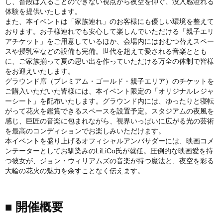
し、普段は入ることのできない視点から夜空を仰ぐ、没入感溢れる
体験を提供いたします。
また、本イベントは「家族連れ」のお客様にも優しい環境を整えて
おります。お子様連れでも安心して楽しんでいただける「親子エリ
アチケット」をご用意しているほか、会場内にはおむつ替えスペー
スや授乳室などの設備も完備。世代を超えて愛される音楽ととも
に、ご家族揃って夏の思い出を作っていただける万全の体制で皆様
をお迎えいたします。
グラウンド席（プレミアム・ゴールド・親子エリア）のチケットを
ご購入いただいた皆様には、本イベント限定の「オリジナルレジャ
ーシート」を配布いたします。グラウンド内には、ゆったりと寝転
がって花火を鑑賞できるスペースを設置予定。スタジアムの夜風を
感じ、巨匠の音楽に包まれながら、視界いっぱいに広がる光の芸術
を最高のコンディションでお楽しみいただけます。
本イベントを盛り上げるオフィシャルアンバサダーには、映画コメ
ンテーターとしてお馴染みのLiLiCo氏が就任。圧倒的な映画愛を持
つ彼女が、ジョン・ウィリアムズの音楽が持つ魔法と、夜空を彩る
大輪の花火の魅力を余すことなく伝えます。
■ 開催概要