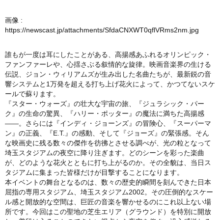
画像 :
https://newscast.jp/attachments/SfdaCNXWT0qflVRms2nm.jpg
誰もが一度は耳にしたことがある、高揚感あふれるオリンピック・
ファンファーレや、心揺さぶる叙情的な旋律。映画音楽界の生ける
伝説、ジョン・ウィリアムズが生み出した名曲たちが、最新鋭の音
響システムと1万発を超える打ち上げ花火によって、かつてないスケ
ールで蘇ります。
『スター・ウォーズ』の壮大な宇宙の旅、『ジュラシック・パー
ク』の生命の驚異、『ハリー・ポッター』の魔法に満ちた高揚感
――。さらには『インディ・ジョーンズ』の冒険心、『スーパーマ
ン』の正義、『E.T.』の感動、そして『ジョーズ』の緊張感。そん
な映画史に残る数々の傑作を彷彿とさせる調べが、光の粒となって
埼玉スタジアムの夜空に降り注ぎます。どのシーンを彩った楽曲
が、どのような花火とともに打ち上がるのか。その全貌は、当日ス
タジアムに集まった皆様だけが目撃することになります。
本イベントの舞台となるのは、数々の歴史的瞬間を刻んできた日本
屈指の専用スタジアム、埼玉スタジアム2002。その圧倒的なスケー
ル感と開放的な空間は、巨匠の音楽を響かせるのにこれ以上ない場
所です。今回はこの聖地の芝生エリア（グラウンド）を特別に開放