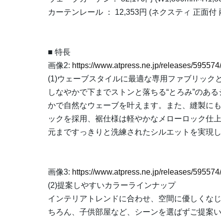
カーテンレール ： 12,353円 (ネクスティ 正面付
■ 特長
画像2:
https://www.atpress.ne.jp/releases/5955
(1)ウェーブスタイルに最適な専用ファブリック
しなやかで下までストンと落ちる“とろみ”のあ
かで自然なウェーブを叶えます。また、縫製にも
ックを採用、裾仕様は軽やかなメローロック仕
元まですっきりと洗練されたシルエットを実現
画像3:
https://www.atpress.ne.jp/releases/5955
(2)提案しやすいカラーラインナップ
インテリアトレンドに合わせ、空間に優しくなじ
ちろん、子供部屋など、シーンを選ばずご提案