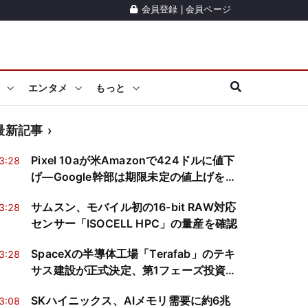
会員登録
|
会員ページ
エンタメ
もっと
最新記事
Pixel 10aが米Amazonで424ドルに値下
3:28
げ―Google幹部は期限未定の値上げを予
告
サムスン、モバイル初の16-bit RAW対応
3:28
センサー「ISOCELL HPC」の量産を確認
SpaceXの半導体工場「Terafab」のテキ
3:28
サス建設が正式決定、第1フェーズ投資額
は168億ドルに縮小
SKハイニックス、AIメモリ需要に約6兆
3:08