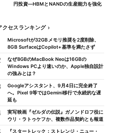
円投資―HBMとNANDの生産能力を強化
アクセスランキング
1
Microsoftが32GBメモリ推奨を2度削除、
8GB SurfaceはCopilot+基準を満たさず
2
なぜ8GBのMacBook Neoは16GBの
Windows PCより速いのか、Apple独自設計
の強みとは？
3
Googleアシスタント、9月4日に完全終了
へ。Pixel 9等ではGemini移行で永続的な遅
延も
4
実写映画『ゼルダの伝説』ガノンドロフ役に
ウリ・ラトゥケフか、複数作品契約とも報道
5
『スタートレック：ストレンジ・ニュー・