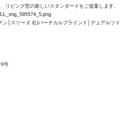
る、リビング窓の新しいスタンダードをご提案します。
74/LL_img_595574_5.png
テン│スリーヌ 右)バーチカルブラインド│デュアルツイ
番9号