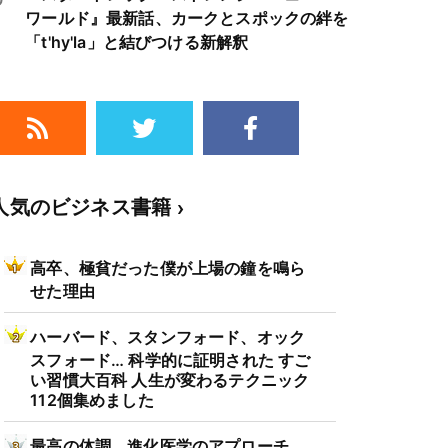
ワールド』最新話、カークとスポックの絆を
「t'hy'la」と結びつける新解釈
人気のビジネス書籍
高卒、極貧だった僕が上場の鐘を鳴ら
せた理由
ハーバード、スタンフォード、オック
スフォード… 科学的に証明された すご
い習慣大百科 人生が変わるテクニック
112個集めました
最高の体調 進化医学のアプローチ