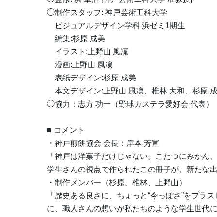
◯制作スタッフ: 神戸芸術工科大学
ビジュアルデザイン学科 浜ゼミ1期生
編集:杉原 成美
イラスト:上野山 風凜
漫画:上野山 風凜
表紙デザイン:杉原 成美
本文デザイン:上野山 風凜、椎林 大和、杉原 
◯協力：志方 功一（野球カステラ愛好会 代表）
■ コメント
・神戸煎餅協会 会長：岸本 芳宣
「神戸は洋菓子だけじゃない。こたつにみかん、
学生さんの視点で作られたこの冊子が、新たな
・制作メンバー（杉原、椎林、上野山）
「歴史ある良さに、ちょっと“今っぽさ”をプラ
に、職人さんの想いが私たちのような学生世代