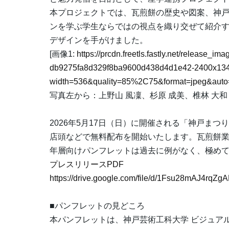
本プロジェクトでは、瓦煎餅の歴史や図案、神
ンを学ぶ学生ならではの視点を織り交ぜて紹介
デザインを手がけました。
[画像1:
https://prcdn.freetls.fastly.net/release_i
db9275fa8d329f8ba9600d438d4d1e42-2400x134
width=536&quality=85%2C75&format=jpeg&auto=
写真左から：上野山 風凜、杉原 成美、椎林 大和
2026年5月17日（日）に開催される「神戸ま
店頭などで無料配布を開始いたします。瓦煎餅
年層向けパンフレットは過去に例がなく、極め
プレスリリースPDF
https://drive.google.com/file/d/1Fsu28mAJ4r
■パンフレットの見どころ
本パンフレットは、神戸芸術工科大学 ビジュアル