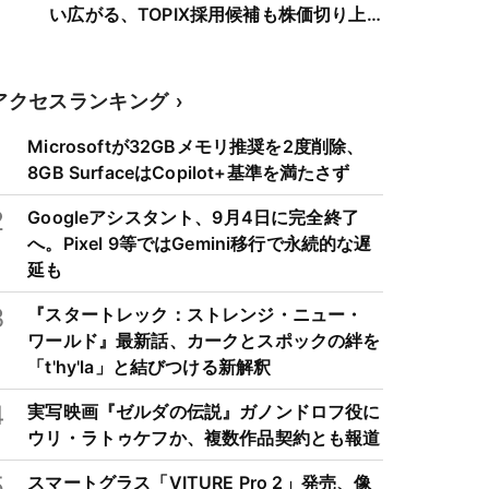
い広がる、TOPIX採用候補も株価切り上
げへ
アクセスランキング
1
Microsoftが32GBメモリ推奨を2度削除、
8GB SurfaceはCopilot+基準を満たさず
2
Googleアシスタント、9月4日に完全終了
へ。Pixel 9等ではGemini移行で永続的な遅
延も
3
『スタートレック：ストレンジ・ニュー・
ワールド』最新話、カークとスポックの絆を
「t'hy'la」と結びつける新解釈
4
実写映画『ゼルダの伝説』ガノンドロフ役に
ウリ・ラトゥケフか、複数作品契約とも報道
5
スマートグラス「VITURE Pro 2」発売、像