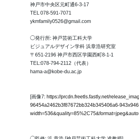
神戸市中央区元町通6-3-17
TEL 078-591-7071
ykmfamily0526@gmail.com
◯発行所: 神戸芸術工科大学
ビジュアルデザイン学科 浜章浩研究室
〒651-2196 神戸市西区学園西町8-1-1
TEL:078-794-2112（代表）
hama-a@kobe-du.ac.jp
[画像7:
https://prcdn.freetls.fastly.net/release_i
96454a2462b3f87672bb324b345406a6-943x946
width=536&quality=85%2C75&format=jpeg&auto=
◯監修: 浜 章浩 [神戸芸術工科大学 准教授]