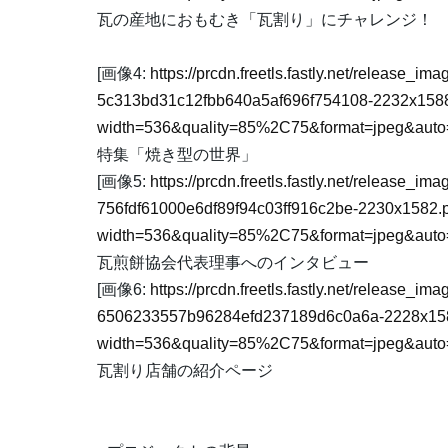
瓦の産地におもむき「瓦割り」にチャレンジ！
[画像4:
https://prcdn.freetls.fastly.net/release_i
5c313bd31c12fbb640a5af696f754108-2232x158
width=536&quality=85%2C75&format=jpeg&auto=
特集「焼き型の世界」
[画像5:
https://prcdn.freetls.fastly.net/release_i
756fdf61000e6df89f94c03ff916c2be-2230x1582.
width=536&quality=85%2C75&format=jpeg&auto=
瓦煎餅協会代表理事へのインタビュー
[画像6:
https://prcdn.freetls.fastly.net/release_i
6506233557b96284efd237189d6c0a6a-2228x15
width=536&quality=85%2C75&format=jpeg&auto=
瓦割り店舗の紹介ページ