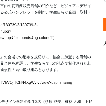
戸市内の瓦煎餅販売店舗の紹介など、ビジュアルデザイ
する公式パンフレットを制作、学生自らが企画・取材・
mage/180739/3/180739-3-
4.jpg?
webp&fit=bounds&bg-color=fff
]
つり」の会場での配布を皮切りに、協会に加盟する店舗の
業界全体を網羅し、学生ならではの視点で制作された若
て新規性の高い取り組みとなります。
qZgAHVhVOjHChN4XgWy-yl/view?usp=sharing
デザイン学科の学生3名（杉原 成美、椎林 大和、上野