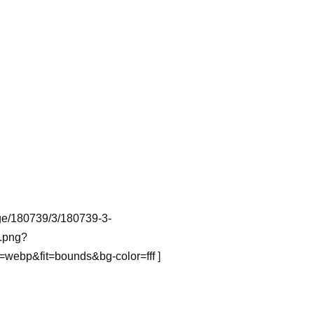
mage/180739/3/180739-3-
.png?
webp&fit=bounds&bg-color=fff
]