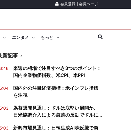
会員登録
|
会員ページ
エンタメ
もっと
最新記事
来週の相場で注目すべき3つのポイント：
6:46
国内企業物価指数、米CPI、米PPI
国内外の注目経済指標：米インフレ指標
5:04
を注視
為替週間見通し：ドルは底堅い展開か、
5:03
日米協調介入による急落の反動でドルに
買戻し
新興市場見通し：日韓生成AI株反騰で買
5:03