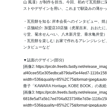
山 風凜）が制作を担当。今回、初めて瓦煎餅に
ストやデザインを用い、これまで馴染みの薄か
・瓦煎餅を知る: 岸本会長へのインタビュー、
・店舗紹介: 加盟店10店舗（虎屋吉末、おおた
り堂、菊水せんべい、八木新月堂、垂水亀井堂
・瓦煎餅を楽しむ: お家で作れるアレンジレシ
ンタビューなど
▼誌面のデザイン(部分)
[画像2:
https://prcdn.freetls.fastly.net/release_i
af40cee5f1e305edbca879da45e44ed7-1116x158
width=536&quality=85%2C75&format=jpeg&auto=
冊子「KAWARA Horitage, KOBE BOOK」の
[画像3:
https://prcdn.freetls.fastly.net/release_i
6818e5af7a5b17ed704a9237346e7d3e-1116x15
width=536&quality=85%2C75&format=jpeg&auto=