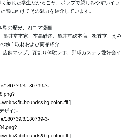
深く触れた学生だからこそ、ポップで親しみやすいイラ
った層に向けてその魅力を紹介しています。
焼き型の歴史、四コマ漫画
に、亀井堂本家、本高砂屋、亀井堂総本店、梅香堂、えみ
）の独自取材および商品紹介
ピ、店舗マップ、瓦割り体験レポ、野球カステラ愛好会イ
mage/180739/3/180739-3-
8.png?
webp&fit=bounds&bg-color=fff
]
表紙デザイン
mage/180739/3/180739-3-
84.png?
webp&fit=bounds&bg-color=fff
]