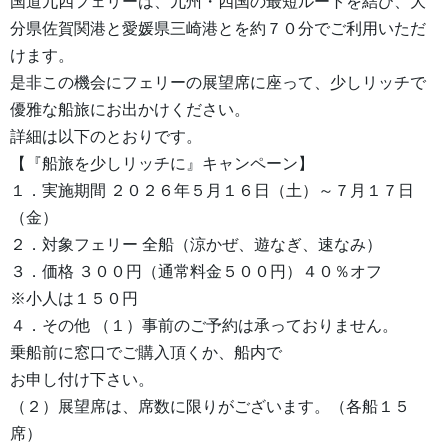
国道九四フェリーは、九州・四国の最短ルートを結び、大
分県佐賀関港と愛媛県三崎港とを約７０分でご利用いただ
けます。
是非この機会にフェリーの展望席に座って、少しリッチで
優雅な船旅にお出かけください。
詳細は以下のとおりです。
【『船旅を少しリッチに』キャンペーン】
１．実施期間 ２０２６年５月１６日（土）～７月１７日
（金）
２．対象フェリー 全船（涼かぜ、遊なぎ、速なみ）
３．価格 ３００円（通常料金５００円）４０％オフ
※小人は１５０円
４．その他 （１）事前のご予約は承っておりません。
乗船前に窓口でご購入頂くか、船内で
お申し付け下さい。
（２）展望席は、席数に限りがございます。（各船１５
席）