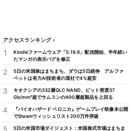
アクセスランキング
1
Kindleファームウェア「5.19.6」配信開始、半年続い
たマンガの表示バグを修正
2
5日の米国株はまちまち、ダウは5日続伸 アルファ
ベットは有力AI技術者の退社で4%超安
3
キオクシアの332層QLC NAND、ビット密度37
Gb/mm²超でサムスンの400層超製品を上回る
4
『バイオハザード ベロニカ』ゲームプレイ映像未公開
でSteamウィッシュリスト200万件突破
5
5日の米国市場ダイジェスト：米国株式市場はまちま