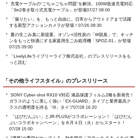
充電ケーブルの“ごちゃごちゃ問題”を解決。100W急速充電対応
「3in2巻き取り式充電ケーブル」が登場
07/27 08:00
「撮りたい」を、もっと自由に。日常からアウトドアまで活躍
する新型アクションカメラが登場！
07/26 08:30
夏の生ごみ臭に新提案。オゾン×活性炭の「W脱臭」で、キッチ
ンをもっと快適にする家庭用生ごみ処理機「SPOZ-01」が登場
07/25 09:00
「LivelyLifeライブリーライフ株式会社」のプレスリリースをも
っと読む
「その他ライフスタイル」
のプレスリリース
SONY Cyber-shot RX10 V対応 液晶保護フィルム2種を新発売！
ガラスのように美しく強い「EX-GUARD」タイプと業界最高ク
ラスの透明度を誇る「III」タイプ
07/28 16:20
「はぴだんぶい」とJR-PLUSがコラボレーション！「はぴだん
ぶいコラボキャンペーン」を８月４日（火）からスタート！
07/28 15:00