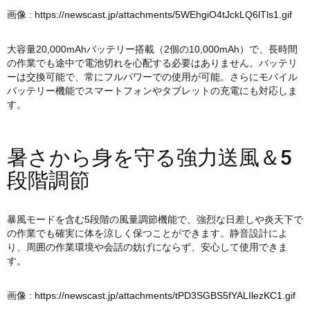
画像 :
https://newscast.jp/attachments/5WEhgiO4tJckLQ6lTls1.gif
大容量20,000mAhバッテリー搭載（2個の10,000mAh）で、長時間
の作業でも途中で電池切れを心配する必要はありません。バッテリ
ーは交換可能で、常にフルパワーでの使用が可能。さらにモバイル
バッテリー機能でスマートフォンやタブレットの充電にも対応しま
す。
暑さから身を守る強力送風＆5
段階調節
暴風モードを含む5段階の風量調節機能で、強烈な日差しや炎天下で
の作業でも確実に体を涼しく保つことができます。静音設計によ
り、周囲の作業環境や会話の妨げにならず、安心して使用できま
す。
画像 :
https://newscast.jp/attachments/tPD3SGBS5fYALIlezKC1.gif