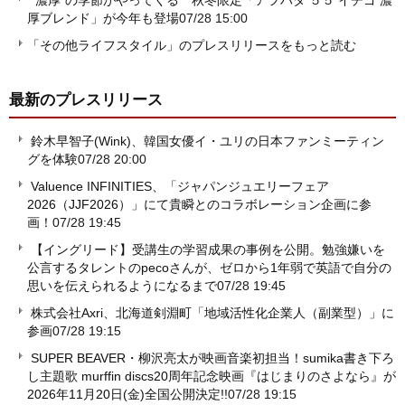
“濃厚”の季節がやってくる 秋冬限定「アヲハタ ５５ イチゴ 濃
厚ブレンド」が今年も登場
07/28 15:00
「その他ライフスタイル」のプレスリリースをもっと読む
最新のプレスリリース
鈴木早智子(Wink)、韓国女優イ・ユリの日本ファンミーティン
グを体験
07/28 20:00
Valuence INFINITIES、「ジャパンジュエリーフェア
2026（JJF2026）」にて貴瞬とのコラボレーション企画に参
画！
07/28 19:45
【イングリード】受講生の学習成果の事例を公開。勉強嫌いを
公言するタレントのpecoさんが、ゼロから1年弱で英語で自分の
思いを伝えられるようになるまで
07/28 19:45
株式会社Axri、北海道剣淵町「地域活性化企業人（副業型）」に
参画
07/28 19:15
SUPER BEAVER・柳沢亮太が映画音楽初担当！sumika書き下ろ
し主題歌 murffin discs20周年記念映画『はじまりのさよなら』が
2026年11月20日(金)全国公開決定!!
07/28 19:15