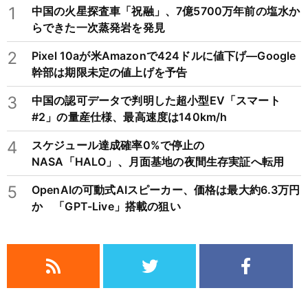
1
中国の火星探査車「祝融」、7億5700万年前の塩水か
らできた一次蒸発岩を発見
2
Pixel 10aが米Amazonで424ドルに値下げ―Google
幹部は期限未定の値上げを予告
3
中国の認可データで判明した超小型EV「スマート
#2」の量産仕様、最高速度は140km/h
4
スケジュール達成確率0%で停止の
NASA「HALO」、月面基地の夜間生存実証へ転用
5
OpenAIの可動式AIスピーカー、価格は最大約6.3万円
か 「GPT-Live」搭載の狙い