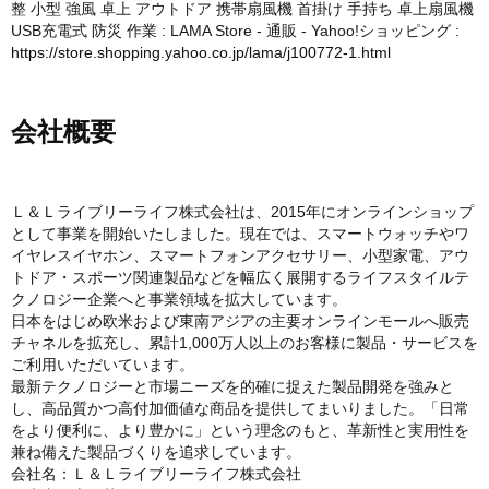
整 小型 強風 卓上 アウトドア 携帯扇風機 首掛け 手持ち 卓上扇風機
USB充電式 防災 作業 : LAMA Store - 通販 - Yahoo!ショッピング :
https://store.shopping.yahoo.co.jp/lama/j100772-1.html
会社概要
Ｌ＆Ｌライブリーライフ株式会社は、2015年にオンラインショップ
として事業を開始いたしました。現在では、スマートウォッチやワ
イヤレスイヤホン、スマートフォンアクセサリー、小型家電、アウ
トドア・スポーツ関連製品などを幅広く展開するライフスタイルテ
クノロジー企業へと事業領域を拡大しています。
日本をはじめ欧米および東南アジアの主要オンラインモールへ販売
チャネルを拡充し、累計1,000万人以上のお客様に製品・サービスを
ご利用いただいています。
最新テクノロジーと市場ニーズを的確に捉えた製品開発を強みと
し、高品質かつ高付加価値な商品を提供してまいりました。「日常
をより便利に、より豊かに」という理念のもと、革新性と実用性を
兼ね備えた製品づくりを追求しています。
会社名：Ｌ＆Ｌライブリーライフ株式会社