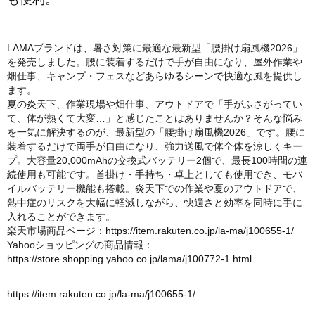
LAMAブランドは、暑さ対策に最適な最新型「腰掛け扇風機2026」
を発売しました。腰に装着するだけで手が自由になり、屋外作業や
畑仕事、キャンプ・フェスなどあらゆるシーンで快適な風を提供し
ます。
夏の炎天下、作業現場や畑仕事、アウトドアで「手がふさがってい
て、体が熱くて大変…」と感じたことはありませんか？そんな悩み
を一気に解決するのが、最新型の「腰掛け扇風機2026」です。腰に
装着するだけで両手が自由になり、強力送風で体全体を涼しくキー
プ。大容量20,000mAhの交換式バッテリー2個で、最長100時間の連
続使用も可能です。首掛け・手持ち・卓上としても使用でき、モバ
イルバッテリー機能も搭載。炎天下での作業や夏のアウトドアで、
熱中症のリスクを大幅に軽減しながら、快適さと効率を同時に手に
入れることができます。
楽天市場商品ページ：
https://item.rakuten.co.jp/la-ma/j100655-1/
Yahooショッピングの商品情報：
https://store.shopping.yahoo.co.jp/lama/j100772-1.html
https://item.rakuten.co.jp/la-ma/j100655-1/