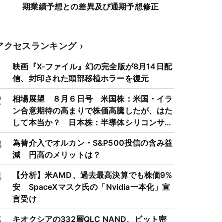
期業績予想との差異及び通期予想修正
アクセスランキング
1
映画『X-ファイル』幻の完全版が8月14日配
信、封印された頭部移植ホラーを復元
2
相場展望 ８月６日号 米国株：米国・イラ
ン合意期待の高まりで株価高騰したが、はた
して本当か？ 日本株：半導体シリコンサイ
クルは3～4年周期で好・不況を繰り返すた
3
為替介入でオルカン・S&P500投信の含み益
め注意
減 円高のメリットは？
4
【分析】米AMD、過去最高決算でも株価9%
安 SpaceXマスク氏の「Nvidia一本化」宣
言受け
5
キオクシアの332層QLC NAND、ビット密