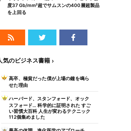
度37 Gb/mm²超でサムスンの400層超製品
を上回る
人気のビジネス書籍
高卒、極貧だった僕が上場の鐘を鳴ら
せた理由
ハーバード、スタンフォード、オック
スフォード… 科学的に証明された すご
い習慣大百科 人生が変わるテクニック
112個集めました
最高の体調 進化医学のアプローチ