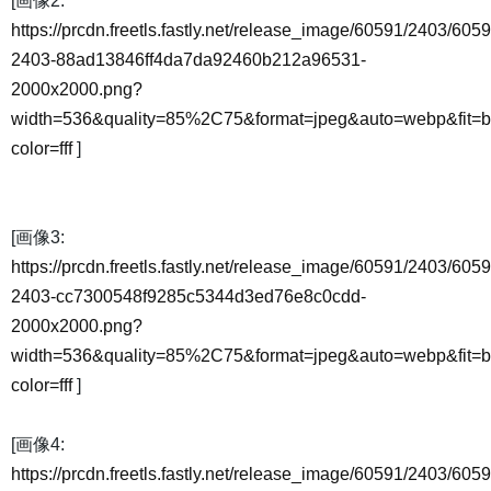
[画像2:
https://prcdn.freetls.fastly.net/release_image/60591/2403/6059
2403-88ad13846ff4da7da92460b212a96531-
2000x2000.png?
width=536&quality=85%2C75&format=jpeg&auto=webp&fit=
color=fff
]
[画像3:
https://prcdn.freetls.fastly.net/release_image/60591/2403/6059
2403-cc7300548f9285c5344d3ed76e8c0cdd-
2000x2000.png?
width=536&quality=85%2C75&format=jpeg&auto=webp&fit=
color=fff
]
[画像4:
https://prcdn.freetls.fastly.net/release_image/60591/2403/6059