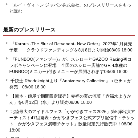
「ルイ・ヴィトン ジャパン株式会社」のプレスリリースをもっ
と読む
最新のプレスリリース
『Karous -The Blur of Re:venant- New Order』2027年1月発売
予定！ クラウドファンディングを8月8日より開始
08/06 18:00
『FUNBOO(ファンブー)』が、スシローとGAZOO Racing初コ
ラボキャンペーンに登場 全国のスシロー店舗でGR 4車種の
FUNBOO(ミニカー)付きメニューが展開されます
08/06 18:00
千銃士:Rhodoknightより『Anniversary Collection』＜邑田＞が
発売！
08/06 18:00
【熊本・鶴屋で期間限定販売】赤福の夏の涼菓「赤福水ようか
ん」を8月12日（水）より販売
08/06 18:00
北陸最大のアイドルフェス「かがやきフェス2026」第5弾出演ア
ーティスト47組発表・かがやきフェス公式アプリ配信中・チケッ
ト「かがやきフェス満喫チケット」数量限定先行販売中！
08/06
18:00