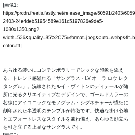
[画像1:
https://prcdn.freetls.fastly.net/release_image/60591/2403/6059
2403-24e4deb51954589e161c5197826e9de5-
1080x1350.png?
width=536&quality=85%2C75&format=jpeg&auto=webp&fit=
color=fff
]
あらゆる装いにコンテンポラリーでシックな印象を添え
る、トレンド感溢れる「サングラス・LV オーラ ロウ レク
タングル」。洗練されたルイ・ヴィトンのディテールが随
所に光るクリエイティブなデザインで、ゴールドカラーの
芯線にアイコニックなモノグラム・シグネチャーが繊細に
刻印された半透明のテンプルが特徴です。快適な掛け心地
とエフォートレスなスタイルを兼ね備え、あらゆる顔立ち
を引き立てる上品なサングラスです。