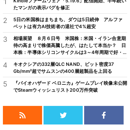
1
Kindleファームウェア「5.19.6」配信開始、半年続い
たマンガの表示バグを修正
2
5日の米国株はまちまち、ダウは5日続伸 アルファ
ベットは有力AI技術者の退社で4%超安
3
相場展望 ８月６日号 米国株：米国・イラン合意期
待の高まりで株価高騰したが、はたして本当か？ 日
本株：半導体シリコンサイクルは3～4年周期で好・
不況を繰り返すため注意
4
キオクシアの332層QLC NAND、ビット密度37
Gb/mm²超でサムスンの400層超製品を上回る
5
『バイオハザード ベロニカ』ゲームプレイ映像未公開
でSteamウィッシュリスト200万件突破