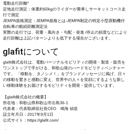
電動走行距離*
定地走行測定：体重約60kgのライダーが乗車しサーキットコース走
行で測定
JEMPA規格測定：
JEMPA規格とは-JEMPA制定の特定小型原動機付
自転車の航続距離測定法
実際の走行では、荷重・風向き・勾配・発進 /停止の頻度などにより
走行距離は上記パターンよりも低下する場合がございます。
glafitについて
glafit株式会社は、電動パーソナルモビリティの開発・製造・販売を
ワンストップで手がける、和歌山発のハードモビリティベンチャー
です。 「移動を、タノシメ！」をブランドメッセージに掲げ、日々
の移動を驚きと感動に変え、世界中の人々を笑顔にするような新し
い移動体験をお届けするモビリティを開発・提供しています。
【glafit株式会社の概要】
所在地：和歌山県和歌山市出島36-1
代表者：代表取締役社長CEO 鳴海 禎造
設立年月日：2017年9月1日
公式サイト：
https://glafit.com/