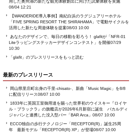
用した奥州湖の新たな観光体験創出に向けた試乗体験を実施
08/04 12:21
【WANDERIDE導入事例】南紀白浜のラグジュアリーホテル
「FIVE SPRING RESORT THE SHIRAHAMA」で電動サイクルを
活用した新たな周遊体験を提案
08/03 10:00
あなたのデザインで、毎日の移動を彩ろう！ glafitが「NFR-01
Liteラッピングステッカーデザインコンテスト」を開催
07/29
10:30
「glafit」のプレスリリースをもっと読む
最新のプレスリリース
岡山県里庄町出身の千里-chisato-、新曲「Music Magic」を8/8
に配信リリース
08/07 10:00
1833年に英国王室御用達を賜った世界初のウイスキー『ロイヤ
ル・ブラックラ』の旗艦店が2026年6月新宿に誕生 バカルディ
ジャパンと連携した没入型バー「BAR Arca」
08/07 10:00
ECCO独自の歩行テクノロジー「RECEPTOR(R)」誕生25周
年 最新モデル「RECEPTOR(R) XP」が登場
08/07 10:00