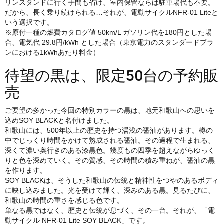
リンスタンドに行く手間も省け、室内保管ならば駐車場代も不要。
だから、長く乗り続けられる…それが、電動サイクルNFR-01 Liteと
いう選択です。
※原付一種の燃費カタログ値 50km/L ガソリン代を180円とした場
合、電気代 29.8円/kWh とした場合（東京電力のスタンダードプラ
ンにおける1kWhあたり料金）
待望の黒は、限定50台の予約販
売
ご要望の多かった今回の特別カラーの黒は、地元和歌山への思いを
込めSOY BLACKと名付けました。
和歌山には、500年以上の歴史を持つ湯浅の醤油があります。樽の
中でじっくり時間をかけて熟成される醤油。その過程で生まれる、
深くて濃い奥行きのある漆黒色。幾度もの四季を超えながらゆっく
りと色を深めていく。その質感、その時間の積み重ねが、醤油の黒
を作ります。
SOY BLACKは、そうした和歌山の伝統と精神性をつやのあるボディ
に映し込みました。光を受けて輝く、深みのある黒。見るたびに、
和歌山の時間の重さを感じる色です。
単なる黒ではなく、歴史と伝統が息づく、その一台。それが、「電
動サイクル NFR-01 Lite SOY BLACK」です。