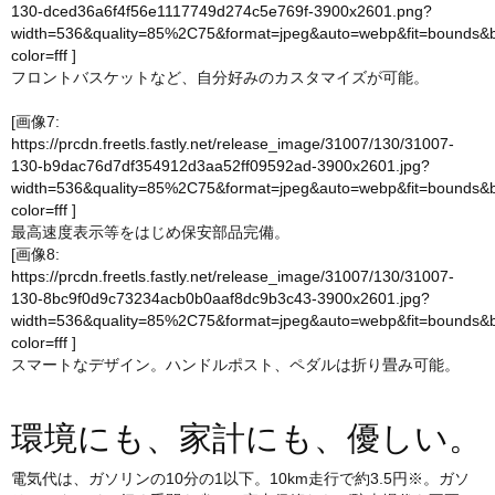
130-dced36a6f4f56e1117749d274c5e769f-3900x2601.png?
width=536&quality=85%2C75&format=jpeg&auto=webp&fit=bounds&
color=fff
]
フロントバスケットなど、自分好みのカスタマイズが可能。
[画像7:
https://prcdn.freetls.fastly.net/release_image/31007/130/31007-
130-b9dac76d7df354912d3aa52ff09592ad-3900x2601.jpg?
width=536&quality=85%2C75&format=jpeg&auto=webp&fit=bounds&
color=fff
]
最高速度表示等をはじめ保安部品完備。
[画像8:
https://prcdn.freetls.fastly.net/release_image/31007/130/31007-
130-8bc9f0d9c73234acb0b0aaf8dc9b3c43-3900x2601.jpg?
width=536&quality=85%2C75&format=jpeg&auto=webp&fit=bounds&
color=fff
]
スマートなデザイン。ハンドルポスト、ペダルは折り畳み可能。
環境にも、家計にも、優しい。
電気代は、ガソリンの10分の1以下。10km走行で約3.5円※。ガソ