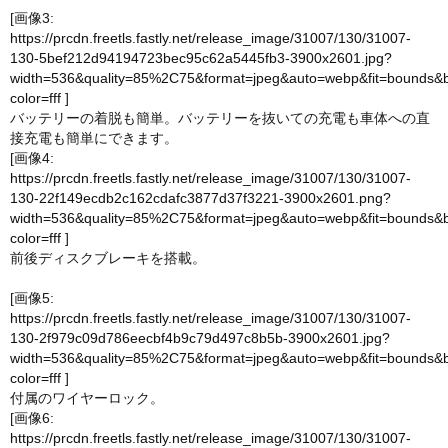
[画像3:
https://prcdn.freetls.fastly.net/release_image/31007/130/31007-
130-5bef212d94194723bec95c62a5445fb3-3900x2601.jpg?
width=536&quality=85%2C75&format=jpeg&auto=webp&fit=bounds&
color=fff
]
バッテリーの着脱も簡単。バッテリーを抜いての充電も車体への直
接充電も簡単にできます。
[画像4:
https://prcdn.freetls.fastly.net/release_image/31007/130/31007-
130-22f149ecdb2c162cdafc3877d37f3221-3900x2601.png?
width=536&quality=85%2C75&format=jpeg&auto=webp&fit=bounds&
color=fff
]
前後ディスクブレーキを搭載。
[画像5:
https://prcdn.freetls.fastly.net/release_image/31007/130/31007-
130-2f979c09d786eecbf4b9c79d497c8b5b-3900x2601.jpg?
width=536&quality=85%2C75&format=jpeg&auto=webp&fit=bounds&
color=fff
]
付属のワイヤーロック。
[画像6:
https://prcdn.freetls.fastly.net/release_image/31007/130/31007-