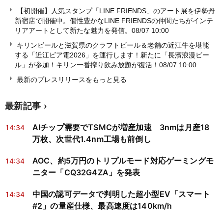
【初開催】人気スタンプ「LINE FRIENDS」のアート展を伊勢丹
新宿店で開催中。個性豊かなLINE FRIENDSの仲間たちがインテ
リアアートとして新たな魅力を発信。
08/07 10:00
キリンビールと滋賀県のクラフトビール＆老舗の近江牛を堪能
する「近江ビア電2026」を運行します！新たに「長濱浪漫ビー
ル」が参加！キリン一番搾り飲み放題が復活！
08/07 10:00
最新のプレスリリースをもっと見る
最新記事
AIチップ需要でTSMCが増産加速 3nmは月産18
14:34
万枚、次世代1.4nm工場も前倒し
AOC、約5万円のトリプルモード対応ゲーミングモ
14:34
ニター「CQ32G4ZA」を発表
中国の認可データで判明した超小型EV「スマート
14:34
#2」の量産仕様、最高速度は140km/h