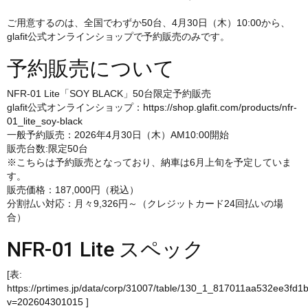
ご用意するのは、全国でわずか50台、4月30日（木）10:00から、
glafit公式オンラインショップで予約販売のみです。
予約販売について
NFR-01 Lite「SOY BLACK」50台限定予約販売
glafit公式オンラインショップ：
https://shop.glafit.com/products/nfr-
01_lite_soy-black
一般予約販売：2026年4月30日（木）AM10:00開始
販売台数:限定50台
※こちらは予約販売となっており、納車は6月上旬を予定していま
す。
販売価格：187,000円（税込）
分割払い対応：月々9,326円～（クレジットカード24回払いの場
合）
NFR-01 Lite スペック
[表:
https://prtimes.jp/data/corp/31007/table/130_1_817011aa532ee3fd
v=202604301015
]