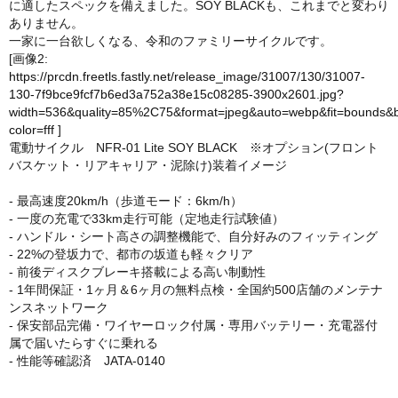
に適したスペックを備えました。SOY BLACKも、これまでと変わり
ありません。
一家に一台欲しくなる、令和のファミリーサイクルです。
[画像2:
https://prcdn.freetls.fastly.net/release_image/31007/130/31007-
130-7f9bce9fcf7b6ed3a752a38e15c08285-3900x2601.jpg?
width=536&quality=85%2C75&format=jpeg&auto=webp&fit=bounds&
color=fff
]
電動サイクル NFR-01 Lite SOY BLACK ※オプション(フロント
バスケット・リアキャリア・泥除け)装着イメージ
- 最高速度20km/h（歩道モード：6km/h）
- 一度の充電で33km走行可能（定地走行試験値）
- ハンドル・シート高さの調整機能で、自分好みのフィッティング
- 22%の登坂力で、都市の坂道も軽々クリア
- 前後ディスクブレーキ搭載による高い制動性
- 1年間保証・1ヶ月＆6ヶ月の無料点検・全国約500店舗のメンテナ
ンスネットワーク
- 保安部品完備・ワイヤーロック付属・専用バッテリー・充電器付
属で届いたらすぐに乗れる
- 性能等確認済 JATA-0140