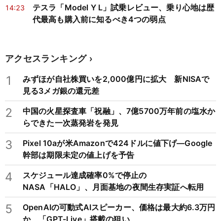
テスラ「Model Y L」試乗レビュー、乗り心地は歴
14:23
代最高も購入前に知るべき4つの弱点
アクセスランキング
1
みずほが自社株買いを2,000億円に拡大 新NISAで
見る3メガ銀の還元差
2
中国の火星探査車「祝融」、7億5700万年前の塩水か
らできた一次蒸発岩を発見
3
Pixel 10aが米Amazonで424ドルに値下げ―Google
幹部は期限未定の値上げを予告
4
スケジュール達成確率0%で停止の
NASA「HALO」、月面基地の夜間生存実証へ転用
5
OpenAIの可動式AIスピーカー、価格は最大約6.3万円
か 「GPT-Live」搭載の狙い