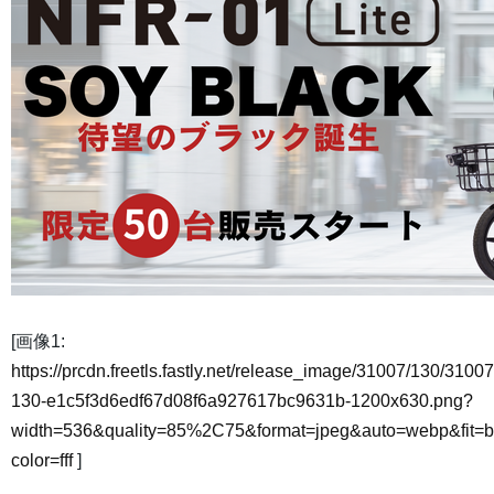
[画像1:
https://prcdn.freetls.fastly.net/release_image/31007/130/31007
130-e1c5f3d6edf67d08f6a927617bc9631b-1200x630.png?
width=536&quality=85%2C75&format=jpeg&auto=webp&fit=
color=fff
]