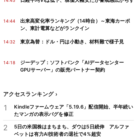
日経平均VIは低下、株価大幅安だが警戒感広がらず
14:45
出来高変化率ランキング（14時台）～東海カーボ
14:44
ン、東計電算などがランクイン
東京為替：ドル・円は小動き、材料難で様子見
14:32
ジーデップ：ソフトバンク「AIデータセンター
14:18
GPUサーバー」の販売パートナー契約
アクセスランキング
1
Kindleファームウェア「5.19.6」配信開始、半年続い
たマンガの表示バグを修正
2
5日の米国株はまちまち、ダウは5日続伸 アルファ
ベットは有力AI技術者の退社で4%超安