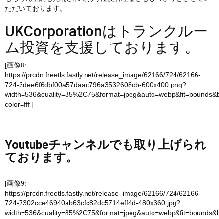
ただいております。
UKCorporationはトランクルー
ム投資を支援しております。
[画像8:
https://prcdn.freetls.fastly.net/release_image/62166/724/62166-
724-3dee6f6dbf00a57daac796a3532608cb-600x400.png?
width=536&quality=85%2C75&format=jpeg&auto=webp&fit=bounds&
color=fff
]
Youtubeチャンネルでも取り上げられ
ております。
[画像9:
https://prcdn.freetls.fastly.net/release_image/62166/724/62166-
724-7302cce46940ab63cfc82dc5714eff4d-480x360.jpg?
width=536&quality=85%2C75&format=jpeg&auto=webp&fit=bounds&