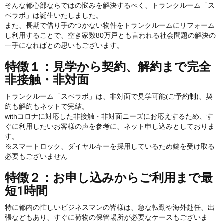
そんな都心部ならではの悩みを解決するべく、トランクルーム「ス
ペラボ」は誕生いたしました。
また、長期で借り手のつかない物件をトランクルームにリフォーム
し利用することで、空き家数80万戸とも言われる社会問題の解決の
一手になればとの思いもございます。
特徴１：見学から契約、解約まで完全
非接触・非対面
トランクルーム「スペラボ」は、非対面で見学可能(ご予約制)、契
約も解約もネットで完結。
withコロナに対応した非接触・非対面ニーズにお応えするため、す
ぐに利用したいお客様の声を参考に、ネット申し込みとしておりま
す。
※スマートロック、ダイヤルキーを採用しているため鍵を受け取る
必要もございません
特徴２：お申し込みからご利用まで最
短1時間
特に都内の忙しいビジネスマンの皆様は、急な転勤や海外赴任、出
張などもあり、すぐに荷物の保管場所が必要なケースもございま