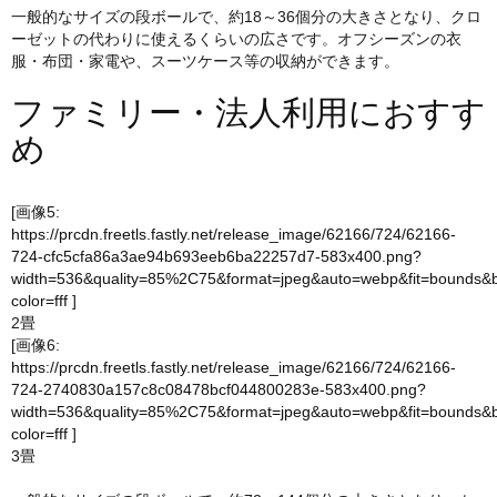
一般的なサイズの段ボールで、約18～36個分の大きさとなり、クロ
ーゼットの代わりに使えるくらいの広さです。オフシーズンの衣
服・布団・家電や、スーツケース等の収納ができます。
ファミリー・法人利用におすす
め
[画像5:
https://prcdn.freetls.fastly.net/release_image/62166/724/62166-
724-cfc5cfa86a3ae94b693eeb6ba22257d7-583x400.png?
width=536&quality=85%2C75&format=jpeg&auto=webp&fit=bounds&
color=fff
]
2畳
[画像6:
https://prcdn.freetls.fastly.net/release_image/62166/724/62166-
724-2740830a157c8c08478bcf044800283e-583x400.png?
width=536&quality=85%2C75&format=jpeg&auto=webp&fit=bounds&
color=fff
]
3畳