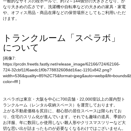
一般的なサイズの段ボールで、約72～144個分の大きさとなり、か
なり大きめの広さです。洗濯機や自転車などの大きめの家具・家電
や、オフィス用品・商品在庫などの保管場所としてもご利用いただ
けます。
トランクルーム「スペラボ」
について
[画像7:
https://prcdn.freetls.fastly.net/release_image/62166/724/62166-
724-32cbf11f6aedc1f0b778832608dd16ac-1191x842.png?
width=536&quality=85%2C75&format=jpeg&auto=webp&fit=bounds&
color=fff
]
スペラボは東京・大阪を中心に700店舗・22,000室以上の屋内型ト
ランクルーム（レンタル収納スペース）を運営しております。
上がる不動産価格を尻目に、都心部の居住スペースは限られてお
り、住宅のスリム化が進んでいます。それでも趣味の道具、季節の
お洋服、年に数回しか使用しない雛人形やクリスマスツリーなど大
切な思い出が詰まったものが必要なくなるわけではございません。