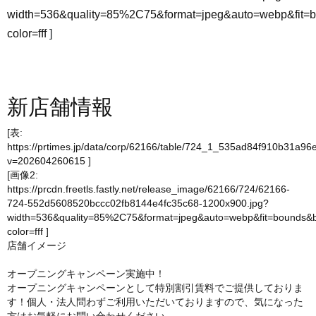
width=536&quality=85%2C75&format=jpeg&auto=webp&fit=
color=fff
]
新店舗情報
[表:
https://prtimes.jp/data/corp/62166/table/724_1_535ad84f910b31a9
v=202604260615
]
[画像2:
https://prcdn.freetls.fastly.net/release_image/62166/724/62166-
724-552d5608520bccc02fb8144e4fc35c68-1200x900.jpg?
width=536&quality=85%2C75&format=jpeg&auto=webp&fit=bounds&
color=fff
]
店舗イメージ
オープニングキャンペーン実施中！
オープニングキャンペーンとして特別割引賃料でご提供しておりま
す！個人・法人問わずご利用いただいておりますので、気になった