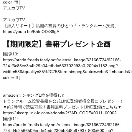
color=fff
]
アユカワTV
アユカワTV
【潜入リポート】話題の投資のひとつ「トランクルーム投資」
https://youtu.be/BhfeODrS6gA
【期間限定】書籍プレゼント企画
[画像10:
https://prcdn.freetls.fastly.net/release_image/62166/724/62166-
724-f3c85ce3a4b29b04edbda633702993a0-2094x1182.png?
width=536&quality=85%2C75&format=jpeg&auto=webp&fit=bounds&
color=fff
]
amazonランキング1位を獲得した
トランクルーム投資書籍を公式LINE登録者様全員にプレゼント！
▼約2時間で読破可能！書籍無料プレゼントLINE登録はこちら▼
https://ukcorp.link-lc.com/adoptin/2/?AD_CODE=0011_00002
[画像11:
https://prcdn.freetls.fastly.net/release_image/62166/724/62166-
724-d4c2566509eede4ede230bb8d8b97937-800x600.jpg?