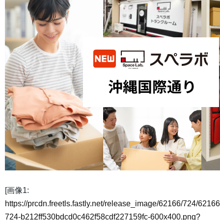
[画像1:
https://prcdn.freetls.fastly.net/release_image/62166/724/62166
724-b212ff530bdcd0c462f58cdf227159fc-600x400.png?