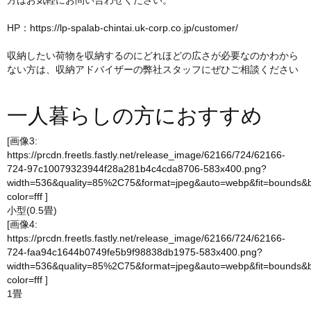
方はお気軽にお問い合わせください。
HP：
https://lp-spalab-chintai.uk-corp.co.jp/customer/
収納したい荷物を収納するのにどれほどの広さが必要なのかわから
ない方は、収納アドバイザーの弊社スタッフにぜひご相談ください
一人暮らしの方におすすめ
[画像3:
https://prcdn.freetls.fastly.net/release_image/62166/724/62166-
724-97c10079323944f28a281b4c4cda8706-583x400.png?
width=536&quality=85%2C75&format=jpeg&auto=webp&fit=bounds&
color=fff
]
小型(0.5畳)
[画像4:
https://prcdn.freetls.fastly.net/release_image/62166/724/62166-
724-faa94c1644b0749fe5b9f98838db1975-583x400.png?
width=536&quality=85%2C75&format=jpeg&auto=webp&fit=bounds&
color=fff
]
1畳