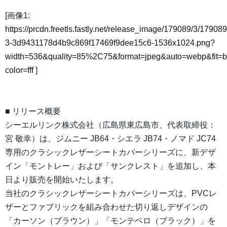
[画像1:
https://prcdn.freetls.fastly.net/release_image/179089/3/179089
3-3d9431178d4b9c869f17469f9dee15c6-1536x1024.png?
width=536&quality=85%2C75&format=jpeg&auto=webp&fit=
color=fff
]
■ リリース概要
シーエルリンク株式会社（広島県東広島市、代表取締役：
宮 敬幸）は、ジムニー JB64・シエラ JB74・ノマド JC74
専用のクラシックレザーシートカバーシリーズに、新デザ
イン「モントレー」および「サンクレスト」を追加し、本
日より販売を開始いたします。
当社のクラシックレザーシートカバーシリーズは、PVCレ
ザーとファブリックを組み合わせた切り返しデザインの
「カーソン（ブラウン）」「モンテベロ（ブラック）」を