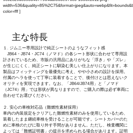
width=536&quality=85%2C75&format=jpeg&auto=webp&fit=bounds&
color=fff
]
主な特長
１. ジムニー専用設計で純正シートのようなフィット感
JB64・JB74・JC74（ノマド）の各シート形状に合わせて専用設
計されているため、市販の汎用品にありがちな「浮き」や「ズレ」
が生じにくく、純正シートに馴染む美しい仕上がりになります。本
製品はフィッティングを最優先に考え、やや小さめの設計を採用。
付属のヘラを使って丁寧に装着することで、後付けとは思えないク
オリティを実現できます。なお、「JB64/JB74用」と「ノマド
（JC74）用」では形状が異なりますので、ご購入の際は必ず車両に
合わせてお選びください。
２. 安心の車検対応品（難燃性素材採用）
車内の内装規定をクリアした難燃性素材のみを使用しているため、
装着したまま継続車検を受けることが可能です。シートカバーのた
めに車検のたびに取り外す手間がありません。ただし、検査機関に
よっては「難燃証明書」の提示を求められる場合があります。証明