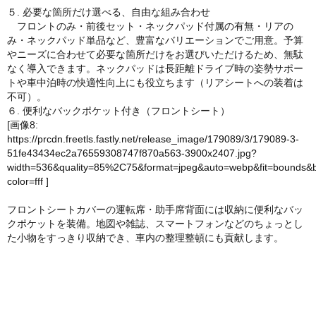
５. 必要な箇所だけ選べる、自由な組み合わせ
フロントのみ・前後セット・ネックパッド付属の有無・リアの
み・ネックパッド単品など、豊富なバリエーションでご用意。予算
やニーズに合わせて必要な箇所だけをお選びいただけるため、無駄
なく導入できます。ネックパッドは長距離ドライブ時の姿勢サポー
トや車中泊時の快適性向上にも役立ちます（リアシートへの装着は
不可）。
６. 便利なバックポケット付き（フロントシート）
[画像8:
https://prcdn.freetls.fastly.net/release_image/179089/3/179089-3-
51fe43434ec2a76559308747f870a563-3900x2407.jpg?
width=536&quality=85%2C75&format=jpeg&auto=webp&fit=bounds&
color=fff
]
フロントシートカバーの運転席・助手席背面には収納に便利なバッ
クポケットを装備。地図や雑誌、スマートフォンなどのちょっとし
た小物をすっきり収納でき、車内の整理整頓にも貢献します。