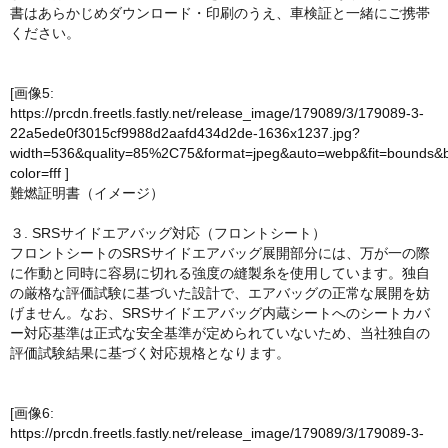
書はあらかじめダウンロード・印刷のうえ、車検証と一緒にご携帯
ください。
[画像5:
https://prcdn.freetls.fastly.net/release_image/179089/3/179089-3-
22a5ede0f3015cf9988d2aafd434d2de-1636x1237.jpg?
width=536&quality=85%2C75&format=jpeg&auto=webp&fit=bounds&
color=fff
]
難燃証明書（イメージ）
３. SRSサイドエアバッグ対応（フロントシート）
フロントシートのSRSサイドエアバッグ展開部分には、万が一の際
に作動と同時に容易に切れる強度の縫製糸を使用しています。独自
の厳格な評価試験に基づいた設計で、エアバッグの正常な展開を妨
げません。なお、SRSサイドエアバッグ内蔵シートへのシートカバ
ー対応基準は正式な安全基準が定められていないため、当社独自の
評価試験結果に基づく対応規格となります。
[画像6:
https://prcdn.freetls.fastly.net/release_image/179089/3/179089-3-