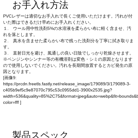
お手入れ方法
PVCレザーは適切なお手入れで長くご使用いただけます。汚れが付
いた際はできるだけ早めにお手入れください。
１. ウール用中性洗剤5%の水溶液を柔らかい布に軽く含ませ、汚
れを落とします。
２. 真水を含ませた柔らかい布で残った洗剤分を丁寧に拭き取りま
す。
３. 直射日光を避け、風通しの良い日陰でしっかり乾燥させます。
※ベンジンやシンナー等の有機溶剤は変色・シミの原因となります
ので使用しないでください。汚れを長期間放置するとカビ発生の原
因となります。
[画像9:
https://prcdn.freetls.fastly.net/release_image/179089/3/179089-3-
c405b9ef5c9e87070c795c53c0955dd1-3900x2535.jpg?
width=536&quality=85%2C75&format=jpeg&auto=webp&fit=bounds&
color=fff
]
製品スペック