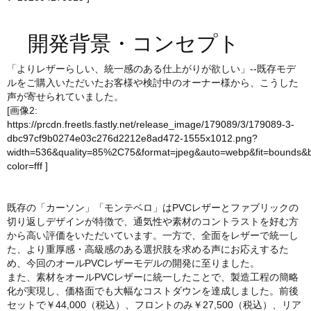
開発背景・コンセプト
「よりレザーらしい、統一感のある仕上がりが欲しい」--既存モデ
ルをご購入いただいたお客様や検討中のオーナー様から、こうした
声が寄せられていました。
[画像2:
https://prcdn.freetls.fastly.net/release_image/179089/3/179089-3-
dbc97cf9b0274e03c276d2212e8ad472-1555x1012.png?
width=536&quality=85%2C75&format=jpeg&auto=webp&fit=bounds&
color=fff
]
既存の「カーソン」「モンテベロ」はPVCレザーとファブリックの
切り返しデザインが特徴で、通気性や素材のコントラストを好む方
から高い評価をいただいています。一方で、全面をレザーで統一し
た、より重厚感・高級感のある選択肢を求める声にお応えするた
め、今回のオールPVCレザーモデルの開発に至りました。
また、素材をオールPVCレザーに統一したことで、製造工程の簡略
化が実現し、価格面でも大幅なコストダウンを達成しました。前後
セットで￥44,000（税込）、フロントのみ￥27,500（税込）、リア