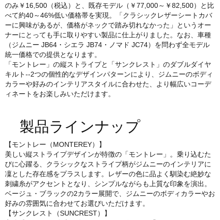
のみ￥16,500（税込）と、既存モデル（￥77,000～￥82,500）と比
べて約40～46%低い価格帯を実現。「クラシックレザーシートカバ
ーに興味があるが、価格がネックで踏み切れなかった」というオー
ナーにとっても手に取りやすい製品に仕上がりました。なお、車種
（ジムニー JB64・シエラ JB74・ノマド JC74）を問わず全モデル
統一価格での提供となります。
「モントレー」の縦ストライプと「サンクレスト」のダブルダイヤ
キルト--2つの個性的なデザインパターンにより、ジムニーのボディ
カラーや好みのインテリアスタイルに合わせた、より幅広いコーデ
ィネートをお楽しみいただけます。
製品ラインナップ
【モントレー（MONTEREY）】
美しい縦ストライプデザインが特徴の「モントレー」。乗り込むた
びに心躍る、クラシックなストライプ柄がジムニーのインテリアに
凜とした存在感をプラスします。レザーの色に品よく馴染む絶妙な
刺繍糸がアクセントとなり、シンプルながらも上質な印象を演出。
ベージュ・ブラックの2カラー展開で、ジムニーのボディカラーやお
好みの雰囲気に合わせてお選びいただけます。
【サンクレスト（SUNCREST）】