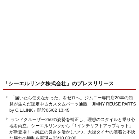
「シーエルリンク株式会社」
のプレスリリース
「届いたら使えなかった」をゼロへ。ジムニー専門店20年の知
見が生んだ認定中古カスタムパーツ通販「JIMNY REUSE PARTS
by C.L.LINK」開設
05/02 13:45
ランドクルーザー250の姿勢を補正し、理想のスタイルと乗り心
地を両立。シーエルリンクから「1インチリフトアップキット」
が新登場！～純正の良さを活かしつつ、大径タイヤの装着と不快
な揺れの抑制を実現～
03/10 09:00