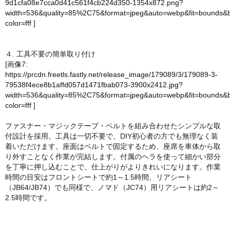
9d1cfa08e7cca0d41c561f4cb224d350-1354x872.png?
width=536&quality=85%2C75&format=jpeg&auto=webp&fit=bounds&
color=fff
]
４. 工具不要の簡単取り付け
[画像7:
https://prcdn.freetls.fastly.net/release_image/179089/3/179089-3-
79538f4ece8b1affd057d1471fbab073-3900x2412.jpg?
width=536&quality=85%2C75&format=jpeg&auto=webp&fit=bounds&
color=fff
]
ファスナー・マジックテープ・ベルトを組み合わせたシンプルな取
付設計を採用。工具は一切不要で、DIY初心者の方でも無理なく装
着いただけます。座面はベルトで固定するため、座席を車体から取
り外すことなく作業が完結します。付属のヘラを使って細かい部分
を丁寧に押し込むことで、仕上がりがよりきれいになります。作業
時間の目安はフロントシートで約1～1.5時間、リアシート
（JB64/JB74）でも同様で、ノマド（JC74）用リアシートは約2～
2.5時間です。