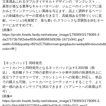
立体感あふれるダブルダイヤキルトデザインの「サンクレスト」。
菱形が連なる重厚なキルトパターンが、ジムニーのインテリアに温
かみとヴィンテージらしい風格を与えます。品よく調和するベージ
ュの刺繍糸がレザーの質感を引き立て、高級感ある空間づくりに貢
献。ベージュ1色展開で、落ち着いたクラシックな雰囲気を好むオー
ナーにおすすめです。
[画像3:
https://prcdn.freetls.fastly.net/release_image/179089/3/179089-3-
da27573b76f2ebe859cdbf80883d928b-1672x941.jpg?
width=536&quality=85%2C75&format=jpeg&auto=webp&fit=bounds&
color=fff
]
【ネックパッド】同時発売
シートカバーと同時発売となるネックパッドは￥3,300/個（税
込）。長距離ドライブ時の姿勢サポートや車中泊時の快適性向上に
役立つアクセサリーです。フロントシートへの装着に対応し、単品
での購入も可能。シートカバーとコーディネートすることで、より
統一感のあるインテリアを演出できます（リアシートへの装着は不
可）。
[画像4:
https://prcdn.freetls.fastly.net/release_image/179089/3/179089-3-
9c02c29dc59834077904aaf863e976c5-1556x1011.png?