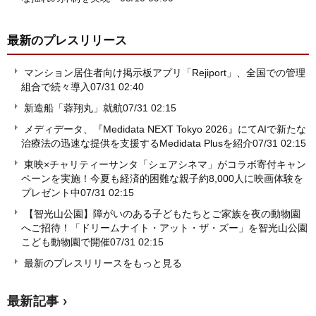
最新のプレスリリース
マンション居住者向け掲示板アプリ「Rejiport」、全国での管理
組合で続々導入
07/31 02:40
新造船「蓉翔丸」就航
07/31 02:15
メディデータ、『Medidata NEXT Tokyo 2026』にてAIで新たな
治療法の迅速な提供を支援するMedidata Plusを紹介
07/31 02:15
東映×チャリティーサンタ「シェアシネマ」がコラボ寄付キャン
ペーンを実施！今夏も経済的困難な親子約8,000人に映画体験を
プレゼント中
07/31 02:15
【智光山公園】障がいのある子どもたちとご家族を夜の動物園
へご招待！「ドリームナイト・アット・ザ・ズー」を智光山公園
こども動物園で開催
07/31 02:15
最新のプレスリリースをもっと見る
最新記事