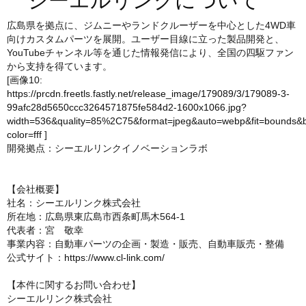
シーエルリンクについて
広島県を拠点に、ジムニーやランドクルーザーを中心とした4WD車
向けカスタムパーツを展開。ユーザー目線に立った製品開発と、
YouTubeチャンネル等を通じた情報発信により、全国の四駆ファン
から支持を得ています。
[画像10:
https://prcdn.freetls.fastly.net/release_image/179089/3/179089-3-
99afc28d5650ccc3264571875fe584d2-1600x1066.jpg?
width=536&quality=85%2C75&format=jpeg&auto=webp&fit=bounds&
color=fff
]
開発拠点：シーエルリンクイノベーションラボ
【会社概要】
社名：シーエルリンク株式会社
所在地：広島県東広島市西条町馬木564-1
代表者：宮 敬幸
事業内容：自動車パーツの企画・製造・販売、自動車販売・整備
公式サイト：
https://www.cl-link.com/
【本件に関するお問い合わせ】
シーエルリンク株式会社