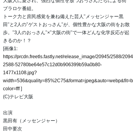
大阪人に愛され、強烈な個性を放つおっさんたちによる街
ブラロケ番組。
トーク力と庶民感覚を兼ね備えた芸人"メッセンジャー黒
田"と2人の"ゲストおっさん"が、個性豊かな大阪の街をお散
歩。"3人のおっさん"×"大阪の街"で一体どんな化学反応が起
きるのか！？
[画像1:
https://prcdn.freetls.fastly.net/release_image/20945/2588/2094
2588-52780be64e57c12d0b906399b59a0b80-
1477x1108.jpg?
width=536&quality=85%2C75&format=jpeg&auto=webp&fit=
color=fff
]
(C)テレビ大阪
出演
黒田有（メッセンジャー）
田中要次