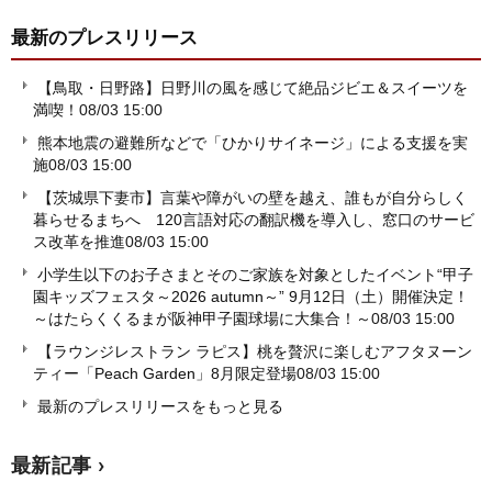
最新のプレスリリース
【鳥取・日野路】日野川の風を感じて絶品ジビエ＆スイーツを
満喫！
08/03 15:00
熊本地震の避難所などで「ひかりサイネージ」による支援を実
施
08/03 15:00
【茨城県下妻市】言葉や障がいの壁を越え、誰もが自分らしく
暮らせるまちへ 120言語対応の翻訳機を導入し、窓口のサービ
ス改革を推進
08/03 15:00
小学生以下のお子さまとそのご家族を対象としたイベント“甲子
園キッズフェスタ～2026 autumn～” 9月12日（土）開催決定！
～はたらくくるまが阪神甲子園球場に大集合！～
08/03 15:00
【ラウンジレストラン ラピス】桃を贅沢に楽しむアフタヌーン
ティー「Peach Garden」8月限定登場
08/03 15:00
最新のプレスリリースをもっと見る
最新記事