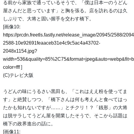
る前から家族で通っているそうで、「僕は日本一のうどん
屋さんだと思っています」と胸を張る。店を訪れるのは久
しぶりで、大将と固い握手を交わす橋下。
[画像10:
https://prcdn.freetls.fastly.net/release_image/20945/2588/2094
2588-10e92691feaaceb31e4c9c5ac4a43702-
2048x1154.jpg?
width=536&quality=85%2C75&format=jpeg&auto=webp&fit=
color=fff
]
(C)テレビ大阪
うどんの味にうるさい黒田も、「これはええ粉を使ってま
す」と絶賛しつつ、「橋下さんは何も考えんと食べてはっ
たかも知れないですが……」とチクリ！？「銭形」の大将
は脱サラしてうどん屋を開業したそうで、そこから話題は
橋下の政界進出の話に。
[画像11: