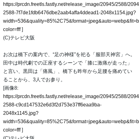
https://prcdn.freetls.fastly.net/release_image/20945/2588/2094
2588-7f7de1fdb6476dbe2aab4affa4ddead1-2048x1154.jpg?
width=536&quality=85%2C75&format=jpeg&auto=webp&fit=
color=fff
]
(C)テレビ大阪
お次は橋下の案内で、“足の神様”を祀る「服部天神宮」へ。
田中は時代劇での正座するシーンで「膝に激痛が走った」
と言い、黒田は「痛風」、橋下も昨年から足腰を痛めてい
ることから、3人でお参り。
[画像8:
https://prcdn.freetls.fastly.net/release_image/20945/2588/2094
2588-c9cd147532e6d3f2d753e37ff6eaa9ba-
2048x1145.jpg?
width=536&quality=85%2C75&format=jpeg&auto=webp&fit=
color=fff
]
(C)テレビ大阪