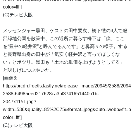
color=fff
]
(C)テレビ大阪
メッセンジャー黒田、ゲストの田中要次、橋下徹の3人で服
部緑地公園を散策中、この近所に暮らす橋下は「僕、ここ
を“豊中の軽井沢”と呼んでるんです」と鼻高々の様子。する
と長野県出身の田中が「気安く軽井沢と言ってほしくな
い」とポツリ。黒田も「土地の単価を上げようとしてる」
と訝しげにつぶやいた。
[画像3:
https://prcdn.freetls.fastly.net/release_image/20945/2588/2094
2588-64985eed217628ca3bf3741651440b1b-
2047x1151.jpg?
width=536&quality=85%2C75&format=jpeg&auto=webp&fit=
color=fff
]
(C)テレビ大阪