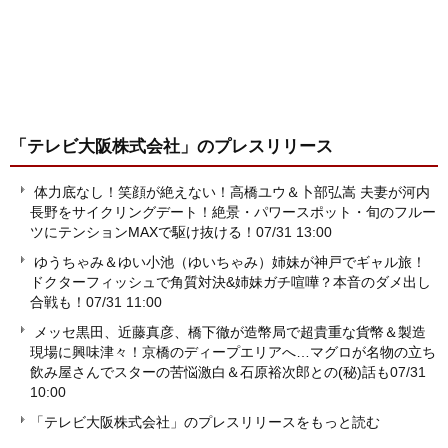
「テレビ大阪株式会社」
のプレスリリース
体力底なし！笑顔が絶えない！高橋ユウ＆卜部弘嵩 夫妻が河内
長野をサイクリングデート！絶景・パワースポット・旬のフルー
ツにテンションMAXで駆け抜ける！
07/31 13:00
ゆうちゃみ＆ゆい小池（ゆいちゃみ）姉妹が神戸でギャル旅！
ドクターフィッシュで角質対決&姉妹ガチ喧嘩？本音のダメ出し
合戦も！
07/31 11:00
メッセ黒田、近藤真彦、橋下徹が造幣局で超貴重な貨幣＆製造
現場に興味津々！京橋のディープエリアへ…マグロが名物の立ち
飲み屋さんでスターの苦悩激白＆石原裕次郎との(秘)話も
07/31
10:00
「テレビ大阪株式会社」のプレスリリースをもっと読む