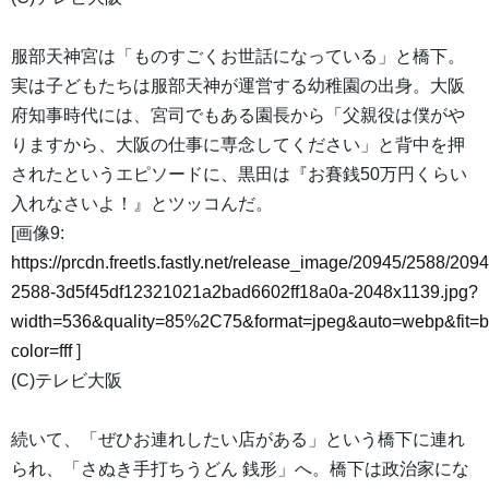
服部天神宮は「ものすごくお世話になっている」と橋下。
実は子どもたちは服部天神が運営する幼稚園の出身。大阪
府知事時代には、宮司でもある園長から「父親役は僕がや
りますから、大阪の仕事に専念してください」と背中を押
されたというエピソードに、黒田は『お賽銭50万円くらい
入れなさいよ！』とツッコんだ。
[画像9:
https://prcdn.freetls.fastly.net/release_image/20945/2588/2094
2588-3d5f45df12321021a2bad6602ff18a0a-2048x1139.jpg?
width=536&quality=85%2C75&format=jpeg&auto=webp&fit=
color=fff
]
(C)テレビ大阪
続いて、「ぜひお連れしたい店がある」という橋下に連れ
られ、「さぬき手打ちうどん 銭形」へ。橋下は政治家にな