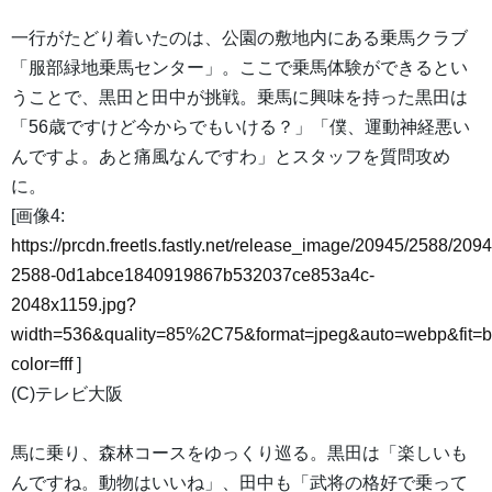
一行がたどり着いたのは、公園の敷地内にある乗馬クラブ
「服部緑地乗馬センター」。ここで乗馬体験ができるとい
うことで、黒田と田中が挑戦。乗馬に興味を持った黒田は
「56歳ですけど今からでもいける？」「僕、運動神経悪い
んですよ。あと痛風なんですわ」とスタッフを質問攻め
に。
[画像4:
https://prcdn.freetls.fastly.net/release_image/20945/2588/2094
2588-0d1abce1840919867b532037ce853a4c-
2048x1159.jpg?
width=536&quality=85%2C75&format=jpeg&auto=webp&fit=
color=fff
]
(C)テレビ大阪
馬に乗り、森林コースをゆっくり巡る。黒田は「楽しいも
んですね。動物はいいね」、田中も「武将の格好で乗って