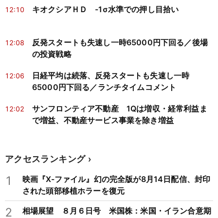
キオクシアＨＤ -1σ水準での押し目拾い
12:10
反発スタートも失速し一時65000円下回る／後場
12:08
の投資戦略
日経平均は続落、反発スタートも失速し一時
12:06
65000円下回る／ランチタイムコメント
サンフロンティア不動産 1Qは増収・経常利益ま
12:02
で増益、不動産サービス事業を除き増益
アクセスランキング
1
映画『X-ファイル』幻の完全版が8月14日配信、封印
された頭部移植ホラーを復元
2
相場展望 ８月６日号 米国株：米国・イラン合意期