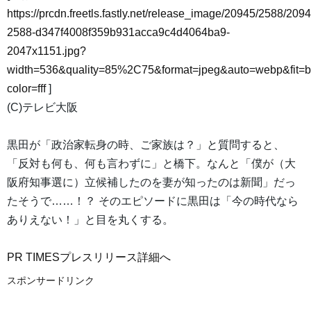
https://prcdn.freetls.fastly.net/release_image/20945/2588/2094
2588-d347f4008f359b931acca9c4d4064ba9-
2047x1151.jpg?
width=536&quality=85%2C75&format=jpeg&auto=webp&fit=
color=fff
]
(C)テレビ大阪
黒田が「政治家転身の時、ご家族は？」と質問すると、
「反対も何も、何も言わずに」と橋下。なんと「僕が（大
阪府知事選に）立候補したのを妻が知ったのは新聞」だっ
たそうで……！？ そのエピソードに黒田は「今の時代なら
ありえない！」と目を丸くする。
PR TIMESプレスリリース詳細へ
スポンサードリンク