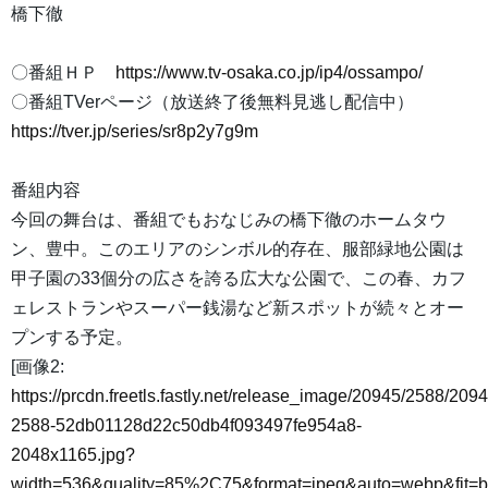
橋下徹
〇番組ＨＰ
https://www.tv-osaka.co.jp/ip4/ossampo/
〇番組TVerページ（放送終了後無料見逃し配信中）
https://tver.jp/series/sr8p2y7g9m
番組内容
今回の舞台は、番組でもおなじみの橋下徹のホームタウ
ン、豊中。このエリアのシンボル的存在、服部緑地公園は
甲子園の33個分の広さを誇る広大な公園で、この春、カフ
ェレストランやスーパー銭湯など新スポットが続々とオー
プンする予定。
[画像2:
https://prcdn.freetls.fastly.net/release_image/20945/2588/2094
2588-52db01128d22c50db4f093497fe954a8-
2048x1165.jpg?
width=536&quality=85%2C75&format=jpeg&auto=webp&fit=