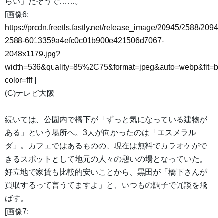
らい」だそうで……。
[画像6:
https://prcdn.freetls.fastly.net/release_image/20945/2588/2094
2588-6013359a4efc0c01b900e421506d7067-
2048x1179.jpg?
width=536&quality=85%2C75&format=jpeg&auto=webp&fit=
color=fff
]
(C)テレビ大阪
続いては、公園内で橋下が「ずっと気になっている建物が
ある」という場所へ。3人が向かったのは「エスメラル
ダ」。カフェではあるものの、現在は無料でカラオケがで
きるスポットとして地元の人々の憩いの場となっていた。
好立地で家賃も比較的安いことから、黒田が「橋下さんが
買収するって言うてますよ」と、いつもの調子で冗談を飛
ばす。
[画像7: