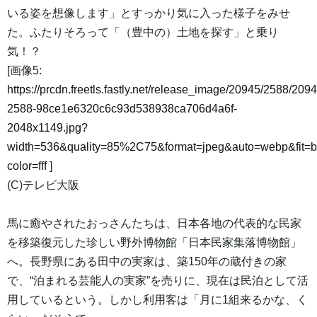
いる姿を想像します」とすっかり気に入った様子をみせ
た。ふたりそろって「（豊中の）土地を探す」と乗り
気！？
[画像5:
https://prcdn.freetls.fastly.net/release_image/20945/2588/2094
2588-98ce1e6320c6c93d538938ca706d4a6f-
2048x1149.jpg?
width=536&quality=85%2C75&format=jpeg&auto=webp&fit=
color=fff
]
(C)テレビ大阪
馬に癒やされたおっさんたちは、日本各地の代表的な民家
を移築復元した珍しい野外博物館「日本民家集落博物館」
へ。長野県にある田中の実家は、築150年の蔵付きの家
で、“泊まれる芸能人の実家”を売りに、現在は民泊として活
用しているという。しかし利用客は「月に1組来るかな、く