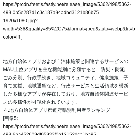
https://prcdn.freetls.fastly.net/release_image/5362/498/5362-
498-0b5e287d1c3c187a94adbd3121b86b75-
1920x1080.jpg?
width=536&quality=85%2C75&format=jpeg&auto=webp&fit=
color=fff
]
地方自治体アプリおよび自治体施策と関連するサービスの
MAU上位アプリを主な機能別に分類すると、防災・防犯、
ごみ分別、行政手続き、地域コミュニティ、健康施策、子
育て支援、地域通貨など、行政サービスと生活領域を横断
した多様なアプリが存在しており、地方自治体関連サービ
スの多様性が可視化されています。
４.地方自治体アプリ都道府県別利用者ランキング
[画像5:
https://prcdn.freetls.fastly.net/release_image/5362/498/5362-
498-6ba452609df05933f0a12152dca1ba95-