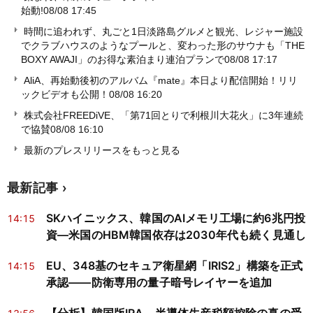
始動!
08/08 17:45
時間に追われず、丸ごと1日淡路島グルメと観光、レジャー施設
でクラブハウスのようなプールと、変わった形のサウナも「THE
BOXY AWAJI」のお得な素泊まり連泊プランで
08/08 17:17
AliA、再始動後初のアルバム『mate』本日より配信開始！リリ
ックビデオも公開！
08/08 16:20
株式会社FREEDiVE、「第71回とりで利根川大花火」に3年連続
で協賛
08/08 16:10
最新のプレスリリースをもっと見る
最新記事
SKハイニックス、韓国のAIメモリ工場に約6兆円投
14:15
資―米国のHBM韓国依存は2030年代も続く見通し
EU、348基のセキュア衛星網「IRIS2」構築を正式
14:15
承認——防衛専用の量子暗号レイヤーを追加