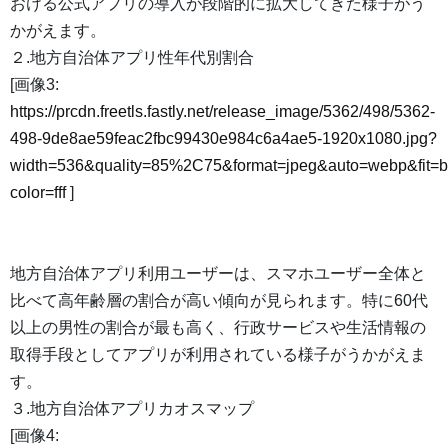
おける公式アプリの導入が段階的に拡大してきた様子がう
かがえます。
２.地方自治体アプリ性年代別割合
[画像3:
https://prcdn.freetls.fastly.net/release_image/5362/498/5362-
498-9de8ae59feac2fbc99430e984c6a4ae5-1920x1080.jpg?
width=536&quality=85%2C75&format=jpeg&auto=webp&fit=
color=fff
]
地方自治体アプリ利用ユーザーは、スマホユーザー全体と
比べて高年齢層の割合が高い傾向が見られます。特に60代
以上の男性の割合が最も高く、行政サービスや生活情報の
取得手段としてアプリが利用されている様子がうかがえま
す。
３.地方自治体アプリカオスマップ
[画像4: