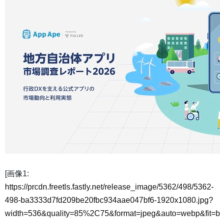
[画像1:
https://prcdn.freetls.fastly.net/release_image/5362/498/5362-
498-ba3333d7fd209be20fbc934aae047bf6-1920x1080.jpg?
width=536&quality=85%2C75&format=jpeg&auto=webp&fit=