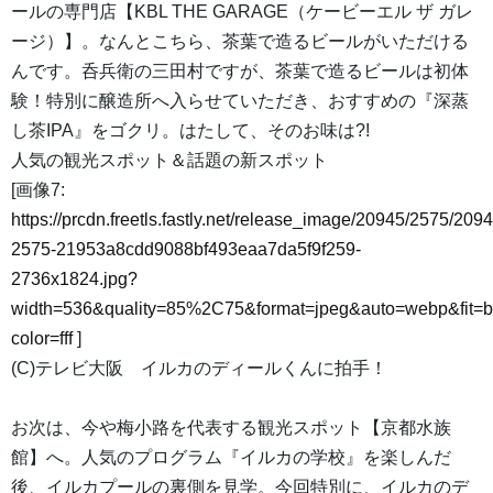
ールの専門店【KBL THE GARAGE（ケービーエル ザ ガレ
ージ）】。なんとこちら、茶葉で造るビールがいただける
んです。呑兵衛の三田村ですが、茶葉で造るビールは初体
験！特別に醸造所へ入らせていただき、おすすめの『深蒸
し茶IPA』をゴクリ。はたして、そのお味は?!
人気の観光スポット＆話題の新スポット
[画像7:
https://prcdn.freetls.fastly.net/release_image/20945/2575/2094
2575-21953a8cdd9088bf493eaa7da5f9f259-
2736x1824.jpg?
width=536&quality=85%2C75&format=jpeg&auto=webp&fit=
color=fff
]
(C)テレビ大阪 イルカのディールくんに拍手！
お次は、今や梅小路を代表する観光スポット【京都水族
館】へ。人気のプログラム『イルカの学校』を楽しんだ
後、イルカプールの裏側を見学。今回特別に、イルカのデ