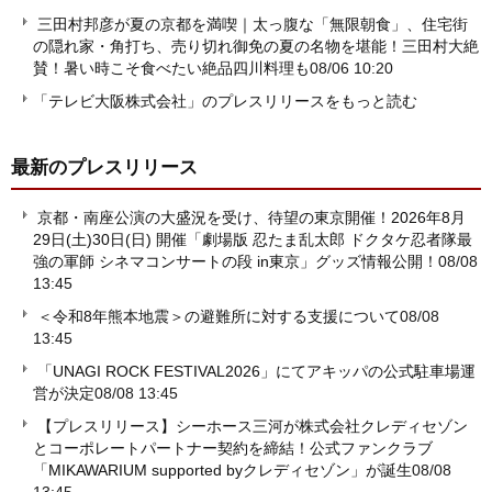
三田村邦彦が夏の京都を満喫｜太っ腹な「無限朝食」、住宅街
の隠れ家・角打ち、売り切れ御免の夏の名物を堪能！三田村大絶
賛！暑い時こそ食べたい絶品四川料理も
08/06 10:20
「テレビ大阪株式会社」のプレスリリースをもっと読む
最新のプレスリリース
京都・南座公演の大盛況を受け、待望の東京開催！2026年8月
29日(土)30日(日) 開催「劇場版 忍たま乱太郎 ドクタケ忍者隊最
強の軍師 シネマコンサートの段 in東京」グッズ情報公開！
08/08
13:45
＜令和8年熊本地震＞の避難所に対する支援について
08/08
13:45
「UNAGI ROCK FESTIVAL2026」にてアキッパの公式駐車場運
営が決定
08/08 13:45
【プレスリリース】シーホース三河が株式会社クレディセゾン
とコーポレートパートナー契約を締結！公式ファンクラブ
「MIKAWARIUM supported byクレディセゾン」が誕生
08/08