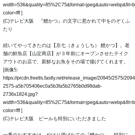
width=536&quality=85%2C75&format=jpeg&auto=webp&fit=
color=fff
]
(C)テレビ大阪 『鱧かつ』の文字に惹かれて中をのぞくふ
たり
続いてやってきたのは【京七（きょうしち） 鱧かつ】。老
舗の鮮魚店【山定商店】が３年前にオープンさせたテイク
アウトのお店で、新鮮なお魚をその場で揚げてくれます。
[画像5:
https://prcdn.freetls.fastly.net/release_image/20945/2575/2094
2575-a5b705406ec0a5b3fa5b2765b0d98dab-
2736x1824.jpg?
width=536&quality=85%2C75&format=jpeg&auto=webp&fit=
color=fff
]
(C)テレビ大阪 ビールも特別にいただきました
一番のおすすめは、やはり揚げたての『鱧かつ』。特別に