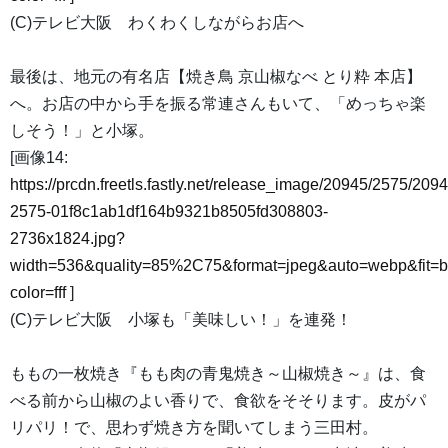
(C)テレビ大阪 わくわくしながらお店へ
最後は、地元の有名店【焼き鳥 京山椒なべ とり粋 本店】
へ。お店の中から手を振る常連さんもいて、「めっちゃ楽
しそう！」と小塚。
[画像14:
https://prcdn.freetls.fastly.net/release_image/20945/2575/2094
2575-01f8c1ab1df164b9321b8505fd308803-
2736x1824.jpg?
width=536&quality=85%2C75&format=jpeg&auto=webp&fit=
color=fff
]
(C)テレビ大阪 小塚も「美味しい！」を連発！
ももの一枚焼き『もも肉の青鬼焼き～山椒焼き～』は、食
べる前から山椒のよい香りで、食欲をそそります。皮がパ
リパリ！で、思わず焼き方を聞いてしまう三田村。