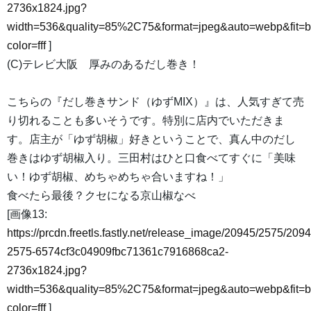
2736x1824.jpg?
width=536&quality=85%2C75&format=jpeg&auto=webp&fit=
color=fff
]
(C)テレビ大阪 厚みのあるだし巻き！
こちらの『だし巻きサンド（ゆずMIX）』は、人気すぎて売
り切れることも多いそうです。特別に店内でいただきま
す。店主が「ゆず胡椒」好きということで、真ん中のだし
巻きはゆず胡椒入り。三田村はひと口食べてすぐに「美味
い！ゆず胡椒、めちゃめちゃ合いますね！」
食べたら最後？クセになる京山椒なべ
[画像13:
https://prcdn.freetls.fastly.net/release_image/20945/2575/2094
2575-6574cf3c04909fbc71361c7916868ca2-
2736x1824.jpg?
width=536&quality=85%2C75&format=jpeg&auto=webp&fit=
color=fff
]