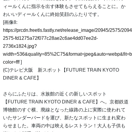
ィールくんに指示を出す体験もさせてもらえることに。か
わいいディールくんに終始笑顔のふたりです。
[画像8:
https://prcdn.freetls.fastly.net/release_image/20945/2575/2094
2575-fd1275a72f077c28ae2c6ae4dd07ee2d-
2736x1824.jpg?
width=536&quality=85%2C75&format=jpeg&auto=webp&fit=
color=fff
]
(C)テレビ大阪 新スポット【FUTURE TRAIN KYOTO
DINER & CAFE】
さらにふたりは、水族館の近くの新しいスポット
【FUTURE TRAIN KYOTO DINER & CAFE】へ。京都鉄道
博物館のすぐ横、廃線となった線路の上に実際に使われて
いたサンダーバードを運び、新たなスポットに生まれ変わ
らせました。車両の中は映えるレストラン！大人も子供も