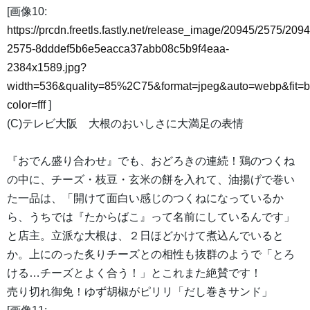
[画像10:
https://prcdn.freetls.fastly.net/release_image/20945/2575/2094
2575-8dddef5b6e5eacca37abb08c5b9f4eaa-
2384x1589.jpg?
width=536&quality=85%2C75&format=jpeg&auto=webp&fit=
color=fff
]
(C)テレビ大阪 大根のおいしさに大満足の表情
『おでん盛り合わせ』でも、おどろきの連続！鶏のつくね
の中に、チーズ・枝豆・玄米の餅を入れて、油揚げで巻い
た一品は、「開けて面白い感じのつくねになっているか
ら、うちでは『たからばこ』って名前にしているんです」
と店主。立派な大根は、２日ほどかけて煮込んでいると
か。上にのった炙りチーズとの相性も抜群のようで「とろ
ける…チーズとよく合う！」とこれまた絶賛です！
売り切れ御免！ゆず胡椒がピリリ「だし巻きサンド」