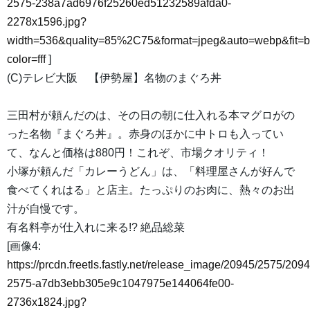
2575-238a7ad6976f25260ed51232589afda0-
2278x1596.jpg?
width=536&quality=85%2C75&format=jpeg&auto=webp&fit=
color=fff
]
(C)テレビ大阪 【伊勢屋】名物のまぐろ丼
三田村が頼んだのは、その日の朝に仕入れる本マグロがの
った名物『まぐろ丼』。赤身のほかに中トロも入ってい
て、なんと価格は880円！これぞ、市場クオリティ！
小塚が頼んだ「カレーうどん」は、「料理屋さんが好んで
食べてくれはる」と店主。たっぷりのお肉に、熱々のお出
汁が自慢です。
有名料亭が仕入れに来る!? 絶品総菜
[画像4:
https://prcdn.freetls.fastly.net/release_image/20945/2575/2094
2575-a7db3ebb305e9c1047975e144064fe00-
2736x1824.jpg?