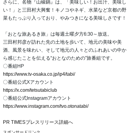
さらに、名物『山椒鍋』は、「美味しい！お出汁、美味し
い！」と三田村大興奮！キノコやネギ、水菜など京都の野
菜もたっぷり入っており、やみつきになる美味しさです！
「おとな旅あるき旅」は毎週土曜夕方6:30～放送。
三田村邦彦が訪れた先の土地を歩いて、地元の美味や美
酒、風景を味わい、そして地元の人々とのふれあいの中か
ら感じたことを伝える“おとなのための”旅番組です。
〇番組HP
https://www.tv-osaka.co.jp/ip4/tabi/
〇番組公式Xアカウント
https://x.com/tetsutabiclub
〇番組公式Instagramアカウント
https://www.instagram.com/tvo.otonatabi/
PR TIMESプレスリリース詳細へ
スポンサードリンク