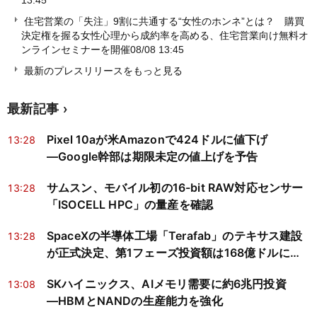
13:45
住宅営業の「失注」9割に共通する“女性のホンネ”とは？ 購買
決定権を握る女性心理から成約率を高める、住宅営業向け無料オ
ンラインセミナーを開催
08/08 13:45
最新のプレスリリースをもっと見る
最新記事
Pixel 10aが米Amazonで424ドルに値下げ
13:28
―Google幹部は期限未定の値上げを予告
サムスン、モバイル初の16-bit RAW対応センサー
13:28
「ISOCELL HPC」の量産を確認
SpaceXの半導体工場「Terafab」のテキサス建設
13:28
が正式決定、第1フェーズ投資額は168億ドルに縮
小
SKハイニックス、AIメモリ需要に約6兆円投資
13:08
―HBMとNANDの生産能力を強化