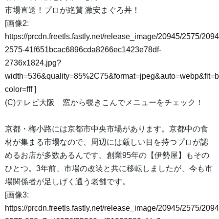
市場直送！プロが絶賛 激安まぐろ丼！
[画像2:
https://prcdn.freetls.fastly.net/release_image/20945/2575/2094
2575-41f651bcac6896cda8266ec1423e78df-
2736x1824.jpg?
width=536&quality=85%2C75&format=jpeg&auto=webp&fit=
color=fff
]
(C)テレビ大阪 窓から覗きこんでメニューをチェック！
京都・梅小路には京都市中央市場があります。京都中の食
材が集まる市場なので、周辺には厳しい目を持つプロが認
めるお店が多数あるんです。創業95年の【伊勢屋】もその
ひとつ。3年前、市場の改装と共に移転しましたが、今も市
場関係者が足しげく通う老舗です。
[画像3:
https://prcdn.freetls.fastly.net/release_image/20945/2575/2094