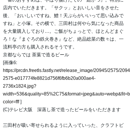
店内でいただきます。「サクッ」とおいしい音をさせた
後、「おいしいですね、鱧！天ぷらがいいって思い込みで
すね」と小塚。その横で、三田村は何やら気になった商品
を大量購入しており…。ご飯がちょっとで、ほとんどまぐ
ろ！な『まぐろの鉄火巻き』など、絶品総菜の数々は、一
流料亭の方も購入されるそうです。
京都ならでは 茶葉で造るビール
[画像6:
https://prcdn.freetls.fastly.net/release_image/20945/2575/2094
2575-e017774fe8821d756f6fb6b20a000ae4-
2736x1824.jpg?
width=536&quality=85%2C75&format=jpeg&auto=webp&fit=
color=fff
]
(C)テレビ大阪 深蒸し茶で造ったビールをいただきます
三田村が吸い寄せられるように入っていった、クラフトビ