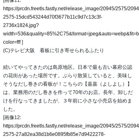
[画像11:
https://prcdn.freetls.fastly.net/release_image/20945/2575/2094
2575-15dcd543244d70f3677b11c9d7c13c3f-
2736x1824.jpg?
width=536&quality=85%2C75&format=jpeg&auto=webp&fit=
color=fff
]
(C)テレビ大阪 看板に引き寄せられるふたり
続いてやってきたのは島原地区。日本で最も古い幕府公認
の花街があった場所です。ぶらり散策していると、美味し
そうなだし巻きの看板が！こちらの【嘉嘉（よしよし）】
は、業務用のだし巻きを作って70年のお店。長年、卸しだ
けを行なってきましたが、３年前に小さな小売店を始めま
した。
[画像12:
https://prcdn.freetls.fastly.net/release_image/20945/2575/2094
2575-27a82ea38d1b6e0895fb85e7d9422278-