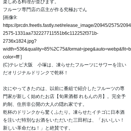
楽しめる料理が並びます。
フルーツ専門店の店主が作る究極おでん
[画像9:
https://prcdn.freetls.fastly.net/release_image/20945/2575/2094
2575-1331aa732227711551b6c112252f371b-
2736x1824.jpg?
width=536&quality=85%2C75&format=jpeg&auto=webp&fit=
color=fff
]
(C)テレビ大阪 小塚は、凍らせたフルーツにサワーを注い
だオリジナルドリンクで乾杯！
次にやってきたのは、以前に番組で紹介したフルーツの専
門家が新しく始めたお店【旬果酒都 れもんの月】。完全予
約制、住所非公開の大人の隠れ家です。
乾杯のドリンクから驚くふたり。凍らせたイチゴに日本酒
を注いだ特別なお酒をいただいた三田村は、「おいしい！
新しい革命だね！」と絶賛です。