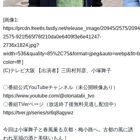
[画像1:
https://prcdn.freetls.fastly.net/release_image/20945/2575/2094
2575-921f565f76f210da0e6409f3e6e41247-
2736x1824.jpg?
width=536&quality=85%2C75&format=jpeg&auto=webp&fit=
color=fff
]
(C)テレビ大阪 【出演者】三田村邦彦、小塚舞子
〇番組公式YouTubeチャンネル（未公開映像あり）
https://www.youtube.com/@otonatabi_tvo
〇番組TVerページ（放送終了後無料見逃し配信中）
https://tver.jp/series/sr6q8agywz
今回は小塚舞子と春風薫る京都・梅小路へ。古都の風に誘
われ至福の酒と美味いもん！