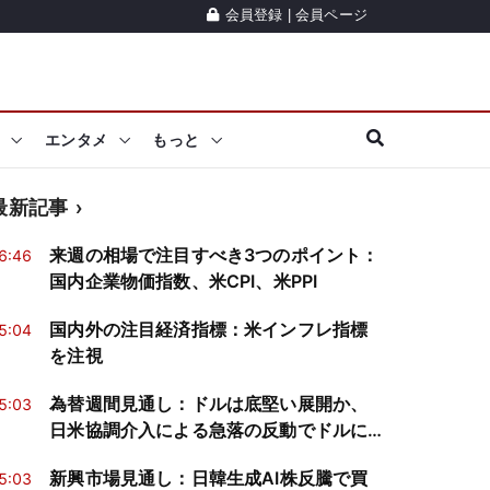
会員登録
|
会員ページ
エンタメ
もっと
最新記事
来週の相場で注目すべき3つのポイント：
6:46
国内企業物価指数、米CPI、米PPI
国内外の注目経済指標：米インフレ指標
5:04
を注視
為替週間見通し：ドルは底堅い展開か、
5:03
日米協調介入による急落の反動でドルに
買戻し
新興市場見通し：日韓生成AI株反騰で買
5:03