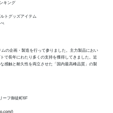
ランキング
ダルトグッズアイテム
調べ
イテムの企画・製造を⾏って参りました。主⼒製品におい
プトで⻑年にわたり多くの⽀持を獲得してきました。近
細な感触と耐久性を両⽴させた「国内最⾼峰品質」の製
 ビリーフ御徒町6F
yo.com/
)