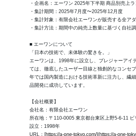
・企画名：エーワン 2025年下半期 商品別売上
・集計期間：2025年7月度〜2025年12月度
・集計対象：有限会社エーワンが販売する全ア
・集計方法：期間中の純売上数量に基づく自社
■ エーワンについて
「⽇本の技術で、未体験の驚きを。」
エーワンは、1998年に設⽴し、プレジャーア
ては、徹底したユーザー⽬線と独創的なコンセ
年では国内製造における技術⾰新に注⼒し、繊
品開発に成功しています。
【会社概要】
会社名：有限会社エーワン
所在地：〒110-0005 東京都台東区上野5-6-11
設立：1998年
URL：[
https://a-one-tokyo.com/
](
https://a-one-tok