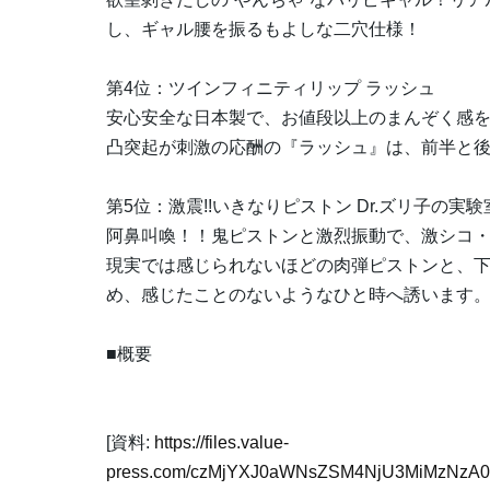
し、ギャル腰を振るもよしな二穴仕様！
第4位：ツインフィニティリップ ラッシュ
安心安全な日本製で、お値段以上のまんぞく感
凸突起が刺激の応酬の『ラッシュ』は、前半と後
第5位：激震!!いきなりピストン Dr.ズリ子の実験
阿鼻叫喚！！鬼ピストンと激烈振動で、激シコ・
現実では感じられないほどの肉弾ピストンと、
め、感じたことのないようなひと時へ誘います
■概要
[資料:
https://files.value-
press.com/czMjYXJ0aWNsZSM4NjU3MiMzNzA0