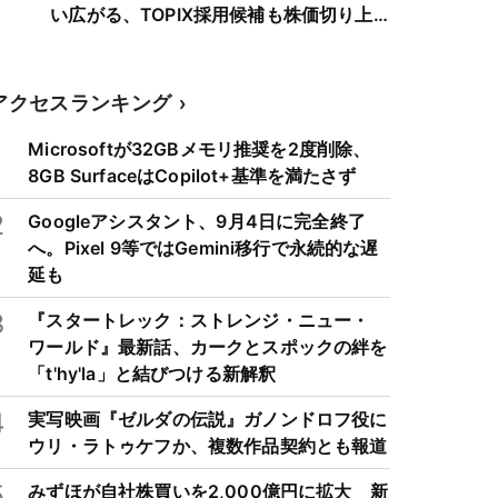
い広がる、TOPIX採用候補も株価切り上
げへ
アクセスランキング
1
Microsoftが32GBメモリ推奨を2度削除、
8GB SurfaceはCopilot+基準を満たさず
2
Googleアシスタント、9月4日に完全終了
へ。Pixel 9等ではGemini移行で永続的な遅
延も
3
『スタートレック：ストレンジ・ニュー・
ワールド』最新話、カークとスポックの絆を
「t'hy'la」と結びつける新解釈
4
実写映画『ゼルダの伝説』ガノンドロフ役に
ウリ・ラトゥケフか、複数作品契約とも報道
5
みずほが自社株買いを2,000億円に拡大 新