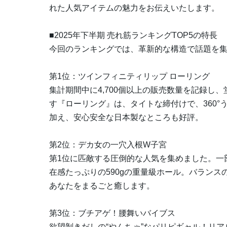
れた人気アイテムの魅力をお伝えいたします。
■2025年下半期 売れ筋ランキングTOP5の特長
今回のランキングでは、革新的な構造で話題を
第1位：ツインフィニティリップ ローリング
集計期間中に4,700個以上の販売数量を記録し
す『ローリング』は、タイトな締付けで、360
加え、安心安全な日本製なところも好評。
第2位：デカ女の一穴入根W子宮
第1位に匹敵する圧倒的な人気を集めました。一
在感たっぷりの590gの重量級ホール。バランス
あなたをまるごと癒します。
第3位：ブチアゲ！腰舞いバイブス
欲望剝きだしの“やんちゃ”なパリピギャル！リア