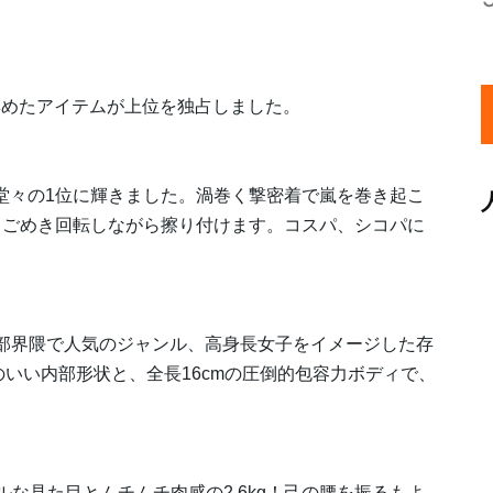
集めたアイテムが上位を独占しました。
、堂々の1位に輝きました。渦巻く撃密着で嵐を巻き起こ
°うごめき回転しながら擦り付けます。コスパ、シコパに
部界隈で人気のジャンル、高身長女子をイメージした存
のいい内部形状と、全長16cmの圧倒的包容力ボディで、
ルな見た目とムチムチ肉感の2.6kg！己の腰を振るもよ