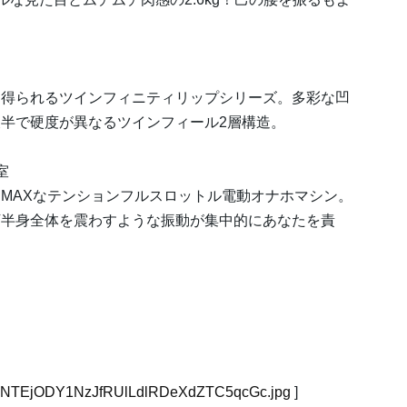
を得られるツインフィニティリップシリーズ。多彩な凹
半で硬度が異なるツインフィール2層構造。
室
MAXなテンションフルスロットル電動オナホマシン。
下半身全体を震わすような振動が集中的にあなたを責
。
NTEjODY1NzJfRUlLdlRDeXdZTC5qcGc.jpg
]