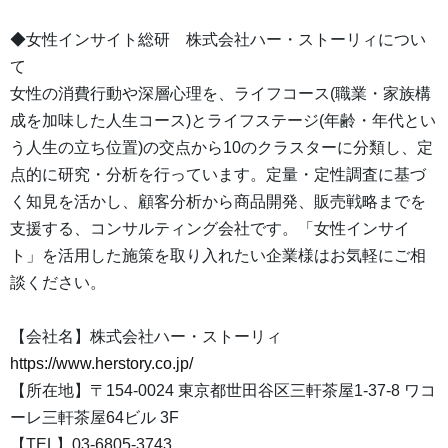
◆女性インサイト総研 株式会社ハー・ストーリィについ
て
女性の消費行動や深層心理を、ライフコース(職業・家族構
成を加味した人生コース)とライフステージ(年齢・年代とい
う人生の立ち位置)の交点から10のクラスターに分類し、定
点的に研究・分析を行っています。定量・定性調査に基づ
く知見を活かし、顧客分析から商品開発、販売戦略までを
支援する、コンサルティング会社です。「女性インサイ
ト」を活用した施策を取り入れたい企業様はお気軽にご相
談ください。
【会社名】株式会社ハー・ストーリィ
https://www.herstory.co.jp/
【所在地】〒154-0024 東京都世田谷区三軒茶屋1-37-8 ワコ
ーレ三軒茶屋64ビル 3F
【TEL】03-6805-3743