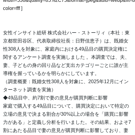
width=536&quality=85%2C75&format=jpeg&auto=webp&fit=
color=fff
]
女性インサイト総研 株式会社ハー・ストーリィ（本社：東
京都世田谷区、代表取締役社長：日野佳恵子）は、既婚女
性308人を対象に、家庭内における49品目の購買決定権に
関するアンケート調査を実施しました 。本調査では、夫、
妻、子どもの身の回り品など支出カテゴリーごとに誰が主
導権を握っているかを明らかにしています。
（調査概要：既婚女性308人を対象に、2025年12月にイン
ターネット調査を実施）
◆49品目中、約7割で妻の意見が購買判断に影響
家庭で購入する49品目について、購買決定において特定の
立場の意見で決まる割合が30%以上の場合を「購買に影響
力がある」と定義し分析を行いました。その結果、およそ7
割にあたる品目で妻の意見が購買判断に影響しており、妻