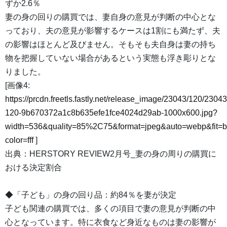
ずか2.6％
妻の身の回りの購買では、妻自身の意見が判断の中心とな
っており、夫の意見が影響するケースは1割にも満たず、夫
の影響はほとんど及びません。そもそも夫自身は妻の持ち
物を把握していない場合があるという実態も浮き彫りとな
りました。
[画像4:
https://prcdn.freetls.fastly.net/release_image/23043/120/23043
120-9b670372a1c8b635efe1fce4024d29ab-1000x600.jpg?
width=536&quality=85%2C75&format=jpeg&auto=webp&fit=
color=fff
]
出典：HERSTORY REVIEW2月号_妻の身の周りの購買に
おける決定割合
◆「子ども」の身の回り品：約84％を妻が決定
子ども関連の購買では、多くの項目で妻の意見が判断の中
心となっています。特に衣食など身近なものは妻の影響が