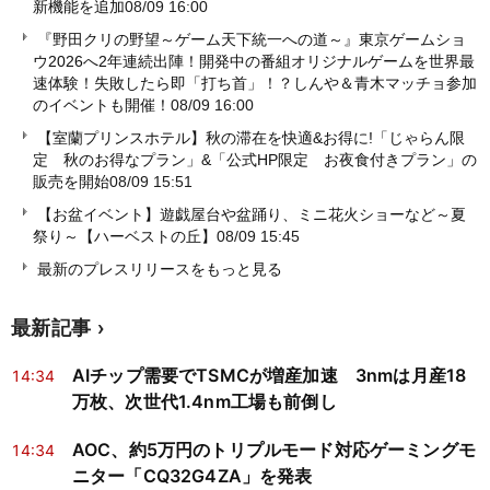
新機能を追加
08/09 16:00
『野田クリの野望～ゲーム天下統一への道～』東京ゲームショ
ウ2026へ2年連続出陣！開発中の番組オリジナルゲームを世界最
速体験！失敗したら即「打ち首」！？しんや＆青木マッチョ参加
のイベントも開催！
08/09 16:00
【室蘭プリンスホテル】秋の滞在を快適&お得に!「じゃらん限
定 秋のお得なプラン」&「公式HP限定 お夜食付きプラン」の
販売を開始
08/09 15:51
【お盆イベント】遊戯屋台や盆踊り、ミニ花火ショーなど～夏
祭り～【ハーベストの丘】
08/09 15:45
最新のプレスリリースをもっと見る
最新記事
AIチップ需要でTSMCが増産加速 3nmは月産18
14:34
万枚、次世代1.4nm工場も前倒し
AOC、約5万円のトリプルモード対応ゲーミングモ
14:34
ニター「CQ32G4ZA」を発表