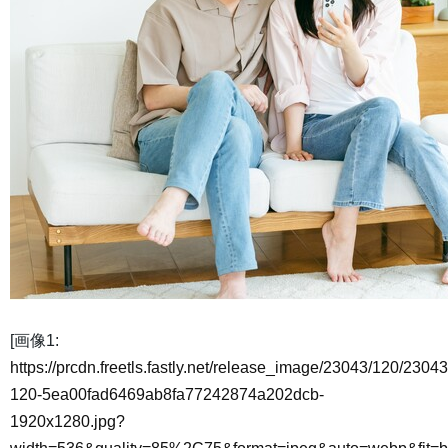
[画像1:
https://prcdn.freetls.fastly.net/release_image/23043/120/23043
120-5ea00fad6469ab8fa77242874a202dcb-
1920x1280.jpg?