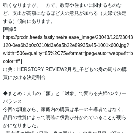
強くなりますが、一方で、教育や住まいに関するものな
ど、支出が高額になるほど夫の意見が加わる（夫婦で決定
する）傾向にあります。
[画像5:
https://prcdn.freetls.fastly.net/release_image/23043/120/23043
120-0ea6b3b0c0310fd3a6a5b22e89935a45-1001x600.jpg?
width=536&quality=85%2C75&format=jpeg&auto=webp&fit=
color=fff
]
出典：HERSTORY REVIEW2月号_子どもの身の周りの購
買における決定割合
◆まとめ：支出の「額」と「対象」で変わる夫婦のパワー
バランス
今回の調査から、家庭内の購買は単一の主導者ではなく、
品目の性質によって明確に役割が分かれていることが明ら
かになりました。