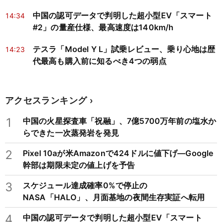
中国の認可データで判明した超小型EV「スマート
14:34
#2」の量産仕様、最高速度は140km/h
テスラ「Model Y L」試乗レビュー、乗り心地は歴
14:23
代最高も購入前に知るべき4つの弱点
アクセスランキング
1
中国の火星探査車「祝融」、7億5700万年前の塩水か
らできた一次蒸発岩を発見
2
Pixel 10aが米Amazonで424ドルに値下げ―Google
幹部は期限未定の値上げを予告
3
スケジュール達成確率0%で停止の
NASA「HALO」、月面基地の夜間生存実証へ転用
4
中国の認可データで判明した超小型EV「スマート