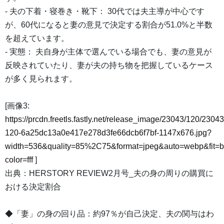
- 夫の下着・寝巻き・靴下： 30代では夫主導が中心です
が、60代になると妻の意見で決定する割合が51.0%と半数
を超えています。
- 実態： 夫自身が主体で選んでいる場合でも、妻の意見が
反映されていたり、妻が夫の持ち物を把握しているケース
が多く見られます。
[画像3:
https://prcdn.freetls.fastly.net/release_image/23043/120/23043
120-6a25dc13a0e417e278d3fe66dcb6f7bf-1147x676.jpg?
width=536&quality=85%2C75&format=jpeg&auto=webp&fit=
color=fff
]
出典：HERSTORY REVIEW2月号_夫の身の周りの購買に
おける決定割合
◆「妻」の身の回り品：約97％が自己決定、夫の関与はわ