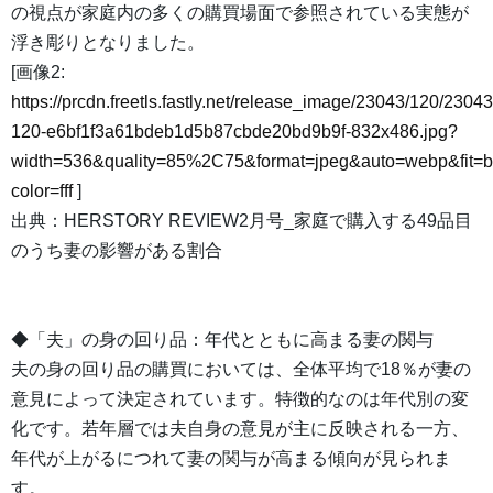
の視点が家庭内の多くの購買場面で参照されている実態が
浮き彫りとなりました。
[画像2:
https://prcdn.freetls.fastly.net/release_image/23043/120/23043
120-e6bf1f3a61bdeb1d5b87cbde20bd9b9f-832x486.jpg?
width=536&quality=85%2C75&format=jpeg&auto=webp&fit=
color=fff
]
出典：HERSTORY REVIEW2月号_家庭で購入する49品目
のうち妻の影響がある割合
◆「夫」の身の回り品：年代とともに高まる妻の関与
夫の身の回り品の購買においては、全体平均で18％が妻の
意見によって決定されています。特徴的なのは年代別の変
化です。若年層では夫自身の意見が主に反映される一方、
年代が上がるにつれて妻の関与が高まる傾向が見られま
す。