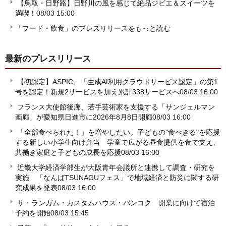
【鳥取・日野路】日野川の風を感じて絶品ジビエ＆スイーツを
満喫！
08/03 15:00
「フード・飲食」のプレスリリースをもっと読む
最新のプレスリリース
【初認定】ASPIC、「生成AI利用クラウドサービス認定」の第1
号を認定！新規2サービスを加え累計338サービスへ
08/03 16:00
フランス大使館後廊、若手芸術家を支援する「サンジェルマン
画廊」が愛知県日進市に2026年8月8日開廊
08/03 16:00
「全部食べられた！」を増やしたい。子どもの"食べきる"を応援
する新しい小学生向け弁当 学童で広がる昼食提供を食で支え、
共働き家庭と子どもの成長を応援
08/03 16:00
近畿大学経済学部生が大阪青年会議所と連携して調査・研究を
実施 「なんばTSUNAGUフェス」で地域経済と防災に関する研
究成果を発表
08/03 16:00
ザ・ランガム・カスタムハウス・バンコク 開業に向けて宿泊
予約を開始
08/03 15:45