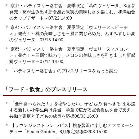
京都・パティスリー洛甘舎 夏季限定「葛のヴェリーヌ」3種 新
発売～葛が生み出す新食感と果実の美味しさを楽しむ、和洋融合
のカップデザート～
07/22 14:00
京都・パティスリー洛甘舎 夏季限定「ヴェリーヌ＜ピーチ
＞」発売！～桃の美味しさを三層に閉じ込めた、みずみずしい夏
のヴェリーヌ～
07/15 14:00
京都・パティスリー洛甘舎 夏季限定「ヴェリーヌ＜メロン
＞」発売！～三層で味わう、メロンの美味しさを引き出した新感
覚ヴェリーヌ～
07/14 14:00
「パティスリー洛甘舎」のプレスリリースをもっと読む
「フード・飲食」
のプレスリリース
「全部食べられた！」を増やしたい。子どもの"食べきる"を応援
する新しい小学生向け弁当 学童で広がる昼食提供を食で支え、
共働き家庭と子どもの成長を応援
08/03 16:00
【ラウンジレストラン ラピス】桃を贅沢に楽しむアフタヌーン
ティー「Peach Garden」8月限定登場
08/03 15:00