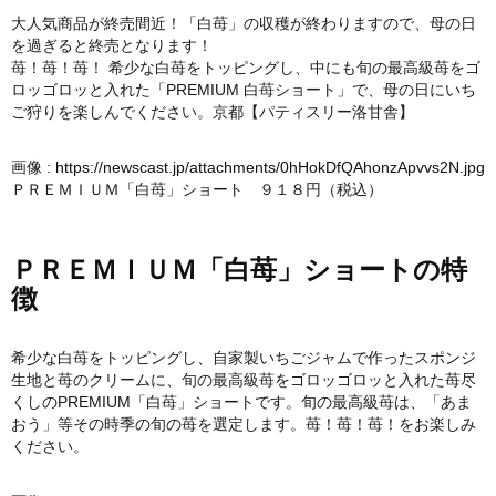
大人気商品が終売間近！「白苺」の収穫が終わりますので、母の日
を過ぎると終売となります！
苺！苺！苺！ 希少な白苺をトッピングし、中にも旬の最高級苺をゴ
ロッゴロッと入れた「PREMIUM 白苺ショート」で、母の日にいち
ご狩りを楽しんでください。京都【パティスリー洛甘舎】
画像 :
https://newscast.jp/attachments/0hHokDfQAhonzApvvs2N.jpg
ＰＲＥＭＩＵＭ「白苺」ショート ９１８円（税込）
ＰＲＥＭＩＵＭ「白苺」ショートの特
徴
希少な白苺をトッピングし、自家製いちごジャムで作ったスポンジ
生地と苺のクリームに、旬の最高級苺をゴロッゴロッと入れた苺尽
くしのPREMIUM「白苺」ショートです。旬の最高級苺は、「あま
おう」等その時季の旬の苺を選定します。苺！苺！苺！をお楽しみ
ください。