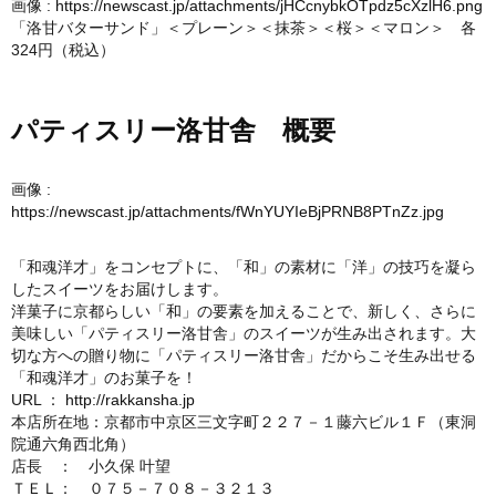
画像 :
https://newscast.jp/attachments/jHCcnybkOTpdz5cXzlH6.png
「洛甘バターサンド」＜プレーン＞＜抹茶＞＜桜＞＜マロン＞ 各
324円（税込）
パティスリー洛甘舎 概要
画像 :
https://newscast.jp/attachments/fWnYUYIeBjPRNB8PTnZz.jpg
「和魂洋才」をコンセプトに、「和」の素材に「洋」の技巧を凝ら
したスイーツをお届けします。
洋菓子に京都らしい「和」の要素を加えることで、新しく、さらに
美味しい「パティスリー洛甘舎」のスイーツが生み出されます。大
切な方への贈り物に「パティスリー洛甘舎」だからこそ生み出せる
「和魂洋才」のお菓子を！
URL ：
http://rakkansha.jp
本店所在地：京都市中京区三文字町２２７－１藤六ビル１Ｆ（東洞
院通六角西北角）
店長 ： 小久保 叶望
ＴＥＬ： ０７５－７０８－３２１３