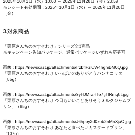
2025年10月1日（水）10:00 ～ 2025年11月28日（金）23:59
※レシート有効期間：2025年10月1日（水）～ 2025年11月28日
（金）
3.対象商品
「栗原さんちのおすそわけ」シリーズ全3商品
※キャンペーン告知パッケージ、通常パッケージいずれも応募可
画像 :
https://newscast.jp/attachments/IrzbflPzlCW4hghiBM0Q.jpg
「栗原さんちのおすそわけ いっぱいのありがとうパンナコッタ」
（85g）
画像 :
https://newscast.jp/attachments/9yHJMraHTe7tjTlRmq8t.jpg
「栗原さんちのおすそわけ 今日もいいことありそうミルクジャムプ
リン」（85g）
画像 :
https://newscast.jp/attachments/J6hpey3d0xob3nMnXjuC.jpg
「栗原さんちのおすそわけ あなたと食べたいカスタードプリン」
（107g）