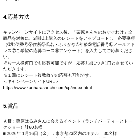
4.応募方法
キャンペーンサイトにアクセス後、「栗原さんちのおすそわけ」全
商品を対象に、2個以上購入のレシートをアップロードし、必要事項
（➀郵便番号②住所③氏名・ふりがな➃年齢➄電話番号⑥メールアド
レス⑦ご希望の応募コース⑧アンケート）を入力してご応募くださ
い。
※お一人様何口でも応募可能ですが、応募1回につき1口とさせてい
ただきます。
※１回にレシート複数枚での応募も可能です。
＜キャンペーンサイトURL＞
https://www.kuriharasanchi.com/cp/index.html
5.賞品
Ａ賞：栗原はるみさんに会えるイベント（ランチパーティーとトー
クショー）計60名様
■ 2026年 1月16日（金）：東京都23区内のホテル 30名様