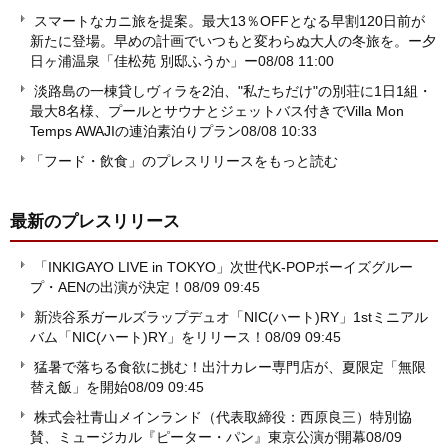
スマートなカニ旅を提案。最大13％OFFとなる早割120日前が
新たに登場。早めの計画でいつもと変わらぬ大人の冬旅を。ー夕
日ヶ浦温泉「佳松苑 別邸ふうか」ー
08/08 11:00
淡路島の一棟貸しヴィラを2泊、"私たちだけ"の別荘に1日1組・
最大8名様、プールとサウナとジェットバス付きでVilla Mon
Temps AWAJIの連泊素泊りプラン
08/08 10:33
「フード・飲食」のプレスリリースをもっと読む
最新のプレスリリース
「INKIGAYO LIVE in TOKYO」次世代K-POPボーイズグルー
プ・AENの出演が決定！
08/09 09:45
新渋谷系ガールズラップデュオ「NIC(ハート)RY」1stミニアル
バム「NIC(ハート)RY」をリリース！
08/09 09:45
猛暑で落ちる食欲に挑む！出汁カレー専門店が、夏限定「無限
替え飯」を開始
08/09 09:45
株式会社青山メインランド（代表取締役：西原良三）特別協
賛、ミュージカル『ピーター・パン』東京公演が開幕
08/09