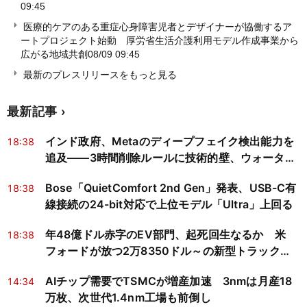
09:45
医療的ケアのある重症心身障害児者とデザイナーが協働するア
ートプロジェクト始動 厚労省生活介護利用モデル作成事業から
広がる地域共創
08/09 09:45
最新のプレスリリースをもっと見る
最新記事
インド政府、Metaのディープフェイク検出能力を
18:38
追及——3時間削除ルールに技術的壁、ウォーター
マークは悪意ある偽動画に無力
Bose「QuietComfort 2nd Gen」発表、USB-C有
18:38
線接続の24-bit対応で上位モデル「Ultra」上回る
年48億ドル赤字のEV部門、起死回生なるか 米
18:38
フォードが放つ2万8350ドル～の新型トラック
「Fathom」
AIチップ需要でTSMCが増産加速 3nmは月産18
14:34
万枚、次世代1.4nm工場も前倒し