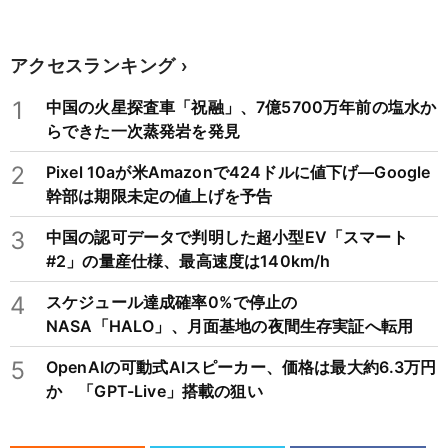
アクセスランキング
1
中国の火星探査車「祝融」、7億5700万年前の塩水か
らできた一次蒸発岩を発見
2
Pixel 10aが米Amazonで424ドルに値下げ―Google
幹部は期限未定の値上げを予告
3
中国の認可データで判明した超小型EV「スマート
#2」の量産仕様、最高速度は140km/h
4
スケジュール達成確率0%で停止の
NASA「HALO」、月面基地の夜間生存実証へ転用
5
OpenAIの可動式AIスピーカー、価格は最大約6.3万円
か 「GPT-Live」搭載の狙い