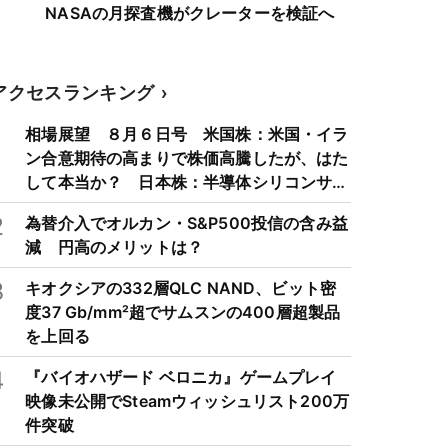
NASAの月探査機がクレーターを検証へ
アクセスランキング
1
相場展望 ８月６日号 米国株：米国・イラ
ン合意期待の高まりで株価高騰したが、はた
して本当か？ 日本株：半導体シリコンサイ
クルは3～4年周期で好・不況を繰り返すた
2
為替介入でオルカン・S&P500投信の含み益
め注意
減 円高のメリットは？
3
キオクシアの332層QLC NAND、ビット密
度37 Gb/mm²超でサムスンの400層超製品
を上回る
4
『バイオハザード ベロニカ』ゲームプレイ
映像未公開でSteamウィッシュリスト200万
件突破