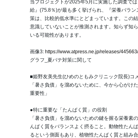
当プロジェクトが2025年5月に実施した調査
給』(75.8％)が最も多く挙げられ、『栄養バランス
策は、比較的低水準にとどまっています。この
意識していないことが推測されます。知らず知
いる可能性があります。
画像3:
https://www.atpress.ne.jp/releases/4456
グラフ_夏バテ対策に関して
■姫野友美先生(ひめのともみクリニック院長)コ
「暑さ負債」を溜めないために、今から心がけ
重要性」
●特に重要な「たんぱく質」の役割
「暑さ負債」を溜めないための鍵を握る栄養素の中
んぱく質をバランスよく摂ること。動物性たん
るという側面もあり、植物性たんぱく質と組み