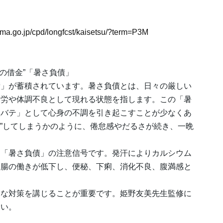
jma.go.jp/cpd/longfcst/kaisetsu/?term=P3M
体の借金”「暑さ負債」
債」が蓄積されています。暑さ負債とは、日々の厳しい
疲労や体調不良として現れる状態を指します。この「暑
秋バテ」として心身の不調を引き起こすことが少なくあ
綻”してしまうかのように、倦怠感やだるさが続き、一晩
。
も「暑さ負債」の注意信号です。発汗によりカルシウム
胃腸の働きが低下し、便秘、下痢、消化不良、腹満感と
切な対策を講じることが重要です。姫野友美先生監修に
さい。