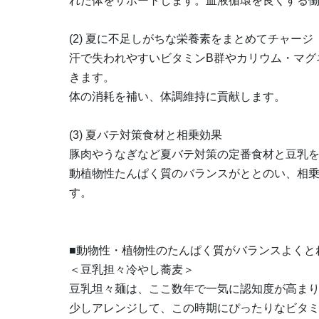
れた体をサポートします。血液循環を良くする
(2) 夏に不足しがちな栄養素をまとめてチャージ
汗で失われやすいビタミンB群やカリウム・マグ
きます。
体の消耗を補い、体調維持に貢献します。
(3) 夏バテ対策食材と相乗効果
豚肉やうなぎなど夏バテ対策の定番食材と豆乳
動植物性たんぱく質のバランスがととのい、相
す。
■動物性・植物性のたんぱく質がバランスよくと
＜豆乳担々冷やし蕎麦＞
豆乳坦々麺は、ここ数年で一気に認知度が高ま
少しアレンジして、この時期にぴったりなビタミ