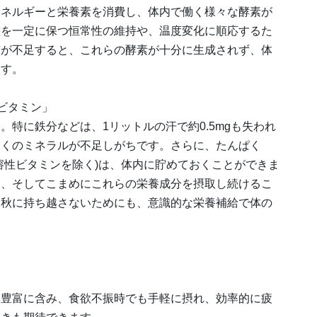
エネルギーと栄養素を消費し、体内で働く様々な酵素が
態を一定に保つ恒常性の維持や、温度変化に順応するた
質が不足すると、これらの酵素が十分に生成されず、体
ます。
ビタミン」
特に鉄分などは、1リットルの汗で約0.5mgも失われ
多くのミネラルが不足しがちです。さらに、たんぱく
溶性ビタミンを除く)は、体内に貯めておくことができま
日、そしてこまめにこれらの栄養成分を摂取し続けるこ
を秋に持ち越さないためにも、意識的な栄養補給で体の
！
を豊富に含み、食欲不振時でも手軽に摂れ、効率的に疲