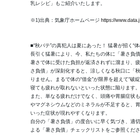
乳レシピ」もご紹介いたします。
※1)出典：気象庁ホームページ
https://www.data.
■“秋バテ”の真犯人は夏にあった！ 猛暑が招く“
長引く猛暑により、今、私たちの体に「暑さ負
暑さで体に受けた負担が返済されずに溜まり、
さ負債」が深刻化すると、涼しくなる秋口に「
りません。まるで体の“借金”が限界を超えて“破
寝ても疲れが取れないといった状態に陥ります
また、単なる疲れだけでなく、頭痛や胃腸症状
やマグネシウムなどのミネラルが不足すると、
いった症状が現れやすくなります。
自分の「暑さ負債」の度合いに早く気づき、適
よる「暑さ負債」チェックリストをご参照くだ