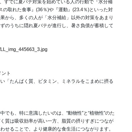
では、すでに夏バテ対策を始めている人の行動で『水分補
の取れた食事』(36％)や『運動』(23.4％)といった対
結果から、多くの人が「水分補給」以外の対策をあまり
らずのうちに隠れ夏バテが進行し、暑さ負債が蓄積して
63/LL_img_445663_3.jpg
メント
たい「たんぱく質、ビタミン、ミネラルをこまめに摂る
でも、特に意識したいのは、“動物性”と“植物性”のた
ぱく質は吸収効率が高い一方、脂質の摂りすぎにつなが
合わせることで、より健康的な食生活につながります。