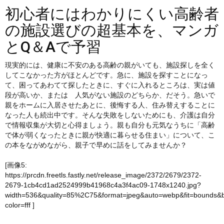
初心者にはわかりにくい高齢者
の施設選びの超基本を、マンガ
とQ＆Aで予習
現実的には、健康に不安のある高齢の親がいても、施設探しを全く
してこなかった方がほとんどです。急に、施設を探すことになっ
て、困ってあわてて探したときに、すぐに入れるところは、実は値
段が高いか、または 人気がない施設のどちらか、だそう。急いで
親をホームに入居させたあとに、後悔する人、住み替えすることに
なった人も続出中です。そんな失敗をしないためにも、介護は自分
で情報収集が大切と心得ましょう。親も自分も元気なうちに「高齢
で体が弱くなったときに親が快適に暮らせる住まい」について、こ
の本をながめながら、親子で早めに話をしてみませんか？
[画像5:
https://prcdn.freetls.fastly.net/release_image/2372/2679/2372-
2679-1cb4cd1ad2524999b41968c4a3f4ac09-1748x1240.jpg?
width=536&quality=85%2C75&format=jpeg&auto=webp&fit=bounds&
color=fff
]