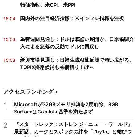
物価指数、米CPI、米PPI
国内外の注目経済指標：米インフレ指標を注視
15:04
為替週間見通し：ドルは底堅い展開か、日米協調介
15:03
入による急落の反動でドルに買戻し
新興市場見通し：日韓生成AI株反騰で買い広がる、
15:03
TOPIX採用候補も株価切り上げへ
アクセスランキング
1
Microsoftが32GBメモリ推奨を2度削除、8GB
SurfaceはCopilot+基準を満たさず
2
『スタートレック：ストレンジ・ニュー・ワールド』
最新話、カークとスポックの絆を「t'hy'la」と結びつ