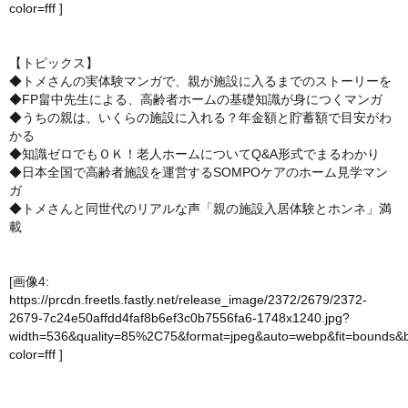
color=fff
]
【トピックス】
◆トメさんの実体験マンガで、親が施設に入るまでのストーリーを
◆FP畠中先生による、高齢者ホームの基礎知識が身につくマンガ
◆うちの親は、いくらの施設に入れる？年金額と貯蓄額で目安がわ
かる
◆知識ゼロでもＯＫ！老人ホームについてQ&A形式でまるわかり
◆日本全国で高齢者施設を運営するSOMPOケアのホーム見学マン
ガ
◆トメさんと同世代のリアルな声「親の施設入居体験とホンネ」満
載
[画像4:
https://prcdn.freetls.fastly.net/release_image/2372/2679/2372-
2679-7c24e50affdd4faf8b6ef3c0b7556fa6-1748x1240.jpg?
width=536&quality=85%2C75&format=jpeg&auto=webp&fit=bounds&
color=fff
]