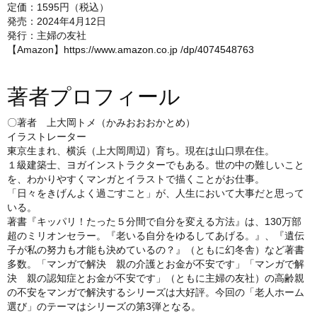
定価：1595円（税込）
発売：2024年4月12日
発行：主婦の友社
【Amazon】
https://www.amazon.co.jp
/dp/4074548763
著者プロフィール
〇著者 上大岡トメ（かみおおおかとめ）
イラストレーター
東京生まれ、横浜（上大岡周辺）育ち。現在は山口県在住。
１級建築士、ヨガインストラクターでもある。世の中の難しいこと
を、わかりやすくマンガとイラストで描くことがお仕事。
「日々をきげんよく過ごすこと」が、人生において大事だと思って
いる。
著書『キッパリ！たった５分間で自分を変える方法』は、130万部
超のミリオンセラー。『老いる自分をゆるしてあげる。』、『遺伝
子が私の努力も才能も決めているの？』（ともに幻冬舎）など著書
多数。「マンガで解決 親の介護とお金が不安です」「マンガで解
決 親の認知症とお金が不安です」（ともに主婦の友社）の高齢親
の不安をマンガで解決するシリーズは大好評。今回の「老人ホーム
選び」のテーマはシリーズの第3弾となる。