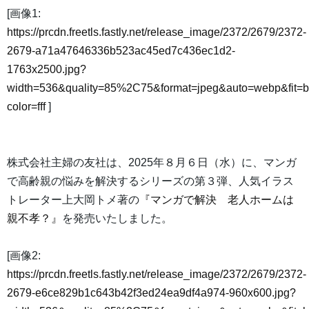
[画像1:
https://prcdn.freetls.fastly.net/release_image/2372/2679/2372-
2679-a71a47646336b523ac45ed7c436ec1d2-
1763x2500.jpg?
width=536&quality=85%2C75&format=jpeg&auto=webp&fit=
color=fff
]
株式会社主婦の友社は、2025年８月６日（水）に、マンガ
で高齢親の悩みを解決するシリーズの第３弾、人気イラス
トレーター上大岡トメ著の
『マンガで解決 老人ホームは
親不孝？』
を発売いたしました。
[画像2:
https://prcdn.freetls.fastly.net/release_image/2372/2679/2372-
2679-e6ce829b1c643b42f3ed24ea9df4a974-960x600.jpg?