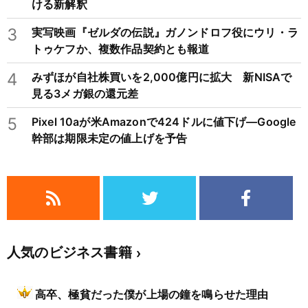
ける新解釈
3
実写映画『ゼルダの伝説』ガノンドロフ役にウリ・ラ
トゥケフか、複数作品契約とも報道
4
みずほが自社株買いを2,000億円に拡大 新NISAで
見る3メガ銀の還元差
5
Pixel 10aが米Amazonで424ドルに値下げ―Google
幹部は期限未定の値上げを予告
人気のビジネス書籍
高卒、極貧だった僕が上場の鐘を鳴らせた理由