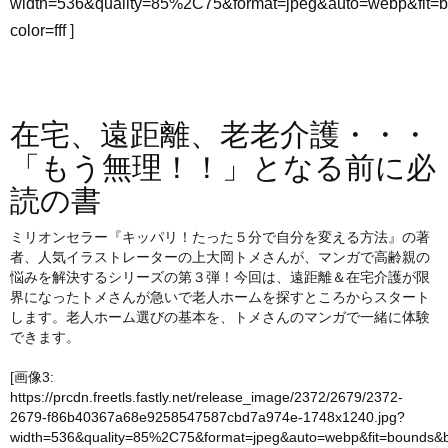
width=536&quality=85%2C75&format=jpeg&auto=webp&fit=
color=fff
]
在宅、遠距離、老老介護・・・
「もう無理！！」となる前に必
読の書
ミリオンセラー『キッパリ！たった５分で自分を変える方法』の著
者、人気イラストレーターの上大岡トメさんが、マンガで高齢親の
悩みを解決するシリーズの第３弾！今回は、遠距離＆在宅介護が限
界になったトメさんが急いで老人ホームを探すところからスタート
します。老人ホーム選びの基本を、トメさんのマンガで一緒に体験
できます。
[画像3:
https://prcdn.freetls.fastly.net/release_image/2372/2679/2372-
2679-f86b40367a68e9258547587cbd7a974e-1748x1240.jpg?
width=536&quality=85%2C75&format=jpeg&auto=webp&fit=bounds&