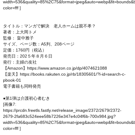
width=536&quality=85%2C75&format=jpeg&auto=webp&fit=bounds&
color=fff
]
タイトル：マンガで解決 老人ホームは親不孝？
著者：上大岡トメ
監修： 畠中雅子
サイズ、ページ数：A5判、208ページ
定価：1760円（税込）
発売日：202５年８月６日
発行：主婦の友社
【Amazon】
https://www.amazon.co.jp/dp/4074621088
【楽天】
https://books.rakuten.co.jp/rb/18305601/?l-id=search-c-
pbook-01
電子書籍も同時発売
●第1弾は介護初心者むき
[画像7:
https://prcdn.freetls.fastly.net/release_image/2372/2679/2372-
2679-2fa683c524eee58b7226e347e4c04f6b-700x984.jpg?
width=536&quality=85%2C75&format=jpeg&auto=webp&fit=bounds&
color=fff
]