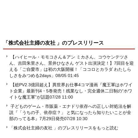
「株式会社主婦の友社 」
のプレスリリース
【ハイヒール・モモコさん＆アン ミカさん、コウケンテツさ
ん、吉田朱里さん、景井ひなさん ゲスト出演決定！】7回目を迎
える「ご自愛市」は初の大阪開催！「ココロとカラダ わたしら
しさをみつめる2days」
08/05 01:45
【総PV2.3億回超え】異世界お仕事4コマ漫画『魔王軍はホワイ
ト企業』最新刊4・5巻発売！残業なし・完全週休二日制の“ホワ
イトな魔王軍”が話題
07/28 11:00
子どものゲーム・市販薬・エナドリ依存への正しい対処法を解
説『「うちの子、依存症？」 と気になったら知りたいことが全
部のってる本』7月29日発売
07/28 10:30
「株式会社主婦の友社 」のプレスリリースをもっと読む