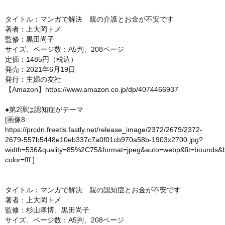
タイトル：マンガで解決 親の介護とお金が不安です
著者：上大岡トメ
監修：黒田尚子
サイズ、ページ数：A5判、208ページ
定価：1485円（税込）
発売：2021年6月19日
発行：主婦の友社
【Amazon】
https://www.amazon.co.jp/dp/4074466937
●第2弾は認知症がテーマ
[画像8:
https://prcdn.freetls.fastly.net/release_image/2372/2679/2372-
2679-557b5448e10eb337c7a0f01cb970a58b-1903x2700.jpg?
width=536&quality=85%2C75&format=jpeg&auto=webp&fit=bounds&
color=fff
]
タイトル：マンガで解決 親の認知症とお金が不安です
著者：上大岡トメ
監修：杉山孝博、黒田尚子
サイズ、ページ数：A5判、208ページ