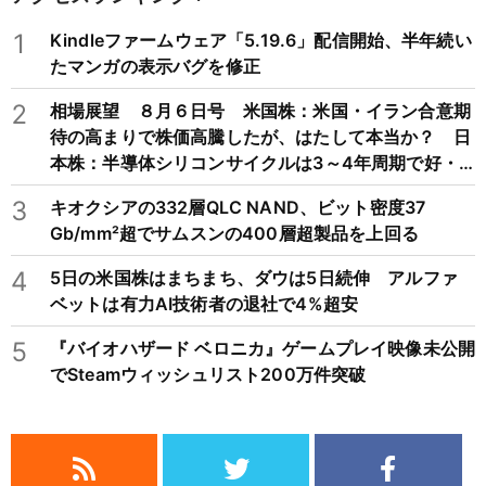
1
Kindleファームウェア「5.19.6」配信開始、半年続い
たマンガの表示バグを修正
2
相場展望 ８月６日号 米国株：米国・イラン合意期
待の高まりで株価高騰したが、はたして本当か？ 日
本株：半導体シリコンサイクルは3～4年周期で好・
不況を繰り返すため注意
3
キオクシアの332層QLC NAND、ビット密度37
Gb/mm²超でサムスンの400層超製品を上回る
4
5日の米国株はまちまち、ダウは5日続伸 アルファ
ベットは有力AI技術者の退社で4%超安
5
『バイオハザード ベロニカ』ゲームプレイ映像未公開
でSteamウィッシュリスト200万件突破