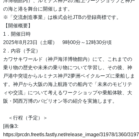
洋博物館内）、ルミナス神戸2の船上ワークショップと神戸
の海と港を舞台に開催します。
※「交流創造事業」は株式会社JTBの登録商標です。
【開催概要】
1．開催日時
2025年8月23日（土曜） 9時00分～12時30分頃
2．内容（予定）
カワサキワールド（神戸海洋博物館内）にて、これまでの
乗り物の歴史や未来の乗り物について学習し、その後、神
戸港中突堤からルミナス神戸2夢洲ベイクルーズに乗船しま
す。神戸から大阪の海上航路での船内で「未来のモビリテ
ィや交流」について考えるワークショップや乗船体験、大
阪・関西万博のパビリオン等の紹介を実施します。
＜行程（予定）＞
[画像3:
https://prcdn.freetls.fastly.net/release_image/31978/1360/3197