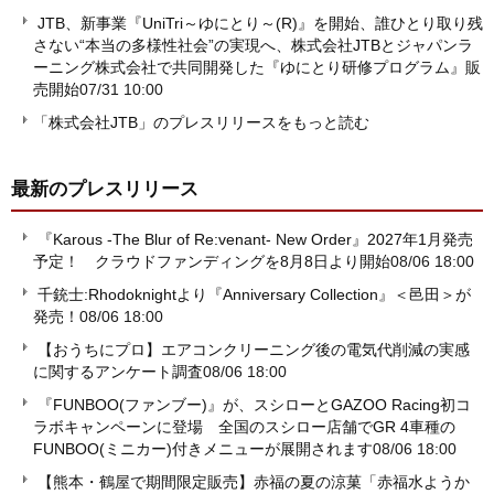
JTB、新事業『UniTri～ゆにとり～(R)』を開始、誰ひとり取り残
さない“本当の多様性社会”の実現へ、株式会社JTBとジャパンラ
ーニング株式会社で共同開発した『ゆにとり研修プログラム』販
売開始
07/31 10:00
「株式会社JTB」のプレスリリースをもっと読む
最新のプレスリリース
『Karous -The Blur of Re:venant- New Order』2027年1月発売
予定！ クラウドファンディングを8月8日より開始
08/06 18:00
千銃士:Rhodoknightより『Anniversary Collection』＜邑田＞が
発売！
08/06 18:00
【おうちにプロ】エアコンクリーニング後の電気代削減の実感
に関するアンケート調査
08/06 18:00
『FUNBOO(ファンブー)』が、スシローとGAZOO Racing初コ
ラボキャンペーンに登場 全国のスシロー店舗でGR 4車種の
FUNBOO(ミニカー)付きメニューが展開されます
08/06 18:00
【熊本・鶴屋で期間限定販売】赤福の夏の涼菓「赤福水ようか