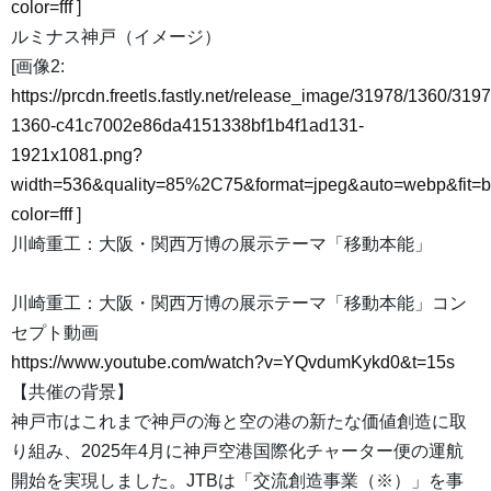
color=fff
]
ルミナス神戸（イメージ）
[画像2:
https://prcdn.freetls.fastly.net/release_image/31978/1360/3197
1360-c41c7002e86da4151338bf1b4f1ad131-
1921x1081.png?
width=536&quality=85%2C75&format=jpeg&auto=webp&fit=
color=fff
]
川崎重工：大阪・関西万博の展示テーマ「移動本能」
川崎重工：大阪・関西万博の展示テーマ「移動本能」コン
セプト動画
https://www.youtube.com/watch?v=YQvdumKykd0&t=15s
【共催の背景】
神戸市はこれまで神戸の海と空の港の新たな価値創造に取
り組み、2025年4月に神戸空港国際化チャーター便の運航
開始を実現しました。JTBは「交流創造事業（※）」を事