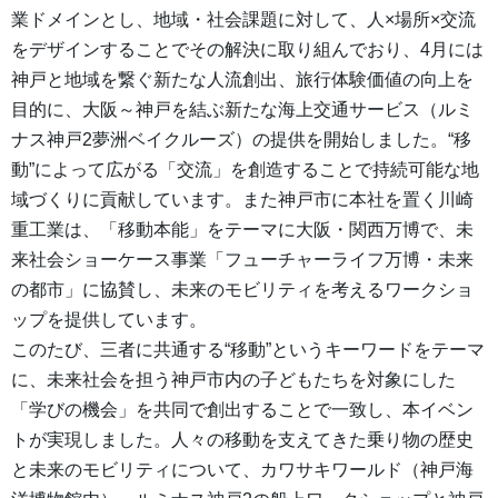
業ドメインとし、地域・社会課題に対して、人×場所×交流
をデザインすることでその解決に取り組んでおり、4月には
神戸と地域を繋ぐ新たな人流創出、旅行体験価値の向上を
目的に、大阪～神戸を結ぶ新たな海上交通サービス（ルミ
ナス神戸2夢洲ベイクルーズ）の提供を開始しました。“移
動”によって広がる「交流」を創造することで持続可能な地
域づくりに貢献しています。また神戸市に本社を置く川崎
重工業は、「移動本能」をテーマに大阪・関西万博で、未
来社会ショーケース事業「フューチャーライフ万博・未来
の都市」に協賛し、未来のモビリティを考えるワークショ
ップを提供しています。
このたび、三者に共通する“移動”というキーワードをテーマ
に、未来社会を担う神戸市内の子どもたちを対象にした
「学びの機会」を共同で創出することで一致し、本イベン
トが実現しました。人々の移動を支えてきた乗り物の歴史
と未来のモビリティについて、カワサキワールド（神戸海