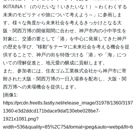
IKITAINA！（のりたいな！いきたいな！）～わくわくする
未来のモビリティや旅について考えよう～」に参画しま
す。様々な角度から未来社会を考えるきっかけとなる大
阪・関西万博の開催期間に合わせ、神戸市内の小中学生を
対象に、交通の要として「港」を中心に発展してきた神戸
の歴史を学び、”移動”をテーマに未来社会を考える機会を提
供することで、神戸の街を特徴づける「港」や「海」につ
いての理解促進と、地元愛の醸成に貢献します。
また、参加者には、住友ゴム工業株式会社から神戸市に寄
附された大阪・関西万博の一日入場券を配布し、大阪・関
西万博への来場機会を提供します。
[画像1:
https://prcdn.freetls.fastly.net/release_image/31978/1360/3197
1360-e3d2ddcd171bdace9daf130ebe028be7-
1921x1081.png?
width=536&quality=85%2C75&format=jpeg&auto=webp&fit=